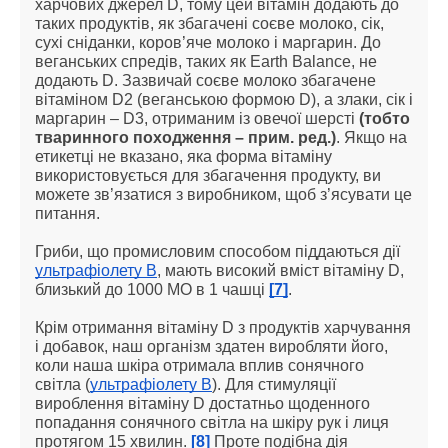
харчових джерел D, тому цей вітамін додають до 
таких продуктів, як збагачені соєве молоко, сік, 
сухі сніданки, коров’яче молоко і маргарин. До 
веганських спредів, таких як Earth Balance, не 
додають D. Зазвичай соєве молоко збагачене 
вітаміном D2 (веганською формою D), а злаки, сік і 
маргарин – D3, отриманим із овечої шерсті 
(тобто 
тваринного походження – прим. ред.)
. Якщо на 
етикетці не вказано, яка форма вітаміну 
використовується для збагачення продукту, ви 
можете зв’язатися з виробником, щоб з’ясувати це 
питання.
Гриби, що промисловим способом піддаються дії 
ультрафіолету В
, мають високий вміст вітаміну D, 
близький до 1000 МО в 1 чашці 
[7]
.
Крім отримання вітаміну D з продуктів харчування 
і добавок, наш організм здатен виробляти його, 
коли наша шкіра отримала вплив сонячного 
світла (
ультрафіолету В
). Для стимуляції 
вироблення вітаміну D достатньо щоденного 
попадання сонячного світла на шкіру рук і лиця 
протягом 15 хвилин. 
[8]
 Проте подібна дія 