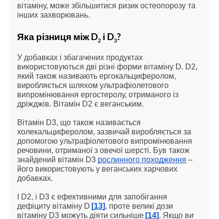
вітаміну, може збільшитися ризик остеопорозу та 
інших захворювань.
Яка різниця між D
 і D
?
2
3
У добавках і збагачених продуктах 
використовуються дві різні форми вітаміну D. D2, 
який також називають ергокальциферолом, 
виробляється шляхом ультрафіолетового 
випромінювання ергостеролу, отриманого із 
дріжджів. Вітамін D2 є веганським.
Вітамін D3, що також називається 
холекальциферолом, зазвичай виробляється за 
допомогою ультрафіолетового випромінювання 
речовини, отриманої з овечої шерсті. Був також 
знайдений вітамін D3 
рослинного походження
 – 
його використовують у веганських харчових 
добавках.
І D2, і D3 є ефективними для запобігання 
дефіциту вітаміну D
[13]
, проте великі дози 
вітаміну D3 можуть діяти сильніше
[14]
. Якщо ви 