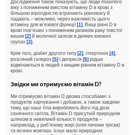
Дослідження також показують, що люди похилого 
віку з пониженим вмістом вітаміну D в крові з 
більшою вірогідністю втрачають рівновагу й 
падають – можливо, через важливість цього 
вітаміну для м’язової функції 
[1]
. Вищі рівні D в 
крові пов’язані з пониженим ризиком раку товстої 
кишки
[2]
 й молочної залози в деяких вікових 
групах 
[3]
.
Крім того, діабет другого типу
[2]
, гіпертонія 
[4]
, 
розсіяний склероз 
[5]
 і депресія 
[6]
 рідше 
відмічаються в людей з вищим рівнем вітаміну D в 
крові.
Звідки ми отримуємо вітамін D?
Ми отримуємо вітамін D двома способами: з 
продуктів харчування і добавок, а також завдяки 
тому, що наші тіла виробляють його під дією 
сонячного світла. Вітамін D присутній природнім 
шляхом в невеликій кількості продуктів – 
наприклад, у риб’ячому жирі (олія печінки тріски) 
та яєчних жовтках. Існує мало природних 