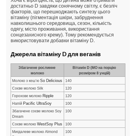
Хоча є вірогідність, що дитина може отримати 
достатньо D завдяки сонячному світлу, є безліч 
факторів, що перешкоджають синтезу цього 
вітаміну (пігментація шкіри, забруднення 
навколишнього середовища, сезон, кількість 
одягу, місто проживання, використання 
сонцезахисного крему). Тому рекомендується 
використовувати добавки вітаміну D.
Джерела вітаміну D для веганів
Збагачене рослинне 
Вітамін D (МО на порцію 
молоко
розміром 8 унцій)
So Delicious
Молоко з кеш’ю 
140
Соєве молоко Silk
120
Ripple 
Горохове молоко 
120
Pacific UltraSoy
Напій 
100
Збагачене соєве молоко Soy 
100
Dream
WestSoy Plus
Соєве молоко 
100
Мигдалеве молоко Almond 
100