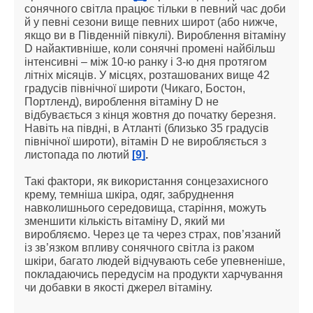
сонячного світла працює тільки в певний час доби 
й у певні сезони вище певних широт (або нижче, 
якщо ви в Південній півкулі). Вироблення вітаміну 
D найактивніше, коли сонячні промені найбільш 
інтенсивні – між 10-ю ранку і 3-ю дня протягом 
літніх місяців. У місцях, розташованих вище 42 
градусів північної широти (Чикаго, Бостон, 
Портленд), вироблення вітаміну D не 
відбувається з кінця жовтня до початку березня. 
Навіть на півдні, в Атланті (близько 35 градусів 
північної широти), вітамін D не виробляється з 
листопада по лютий 
[9]
.
Такі фактори, як використання сонцезахисного 
крему, темніша шкіра, одяг, забруднення 
навколишнього середовища, старіння, можуть 
зменшити кількість вітаміну D, який ми 
виробляємо. Через це та через страх, пов’язаний 
із зв’язком впливу сонячного світла із раком 
шкіри, багато людей відчувають себе упевненіше, 
покладаючись передусім на продукти харчування 
чи добавки в якості джерел вітаміну.