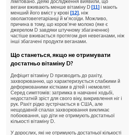
лімітовано. Деякі дослідження виявили, що 
вегани вживають менше вітаміну D
[11]
 і мають 
менший його вміст у крові 
[12]
, ніж 
оволактовегетаріанці й м’ясоїди. Можливо, 
причина в тому, що коров’яче молоко (яке є 
джерелом D завдяки штучному збагаченню) 
частіше вживається протягом дня невеганами, ніж 
інші збагачені продукти веганами.
Що станеться, якщо не отримувати 
достатньо вітаміну D?
Дефіцит вітаміну D призводить до рахіту, 
захворюванню, що характеризується слабкими й 
деформованими кістками в дітей і немовлят. 
Серед симптомів: затримка в навчанні ходьбі, 
недостатній зріст для свого віку, викривлення ніг і 
рук. Рахіт рідко зустрічається в США, але 
нещодавній спалах захворювання викликає 
побоювання, що діти не отримують достатньої 
кількості вітаміну D.
У дорослих, які не отримують достатньої кількості 