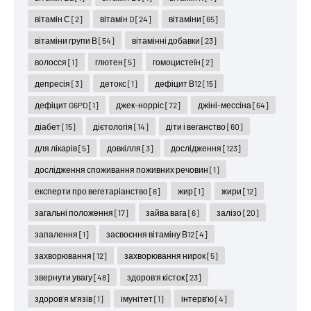
вітамін С
[2]
вітамін D
[24]
вітаміни
[65]
вітаміни групи В
[54]
вітамінні добавки
[23]
волосся
[1]
глютен
[5]
гомоцистеїн
[2]
депресія
[3]
детокс
[1]
дефіцит В12
[15]
дефіцит G6PD
[1]
джек-норріс
[72]
джіні-мессіна
[64]
діабет
[15]
дієтологія
[14]
діти і веганство
[60]
для лікарів
[5]
довкілля
[3]
дослідження
[123]
дослідження споживання поживних речовин
[1]
експерти про вегетаріанство
[8]
жир
[1]
жири
[12]
загальні положення
[17]
зайва вага
[6]
залізо
[20]
запалення
[1]
засвоєння вітаміну В12
[4]
захворювання
[12]
захворювання нирок
[5]
звернути увагу
[48]
здоров'я кісток
[23]
здоров'я м'язів
[1]
імунітет
[1]
інтерв'ю
[4]