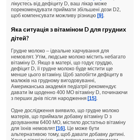
лікуєтесь від дефіциту D, ваш лікар може 
порекомендувати приймати збільшені дози D2, 
щоб компенсувати можливу різницю 
[9]
.
Яка ситуація з вітаміном D для грудних 
дітей?
Грудне молоко – ідеальне харчування для 
немовлят. Утім, людське молоко містить небагато 
вітаміну D. Якщо в матері, що годує груддю, 
дефіцит D, її грудне молоко буде містити ще 
менше цього вітаміну. Щоб запобігти дефіциту в 
малюків на грудному вигодовуванні, 
Американська академія педіатрії рекомендує 
давати їм щоденно 400 МО вітаміну D, починаючи 
з перших днів після народження
[15]
.
Одне дослідження виявило, що грудне молоко 
матерів, що приймали добавку вітаміну D з 
дозуванням 6400 МО, містило достатньо вітаміну 
для їхнів немовлят
[16]
.
 Це може бути 
альтернативою тому, щоб давати добавку дитині. 