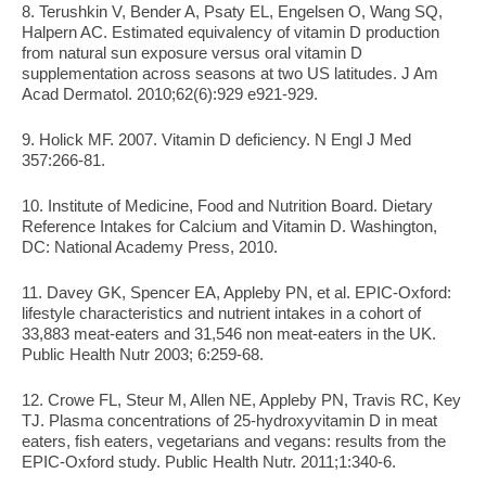
8. Terushkin V, Bender A, Psaty EL, Engelsen O, Wang SQ, 
Halpern AC. Estimated equivalency of vitamin D production 
from natural sun exposure versus oral vitamin D 
supplementation across seasons at two US latitudes. J Am 
Acad Dermatol. 2010;62(6):929 e921-929.
9. Holick MF. 2007. Vitamin D deficiency. N Engl J Med 
357:266-81.
10. Institute of Medicine, Food and Nutrition Board. Dietary 
Reference Intakes for Calcium and Vitamin D. Washington, 
DC: National Academy Press, 2010.
11. Davey GK, Spencer EA, Appleby PN, et al. EPIC-Oxford: 
lifestyle characteristics and nutrient intakes in a cohort of 
33,883 meat-eaters and 31,546 non meat-eaters in the UK. 
Public Health Nutr 2003; 6:259-68.
12. Crowe FL, Steur M, Allen NE, Appleby PN, Travis RC, Key 
TJ. Plasma concentrations of 25-hydroxyvitamin D in meat 
eaters, fish eaters, vegetarians and vegans: results from the 
EPIC-Oxford study. Public Health Nutr. 2011;1:340-6.