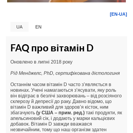
[EN-UA]
UA
EN
FAQ про вітамін D
Оновлено в липні 2018 року
Рід Менджелс, PhD, сертифікована дієтологиня
Останнім часом вітамін D часто з’являється в 
новинах. Учені намагаються з’ясувати, яку роль 
він відіграє в безлічі захворювань – від розсіяного 
склерозу й депресії до раку. Давно відомо, що 
вітамін D важливий для здоров’я кісток, ним 
збагачують 
(у США – прим. ред.) 
такі продукти, як 
апельсиновий сік, і додають у марки кальцієвих 
добавок. Вітамін D завжди вважався 
незвичайним, тому що наш організм здатен 