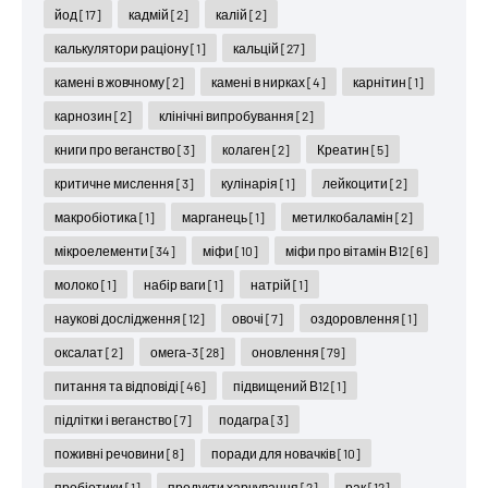
йод
[17]
кадмій
[2]
калій
[2]
калькулятори раціону
[1]
кальцій
[27]
камені в жовчному
[2]
камені в нирках
[4]
карнітин
[1]
карнозин
[2]
клінічні випробування
[2]
книги про веганство
[3]
колаген
[2]
Креатин
[5]
критичне мислення
[3]
кулінарія
[1]
лейкоцити
[2]
макробіотика
[1]
марганець
[1]
метилкобаламін
[2]
мікроелементи
[34]
міфи
[10]
міфи про вітамін В12
[6]
молоко
[1]
набір ваги
[1]
натрій
[1]
наукові дослідження
[12]
овочі
[7]
оздоровлення
[1]
оксалат
[2]
омега-3
[28]
оновлення
[79]
питання та відповіді
[46]
підвищений В12
[1]
підлітки і веганство
[7]
подагра
[3]
поживні речовини
[8]
поради для новачків
[10]
пробіотики
[1]
продукти харчування
[2]
рак
[12]