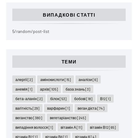
ВИПАДКОВІ СТАТТІ
5/random/post-list
ТЕМИ
алергії
[2]
амінокислоти
[15]
аналізи
[6]
анемія
[1]
архів
[105]
база знань
[3]
бета-аланін
[2]
білок
[53]
бобові
[18]
В12
[1]
вагітність
[29]
варфарин
[1]
веган дієта
[74]
веганство
[380]
вегетаріанство
[245]
випадіння волосся
[1]
вітамін А
[11]
вітамін В12
[65]
вітамін В2
[1]
вітамін В6
[1]
вітамін К
[4]