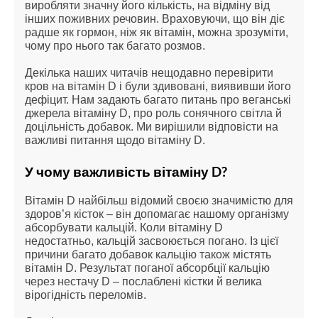
виробляти значну його кількість, на відміну від 
інших поживних речовин. Враховуючи, що він діє 
радше як гормон, ніж як вітамін, можна зрозуміти, 
чому про нього так багато розмов.
Декілька наших читачів нещодавно перевірити 
кров на вітамін D і були здивовані, виявивши його 
дефіцит. Нам задають багато питань про веганські 
джерела вітаміну D, про роль сонячного світла й 
доцільність добавок. Ми вирішили відповісти на 
важливі питання щодо вітаміну D.
У чому важливість вітаміну D?
Вітамін D найбільш відомий своєю значимістю для 
здоров’я кісток – він допомагає нашому організму 
абсорбувати кальцій. Коли вітаміну D 
недостатньо, кальцій засвоюється погано. Із цієї 
причини багато добавок кальцію також містять 
вітамін D. Результат поганої абсорбції кальцію 
через нестачу D – послаблені кістки й велика 
вірогідність переломів.