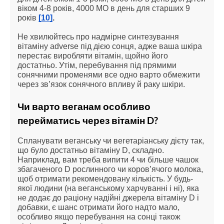
віком 4-8 років, 4000 МО в день для старших 9 
років 
[10]
.
Не хвилюйтесь про надмірне синтезування 
вітаміну adverse під дією сонця, адже ваша шкіра 
перестає виробляти вітамін, щойно його 
достатньо. Утім, перебування під прямими 
сонячними променями все одно варто обмежити 
через зв’язок сонячного впливу й раку шкіри.
Чи варто веганам особливо 
перейматись через вітамін D?
Спланувати веганську чи вегетаріанську дієту так, 
що було достатньо вітаміну D, складно. 
Наприклад, вам треба випити 4 чи більше чашок 
збагаченого D рослинного чи коров’ячого молока, 
щоб отримати рекомендовану кількість. У будь-
якої людини (на веганському харчуванні і ні), яка 
не додає до раціону надійні джерела вітаміну D і 
добавки, є шанс отримати його надто мало, 
особливо якщо перебування на сонці також 