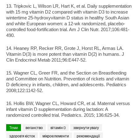
13. Tripkovic L, Wilson LR, Hart K, et al. Daily supplementation 
with 15 mg vitamin D2 compared with vitamin D3 to increase 
wintertime 25-hydroxyvitamin D status in healthy South Asian 
and white European women: a 12-wk randomized, placebo-
controlled food-fortification trial. Am J Clin Nutr. 2017;106:481-
490.
14. Heaney RP, Recker RR, Grote J, Horst RL, Armas LA. 
Vitamin D(3) is more potent than vitamin D(2) in humans. J 
Clin Endocrinol Metab 2011;96:E447-52.
15. Wagner CL, Greer FR, and the Section on Breastfeeding 
and Committee on Nutrition. Prevention of rickets and vitamin 
D deficiency in infants, children, and adolescents. Pediatrics 
2008;122:1142-52.
16. Hollis BW, Wagner CL, Howard CR, et al. Maternal versus 
infant vitamin D supplementation during lactation: A 
randomized controlled trial. Pediatrics. 2015; 136:625-34.
Теми
веганство
вітамін D
звернути увагу
здоров'я кісток
мікроелементи
рекомендації