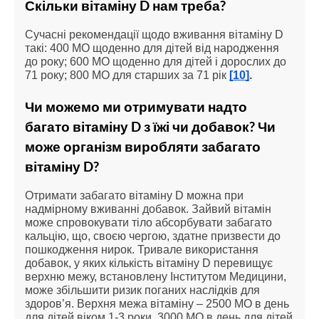
Скільки вітаміну D нам треба?
Сучасні рекомендації щодо вживання вітаміну D 
такі: 400 МО щоденно для дітей від народження 
до року; 600 МО щоденно для дітей і дорослих до 
71 року; 800 МО для старших за 71 рік 
[10]
.
Чи можемо ми отримувати надто 
багато вітаміну D з їжі чи добавок? Чи 
може організм виробляти забагато 
вітаміну D?
Отримати забагато вітаміну D можна при 
надмірному вживанні добавок. Зайвий вітамін 
може спровокувати тіло абсорбувати забагато 
кальцію, що, своєю чергою, здатне призвести до 
пошкодження нирок. Тривале використання 
добавок, у яких кількість вітаміну D перевищує 
верхню межу, встановлену Інститутом Медицини, 
може збільшити ризик поганих наслідків для 
здоров’я. Верхня межа вітаміну – 2500 МО в день 
для дітей віком 1-3 роки, 3000 МО в день для дітей 