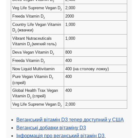
2
Veg Life Supreme Vegan D
2,000
2
Freeda Vitamin D
2000
2
Country Life Vegan Vitamin 
1,000
D
 (жвачки)
3
Vibrant Nutraceuticals 
1,000
Vitamin D
(мягкий гель)
3 
Deva Vegan Vitamin D
800
2
Freeda Vitamin D
400 
2
Now Liquid Multivitamin
400 (на столову ложку)
Pure Vegan Vitamin D
400
2
(спрей)
Global Health Trax Vegan 
400
Vitamin D
 (спрей)
3
Veg Life Supreme Vegan D
2,000
2
Веганський вітамін D3 тепер доступний у США
Веганські добавки вітаміну D3
Інформація про веганський вітамін D3 