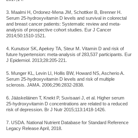
3. Maalmi H, Ordonez-Mena JM, Schottker B, Brenner H. 
Serum 25-hydroxyvitamin D levels and survival in colorectal 
and breast cancer patients: Systematic review and meta-
analysis of prospective cohort studies. Eur J Cancer 
2014;50:1510-1521.
4. Kunutsor SK, Apekey TA, Steur M. Vitamin D and risk of 
future hypertension: meta-analysis of 283,537 participants. Eur 
J Epidemiol. 2013;28:205-221.
5. Munger KL, Levin LI, Hollis BW, Howard NS, Ascherio A. 
Serum 25-hydroxyvitamin D levels and risk of multiple 
sclerosis. JAMA. 2006;296:2832-2838.
6. Jääskeläinen T, Knekt P, Suvisaari J, et al. Higher serum 
25-hydroxyvitamin D concentrations are related to a reduced 
risk of depression. Br J Nutr 2015;113:1418-1426.
7. USDA. National Nutrient Database for Standard Reference 
Legacy Release April, 2018.