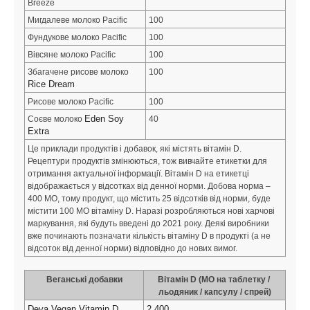
Breeze
Мигдалеве молоко Pacific
100
Фундукове молоко Pacific
100
Вівсяне молоко Pacific
100
Збагачене рисове молоко 
100
Rice Dream 
Рисове молоко Pacific
100
Eden Soy 
Соєве молоко 
40
Extra
Це приклади продуктів і добавок, які містять вітамін D. 
Рецептури продуктів змінюються, тож вивчайте етикетки для 
отримання актуальної інформації. Вітамін D на етикетці 
відображається у відсотках від денної норми. Добова норма – 
400 МО, тому продукт, що містить 25 відсотків від норми, буде 
містити 100 МО вітаміну D. Наразі розробляються нові харчові 
маркування, які будуть введені до 2021 року. Деякі виробники 
вже починають позначати кількість вітаміну D в продукті (а не 
відсоток від денної норми) відповідно до нових вимог.
Веганські добавки
Вітамін D (МО на таблетку / 
льодяник / капсулу / спрей)
Deva Vegan Vitamin D
2,400