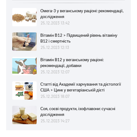
Омега-3 у веганському раціоні: рекомендації,
дослідження
25.12.2023 13:42
Вітамін В12 > Підвищений рівень вітаміну
B12 і смертність
25.12.2023 12:13
Вітамін B12 у веганському раціоні:
рекомендації, добавки
25.12.2023 12:07
Статті від Академії харчування та дієтології
США > Цинк у вегетаріанській дієті
25.12.2023 18:07
Соя, соєві продукти, ізофлавони: сучасні
дослідження
25.12.2023 14:27