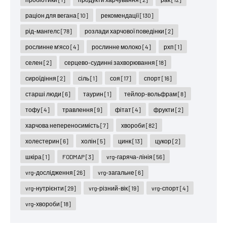
раціон для вегана
[10]
рекомендації
[130]
рід-мангелс
[78]
розлади харчової поведінки
[2]
рослинне м'ясо
[4]
рослинне молоко
[4]
рхп
[1]
селен
[2]
серцево-судинні захворювання
[18]
сироїдіння
[2]
сіль
[1]
соя
[17]
спорт
[16]
старші люди
[6]
таурин
[1]
тейлор-вольфрам
[8]
тофу
[4]
травлення
[9]
фітат
[4]
фрукти
[2]
харчова непереносимість
[7]
хвороби
[82]
холестерин
[6]
холін
[5]
цинк
[13]
цукор
[2]
шкіра
[1]
FODMAP
[3]
vrg-гаряча-лінія
[56]
vrg-дослідження
[26]
vrg-загальне
[6]
vrg-нутрієнти
[29]
vrg-різний-вік
[19]
vrg-спорт
[4]
vrg-хвороби
[18]