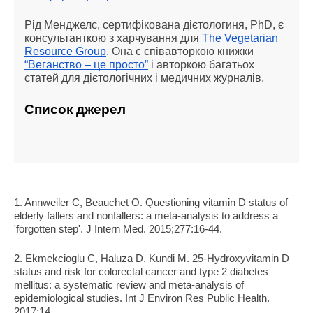
Рід Менджелс, сертифікована дієтологиня, PhD, є 
консультанткою з харчування для 
The Vegetarian 
Resource Group
. Она є співавторкою книжки 
“Веганство – це просто”
 і авторкою багатьох 
статей для дієтологічних і медичних журналів.
Список джерел
___
__________
1. Annweiler C, Beauchet O. Questioning vitamin D status of 
elderly fallers and nonfallers: a meta-analysis to address a 
'forgotten step'. J Intern Med. 2015;277:16-44.
2. Ekmekcioglu C, Haluza D, Kundi M. 25-Hydroxyvitamin D 
status and risk for colorectal cancer and type 2 diabetes 
mellitus: a systematic review and meta-analysis of 
epidemiological studies. Int J Environ Res Public Health. 
2017;14.