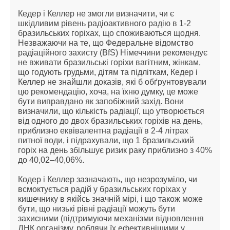
Кедер і Келлер не змогли визначити, чи є
шкідливим рівень радіоактивного радію в 1-2
бразильських горіхах, що споживаються щодня.
Незважаючи на те, що Федеральне відомство
радіаційного захисту (BfS) Німеччини рекомендує
не вживати бразильські горіхи вагітним, жінкам,
що годують грудьми, дітям та підліткам, Кедер і
Келлер не знайшли доказів, які б обґрунтовували
цю рекомендацію, хоча, на їхню думку, це може
бути виправдано як запобіжний захід. Вони
визначили, що кількість радіації, що утворюється
від одного до двох бразильських горіхів на день,
приблизно еквівалентна радіації в 2-4 літрах
питної води, і підрахували, що 1 бразильський
горіх на день збільшує ризик раку приблизно з 40%
до 40,02–40,06%.
Кодер і Келлер зазначають, що незрозуміло, чи
всмоктується радій у бразильських горіхах у
кишечнику в якійсь значній мірі, і що також може
бути, що низькі рівні радіації можуть бути
захисними (підтримуючи механізми відновлення
ДНК організму, роблячи їх ефективнішими у