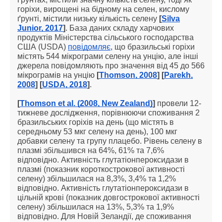
горіхи, вирощені на бідному на селен, кислому
ґрунті, містили низьку кількість селену
[
Silva
Junior, 2017
]
. База даних складу харчових
продуктів Міністерства сільського господарства
США (USDA)
повідомляє
, що бразильські горіхи
містять 544 мікрограми селену на унцію, але інші
джерела повідомляють про значення від 45 до 566
мікрограмів на унцію
[
Thomson, 2008
] [
Parekh,
2008
] [
USDA, 2018
]
.
[
Thomson et al. (2008, New Zealand)
]
провели 12-
тижневе дослідження, порівнюючи споживання 2
бразильських горіхів на день (що містять в
середньому 53 мкг селену на день), 100 мкг
добавки селену та групу плацебо. Рівень селену в
плазмі збільшився на 64%, 61% та 7,6%
відповідно. Активність глутатіонпероксидази в
плазмі (показник короткострокової активності
селену) збільшилася на 8,3%, 3,4% та 1,2%
відповідно. Активність глутатіонпероксидази в
цільній крові (показник довгострокової активності
селену) збільшилася на 13%, 5,3% та 1,9%
відповідно. Для Новій Зеландії, де споживання