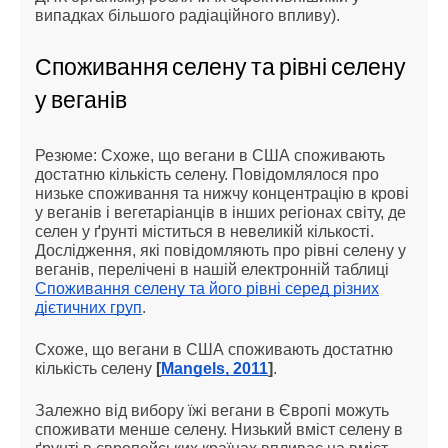
випадках більшого радіаційного впливу).
Споживання селену та рівні селену
у веганів
Резюме: Схоже, що вегани в США споживають
достатню кількість селену. Повідомлялося про
низьке споживання та нижчу концентрацію в крові
у веганів і вегетаріанців в інших регіонах світу, де
селен у ґрунті міститься в невеликій кількості.
Дослідження, які повідомляють про рівні селену у
веганів, перелічені в нашій електронній таблиці
Споживання селену та його рівні серед різних
дієтичних груп
.
Схоже, що вегани в США споживають достатню
кількість селену
[
Mangels, 2011
]
.
Залежно від вибору їжі вегани в Європі можуть
споживати менше селену. Низький вміст селену в