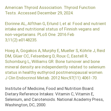
American Thyroid Association. Thyroid Function
Tests. Accessed December 29, 2024.
Elorinne AL, Alfthan G, Erlund I, et al. Food and nutrient
intake and nutritional status of Finnish vegans and
non-vegetarians. PLoS One. 2016 Feb
3;11(2):e0148235.
Hoeg A, Gogakos A, Murphy E, Mueller S, Köhrle J, Reid
DM, Glüer CC, Felsenberg D, Roux C, Eastell R,
Schomburg L, Williams GR. Bone turnover and bone
mineral density are independently related to selenium
status in healthy euthyroid postmenopausal women.
J Clin Endocrinol Metab. 2012 Nov;97(11):4061-70.
Institute of Medicine, Food and Nutrition Board.
Dietary Reference Intakes: Vitamin C, Vitamin E,
Selenium, and Carotenoids. National Academy Press,
Washington, DC, 2000.