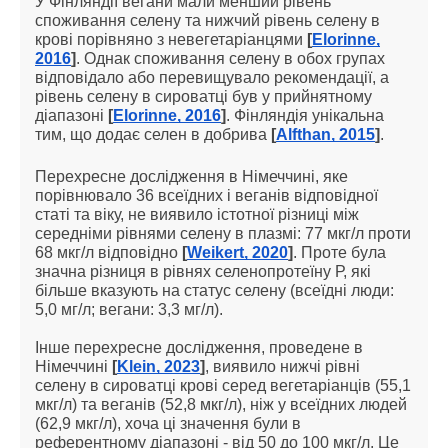
У Фінляндії вегани мали менший рівень
споживання селену та нижчий рівень селену в
крові порівняно з невегетаріанцями
[
Elorinne,
2016
]
. Однак споживання селену в обох групах
відповідало або перевищувало рекомендації, а
рівень селену в сироватці був у прийнятному
діапазоні
[
Elorinne, 2016
]
. Фінляндія унікальна
тим, що додає селен в добрива
[
Alfthan, 2015
]
.
Перехресне дослідження в Німеччині, яке
порівнювало 36 всеїдних і веганів відповідної
статі та віку, не виявило істотної різниці між
середніми рівнями селену в плазмі: 77 мкг/л проти
68 мкг/л відповідно
[
Weikert, 2020
]
. Проте була
значна різниця в рівнях селенопротеїну Р, які
більше вказують на статус селену (всеїдні люди:
5,0 мг/л; вегани: 3,3 мг/л).
Інше перехресне дослідження, проведене в
Німеччині
[
Klein, 2023
]
, виявило нижчі рівні
селену в сироватці крові серед вегетаріанців (55,1
мкг/л) та веганів (52,8 мкг/л), ніж у всеїдних людей
(62,9 мкг/л)
, хоча ці значення були в
референтному діапазоні - від 50 до 100 мкг/л.
Це