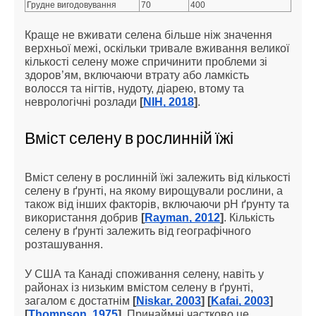
Грудне вигодовування
70
400
Краще не вживати селена більше ніж значення
верхньої межі, оскільки тривале вживання великої
кількості селену може спричинити проблеми зі
здоров’ям, включаючи втрату або ламкість
волосся та нігтів, нудоту, діарею, втому та
неврологічні розлади
[
NIH, 2018
]
.
Вміст селену в рослинній їжі
Вміст селену в рослинній їжі залежить від кількості
селену в ґрунті, на якому вирощували рослини, а
також від інших факторів, включаючи pH ґрунту та
використання добрив
[
Rayman, 2012
]
. Кількість
селену в ґрунті залежить від географічного
розташування.
У США та Канаді споживання селену, навіть у
районах із низьким вмістом селену в ґрунті,
загалом є достатнім
[
Niskar, 2003
] [
Kafai, 2003
]
[
Thompson, 1975
]
. Принаймні частково це