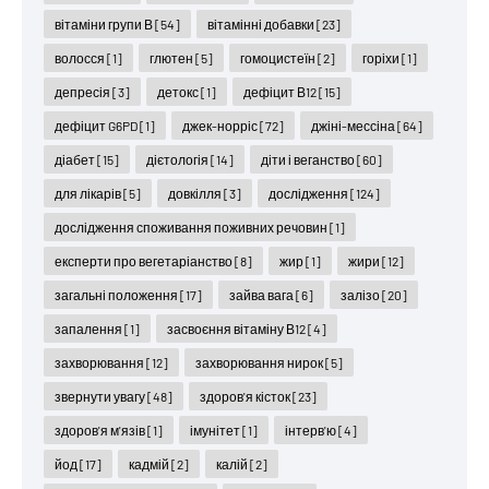
вітаміни групи В
[54]
вітамінні добавки
[23]
волосся
[1]
глютен
[5]
гомоцистеїн
[2]
горіхи
[1]
депресія
[3]
детокс
[1]
дефіцит В12
[15]
дефіцит G6PD
[1]
джек-норріс
[72]
джіні-мессіна
[64]
діабет
[15]
дієтологія
[14]
діти і веганство
[60]
для лікарів
[5]
довкілля
[3]
дослідження
[124]
дослідження споживання поживних речовин
[1]
експерти про вегетаріанство
[8]
жир
[1]
жири
[12]
загальні положення
[17]
зайва вага
[6]
залізо
[20]
запалення
[1]
засвоєння вітаміну В12
[4]
захворювання
[12]
захворювання нирок
[5]
звернути увагу
[48]
здоров'я кісток
[23]
здоров'я м'язів
[1]
імунітет
[1]
інтерв'ю
[4]
йод
[17]
кадмій
[2]
калій
[2]