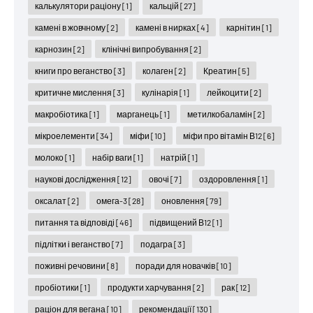
калькулятори раціону
[1]
кальцій
[27]
камені в жовчному
[2]
камені в нирках
[4]
карнітин
[1]
карнозин
[2]
клінічні випробування
[2]
книги про веганство
[3]
колаген
[2]
Креатин
[5]
критичне мислення
[3]
кулінарія
[1]
лейкоцити
[2]
макробіотика
[1]
марганець
[1]
метилкобаламін
[2]
мікроелементи
[34]
міфи
[10]
міфи про вітамін В12
[6]
молоко
[1]
набір ваги
[1]
натрій
[1]
наукові дослідження
[12]
овочі
[7]
оздоровлення
[1]
оксалат
[2]
омега-3
[28]
оновлення
[79]
питання та відповіді
[46]
підвищений В12
[1]
підлітки і веганство
[7]
подагра
[3]
поживні речовини
[8]
поради для новачків
[10]
пробіотики
[1]
продукти харчування
[2]
рак
[12]
раціон для вегана
[10]
рекомендації
[130]