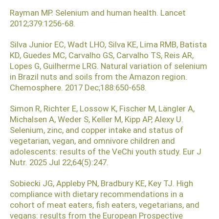
Rayman MP. Selenium and human health. Lancet
2012;379:1256-68.
Silva Junior EC, Wadt LHO, Silva KE, Lima RMB, Batista
KD, Guedes MC, Carvalho GS, Carvalho TS, Reis AR,
Lopes G, Guilherme LRG. Natural variation of selenium
in Brazil nuts and soils from the Amazon region.
Chemosphere. 2017 Dec;188:650-658.
Simon R, Richter E, Lossow K, Fischer M, Längler A,
Michalsen A, Weder S, Keller M, Kipp AP, Alexy U.
Selenium, zinc, and copper intake and status of
vegetarian, vegan, and omnivore children and
adolescents: results of the VeChi youth study. Eur J
Nutr. 2025 Jul 22;64(5):247.
Sobiecki JG, Appleby PN, Bradbury KE, Key TJ. High
compliance with dietary recommendations in a
cohort of meat eaters, fish eaters, vegetarians, and
vegans: results from the European Prospective