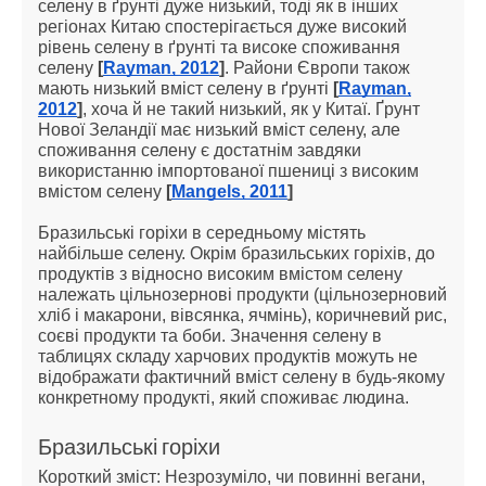
селену в ґрунті дуже низький, тоді як в інших
регіонах Китаю спостерігається дуже високий
рівень селену в ґрунті та високе споживання
селену
[
Rayman, 2012
]
. Райони Європи також
мають низький вміст селену в ґрунті
[
Rayman,
2012
]
, хоча й не такий низький, як у Китаї. Ґрунт
Нової Зеландії має низький вміст селену, але
споживання селену є достатнім завдяки
використанню імпортованої пшениці з високим
вмістом селену
[
Mangels, 2011
]
Бразильські горіхи в середньому містять
найбільше селену. Окрім бразильських горіхів, до
продуктів з відносно високим вмістом селену
належать цільнозернові продукти (цільнозерновий
хліб і макарони, вівсянка, ячмінь), коричневий рис,
соєві продукти та боби. Значення селену в
таблицях складу харчових продуктів можуть не
відображати фактичний вміст селену в будь-якому
конкретному продукті, який споживає людина.
Бразильські горіхи
Короткий зміст: Незрозуміло, чи повинні вегани,