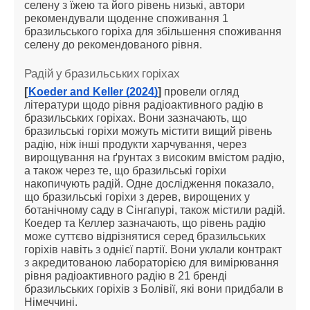
селену з їжею та його рівень низькі, автори
рекомендували щоденне споживання 1
бразильського горіха для збільшення споживання
селену до рекомендованого рівня.
Радій у бразильських горіхах
[
Koeder and Keller (2024)
]
провели огляд
літератури щодо рівня радіоактивного радію в
бразильських горіхах. Вони зазначають, що
бразильські горіхи можуть містити вищий рівень
радію, ніж інші продукти харчування, через
вирощування на ґрунтах з високим вмістом радію,
а також через те, що бразильські горіхи
накопичують радій. Одне дослідження показало,
що бразильські горіхи з дерев, вирощених у
ботанічному саду в Сінгапурі, також містили радій.
Коедер та Келлер зазначають, що рівень радію
може суттєво відрізнятися серед бразильських
горіхів навіть з однієї партії. Вони уклали контракт
з акредитованою лабораторією для вимірювання
рівня радіоактивного радію в 21 бренді
бразильських горіхів з Болівії, які вони придбали в
Німеччині.