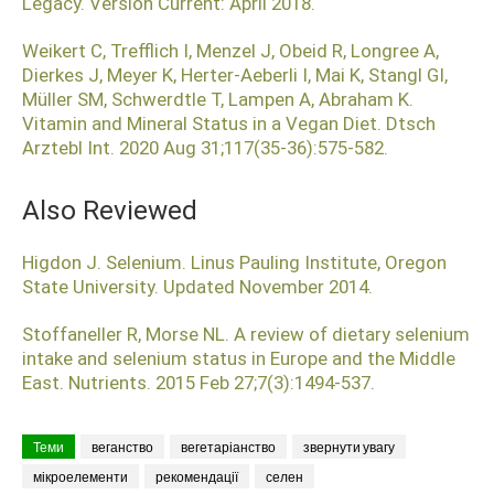
Legacy. Version Current: April 2018.
Weikert C, Trefflich I, Menzel J, Obeid R, Longree A,
Dierkes J, Meyer K, Herter-Aeberli I, Mai K, Stangl GI,
Müller SM, Schwerdtle T, Lampen A, Abraham K.
Vitamin and Mineral Status in a Vegan Diet. Dtsch
Arztebl Int. 2020 Aug 31;117(35-36):575-582.
Also Reviewed
Higdon J. Selenium. Linus Pauling Institute, Oregon
State University. Updated November 2014.
Stoffaneller R, Morse NL. A review of dietary selenium
intake and selenium status in Europe and the Middle
East. Nutrients. 2015 Feb 27;7(3):1494-537.
Теми
веганство
вегетаріанство
звернути увагу
мікроелементи
рекомендації
селен