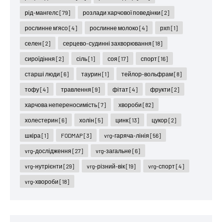
рід-мангелс
[79]
розлади харчової поведінки
[2]
рослинне м'ясо
[4]
рослинне молоко
[4]
рхп
[1]
селен
[2]
серцево-судинні захворювання
[18]
сироїдіння
[2]
сіль
[1]
соя
[17]
спорт
[16]
старші люди
[6]
таурин
[1]
тейлор-вольфрам
[8]
тофу
[4]
травлення
[9]
фітат
[4]
фрукти
[2]
харчова непереносимість
[7]
хвороби
[82]
холестерин
[6]
холін
[5]
цинк
[13]
цукор
[2]
шкіра
[1]
FODMAP
[3]
vrg-гаряча-лінія
[56]
vrg-дослідження
[27]
vrg-загальне
[6]
vrg-нутрієнти
[29]
vrg-різний-вік
[19]
vrg-спорт
[4]
vrg-хвороби
[18]