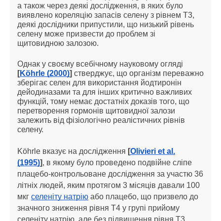
а також через деякі дослідження, в яких було
виявлено кореляцію запасів селену з рівнем Т3,
деякі дослідники припустили, що низький рівень
селену може призвести до проблем зі
щитовидною залозою.
Однак у своєму всебічному науковому огляді
[
Köhrle (2000)
]
стверджує, що організм переважно
зберігає селен для використання йодтиронін
дейодиназами та для інших критично важливих
функцій, тому немає достатніх доказів того, що
перетворення гормонів щитовидної залози
залежить від фізіологічно реалістичних рівнів
селену.
Köhrle вказує на дослідження
[
Olivieri et al.
(1995)
]
, в якому було проведено подвійне сліпе
плацебо-контрольоване дослідження за участю 36
літніх людей, яким протягом 3 місяців давали 100
мкг
селеніту натрію
або плацебо, що призвело до
значного зниження рівня Т4 у групі прийому
селеніту натрію, але без підвищення рівня Т3.