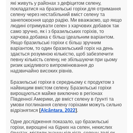
які живуть у районах з дефіцитом селену,
покладатися на бразильські горіхи для отримання
селену через нестабільний вміст селену та
занепокоєння щодо радію. Ми вважаємо, що якщо
людині отримувати селен з харчових добавок так
само зручно, як і з бразильських горіхів, то
харчова добавка є більш ідеальним варіантом.
Якщо бразильські горіхи є більш зручним
варіантом, то один бразильський горіх на день
здається розумною кількістю, щоб забезпечити
певну кількість селену, не збільшуючи при цьому
ризик шкідливого випромінювання до
надзвичайно високих рівнів.
Бразильські горіхи в середньому є продуктом з
найвищим вмістом селену. Бразильські горіхи
вирощуються майже виключно в регіонах
Південної Америки, де вміст селену в ґрунті та
умови поглинання селену горіхами можуть сильно
відрізнятися
[
Alcântara, 2022
]
.
Одне дослідження показало, що бразильські
горіхи, вирощені на бідних на селен, некислих
ґрунтах, містили значну кількість селену, тоді як