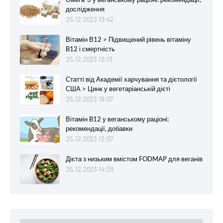
дослідження
25.12.2023 13:42
Вітамін В12 > Підвищений рівень вітаміну
B12 і смертність
25.12.2023 12:13
Статті від Академії харчування та дієтології
США > Цинк у вегетаріанській дієті
25.12.2023 18:07
Вітамін B12 у веганському раціоні:
рекомендації, добавки
25.12.2023 12:07
Дієта з низьким вмістом FODMAP для веганів
25.12.2023 14:29