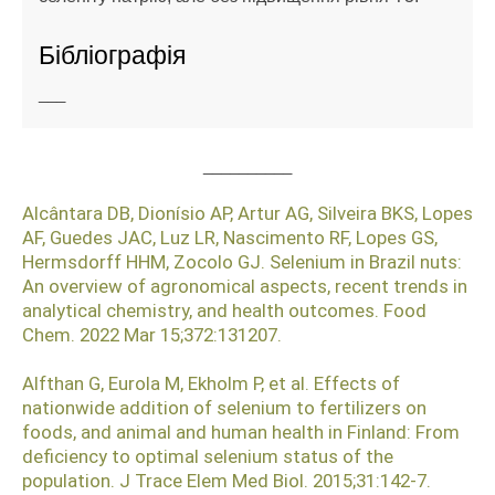
Бібліографія
___
__________
Alcântara DB, Dionísio AP, Artur AG, Silveira BKS, Lopes
AF, Guedes JAC, Luz LR, Nascimento RF, Lopes GS,
Hermsdorff HHM, Zocolo GJ. Selenium in Brazil nuts:
An overview of agronomical aspects, recent trends in
analytical chemistry, and health outcomes. Food
Chem. 2022 Mar 15;372:131207.
Alfthan G, Eurola M, Ekholm P, et al. Effects of
nationwide addition of selenium to fertilizers on
foods, and animal and human health in Finland: From
deficiency to optimal selenium status of the
population. J Trace Elem Med Biol. 2015;31:142-7.