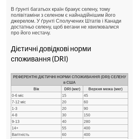
В ґрунті багатьох країн бракує селену, тому
полівітаміни з селеном є найнадійнішим його
джерелом. У ґрунті Сполучених Штатів і Канади
достатньо селену, щоб вегани не хвилювалися
про його нестачу.
Дієтичні довідкові норми
споживання (DRI)
РЕФЕРЕНТНІ ДІЄТИЧНІ НОРМИ СПОЖИВАННЯ (DRI) СЕЛЕНУ
в США
Вік
DRI (мкг)
Верхня межа (мкг)
0-6 міс
15
45
7-12 міс
20
60
1-3
20
90
4-8
30
150
9-13
40
280
14+
55
400
Вагітність
60
400