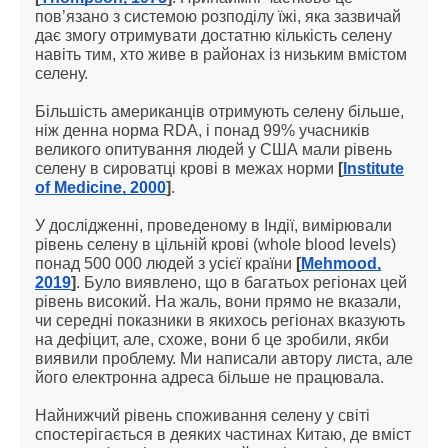
пов’язано з системою розподілу їжі, яка зазвичай
дає змогу отримувати достатню кількість селену
навіть тим, хто живе в районах із низьким вмістом
селену.
Більшість американців отримують селену більше,
ніж денна норма RDA, і понад 99% учасників
великого опитування людей у ​​США мали рівень
селену в сироватці крові в межах норми
[
Institute
of Medicine, 2000
]
.
У дослідженні, проведеному в Індії, вимірювали
рівень селену в цільній крові (whole blood levels)
понад 500 000 людей з усієї країни
[
Mehmood,
2019
]
. Було виявлено, що в багатьох регіонах цей
рівень високий. На жаль, вони прямо не вказали,
чи середні показники в якихось регіонах вказують
на дефіцит, але, схоже, вони б це зробили, якби
виявили проблему. Ми написали автору листа, але
його електронна адреса більше не працювала.
Найнижчий рівень споживання селену у світі
спостерігається в деяких частинах Китаю, де вміст