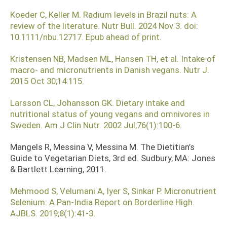
Koeder C, Keller M. Radium levels in Brazil nuts: A
review of the literature. Nutr Bull. 2024 Nov 3. doi:
10.1111/nbu.12717. Epub ahead of print.
Kristensen NB, Madsen ML, Hansen TH, et al. Intake of
macro- and micronutrients in Danish vegans. Nutr J.
2015 Oct 30;14:115.
Larsson CL, Johansson GK. Dietary intake and
nutritional status of young vegans and omnivores in
Sweden. Am J Clin Nutr. 2002 Jul;76(1):100-6.
Mangels R, Messina V, Messina M. The Dietitian’s
Guide to Vegetarian Diets, 3rd ed. Sudbury, MA: Jones
& Bartlett Learning, 2011.
Mehmood S, Velumani A, Iyer S, Sinkar P. Micronutrient
Selenium: A Pan-India Report on Borderline High.
AJBLS. 2019;8(1):41-3.