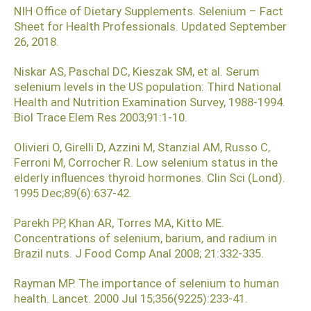
NIH Office of Dietary Supplements. Selenium – Fact
Sheet for Health Professionals. Updated September
26, 2018.
Niskar AS, Paschal DC, Kieszak SM, et al. Serum
selenium levels in the US population: Third National
Health and Nutrition Examination Survey, 1988-1994.
Biol Trace Elem Res 2003;91:1-10.
Olivieri O, Girelli D, Azzini M, Stanzial AM, Russo C,
Ferroni M, Corrocher R. Low selenium status in the
elderly influences thyroid hormones. Clin Sci (Lond).
1995 Dec;89(6):637-42.
Parekh PP, Khan AR, Torres MA, Kitto ME.
Concentrations of selenium, barium, and radium in
Brazil nuts. J Food Comp Anal 2008; 21:332-335.
Rayman MP. The importance of selenium to human
health. Lancet. 2000 Jul 15;356(9225):233-41.