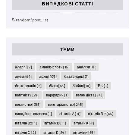
ВИПАДКОВІ СТАТТІ
5/random/post-list
ТЕМИ
алергії
[2]
амінокислоти
[15]
аналізи
[6]
анемія
[1]
архів
[105]
база знань
[3]
бета-аланін
[2]
білок
[53]
бобові
[18]
В12
[1]
вагітність
[29]
варфарин
[1]
веган дієта
[74]
веганство
[381]
вегетаріанство
[245]
випадіння волосся
[1]
вітамін А
[11]
вітамін В12
[65]
вітамін В2
[1]
вітамін В6
[1]
вітамін К
[4]
вітамін С
[2]
вітамін D
[24]
вітаміни
[65]