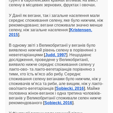
ґрунті в європейських країнах впливає на вміст
селену в місцевих зернових, фруктах і овочах.
У Данії як вегани, так і загальне населення мали
середнє споживання селену, яке було нижчим, ніж
рекомендовано; вегани споживали значно менше
селену, ніж загальне населення
[
Kristensen,
2015
]
.
В одному звіті з Великобританії у веганів було
виявлено нижчий рівень селену в порівнянні з
невегетаріанцями
[
Judd, 1997
]
. Нещодавнє
дослідження, проведене у Великобританії,
виявило нижче середнє споживання селену у
лакто-ово- та лакто-вегетаріанців порівняно з
тими, хто їсть м’ясо або рибу. Середнє
споживання селену веганами було нижчим, ніж у
споживачів м’яса та риби, але вищим, ніж у лакто-
ово/лакто-вегетаріанців
[
Sobiecki, 2016
]
. Майже
половина жінок-веганок і одна третина чоловіків-
веганів у Великобританії споживали селен нижче
рекомендованого
[
Sobiecki, 2016
]
.