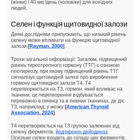
(жінки) і 40 мкг/день (чоловіки) для всеїдних
людей.
Селен і функція щитовидної залози
Деякі дослідники припускають, що низький рівень
селену може впливати на функцію щитовидної
залози
[
Rayman, 2000
]
.
Трохи загальної інформації: Загалом, підвищений
рівень тиреотропного гормону (ТТГ) є ознакою
гіпотиреозу, при якому підвищений рівень ТТГ
сигналізує щитовидній залозі про вироблення
гормону щитовидної залози Т4. Т4
перетворюється на Т3, гормон, який впливає на
тканини; це перетворення відбувається
переважно в печінці та в певних тканинах, де діє
Т3, наприклад, у мозку
[
American Thyroid
Association, 2024
]
.
Т4 перетворюється на Т3 групою залежних від
селену ферментів,
йодтиронін дейодиназ
.
Оскільки селен входить до складу цих ферментів,