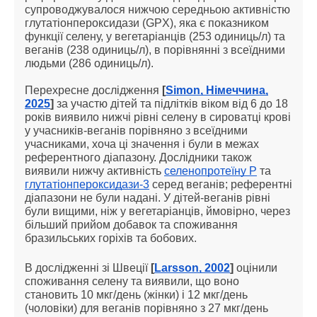
супроводжувалося нижчою середньою активністю
глутатіонпероксидази (GPX), яка є показником
функції селену, у вегетаріанців (253 одиниць/л) та
веганів (238 одиниць/л), в порівнянні з всеїдними
людьми (286 одиниць/л).
Перехресне дослідження
[
Simon, Німеччина,
2025
]
за участю дітей та підлітків віком від 6 до 18
років виявило нижчі рівні селену в сироватці крові
у учасників-веганів порівняно з всеїдними
учасниками, хоча ці значення і були в межах
референтного діапазону. Дослідники також
виявили нижчу активність
селенопротеїну P
та
глутатіонпероксидази-3
серед веганів; референтні
діапазони не були надані. У дітей-веганів рівні
були вищими, ніж у вегетаріанців, ймовірно, через
більший прийом добавок та споживання
бразильських горіхів та бобових.
В дослідженні зі Швеції
[
Larsson, 2002
]
оцінили
споживання селену та виявили, що воно
становить 10 мкг/день (жінки) і 12 мкг/день
(чоловіки) для веганів порівняно з 27 мкг/день