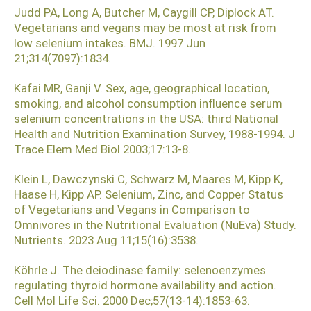
Judd PA, Long A, Butcher M, Caygill CP, Diplock AT.
Vegetarians and vegans may be most at risk from
low selenium intakes. BMJ. 1997 Jun
21;314(7097):1834.
Kafai MR, Ganji V. Sex, age, geographical location,
smoking, and alcohol consumption influence serum
selenium concentrations in the USA: third National
Health and Nutrition Examination Survey, 1988-1994. J
Trace Elem Med Biol 2003;17:13-8.
Klein L, Dawczynski C, Schwarz M, Maares M, Kipp K,
Haase H, Kipp AP. Selenium, Zinc, and Copper Status
of Vegetarians and Vegans in Comparison to
Omnivores in the Nutritional Evaluation (NuEva) Study.
Nutrients. 2023 Aug 11;15(16):3538.
Köhrle J. The deiodinase family: selenoenzymes
regulating thyroid hormone availability and action.
Cell Mol Life Sci. 2000 Dec;57(13-14):1853-63.