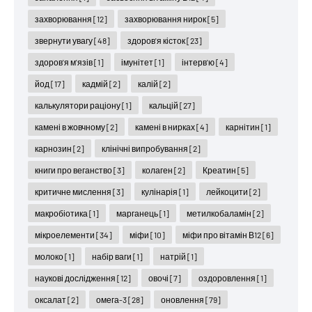
захворювання
[12]
захворювання нирок
[5]
звернути увагу
[48]
здоров'я кісток
[23]
здоров'я м'язів
[1]
імунітет
[1]
інтерв'ю
[4]
йод
[17]
кадмій
[2]
калій
[2]
калькулятори раціону
[1]
кальцій
[27]
камені в жовчному
[2]
камені в нирках
[4]
карнітин
[1]
карнозин
[2]
клінічні випробування
[2]
книги про веганство
[3]
колаген
[2]
Креатин
[5]
критичне мислення
[3]
кулінарія
[1]
лейкоцити
[2]
макробіотика
[1]
марганець
[1]
метилкобаламін
[2]
мікроелементи
[34]
міфи
[10]
міфи про вітамін В12
[6]
молоко
[1]
набір ваги
[1]
натрій
[1]
наукові дослідження
[12]
овочі
[7]
оздоровлення
[1]
оксалат
[2]
омега-3
[28]
оновлення
[79]