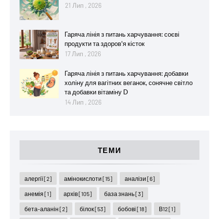
21 Лип , 2026
Гаряча лінія з питань харчування: соєві
продукти та здоров'я кісток
17 Лип , 2026
Гаряча лінія з питань харчування: добавки
холіну для вагітних веганок, сонячне світло
та добавки вітаміну D
14 Лип , 2026
ТЕМИ
алергії
[2]
амінокислоти
[15]
аналізи
[6]
анемія
[1]
архів
[105]
база знань
[3]
бета-аланін
[2]
білок
[53]
бобові
[18]
В12
[1]