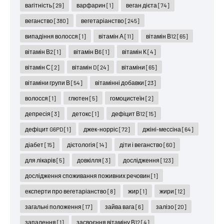
вагітність
[29]
варфарин
[1]
веган дієта
[74]
веганство
[380]
вегетаріанство
[245]
випадіння волосся
[1]
вітамін А
[11]
вітамін В12
[65]
вітамін В2
[1]
вітамін В6
[1]
вітамін К
[4]
вітамін С
[2]
вітамін D
[24]
вітаміни
[65]
вітаміни групи В
[54]
вітамінні добавки
[23]
волосся
[1]
глютен
[5]
гомоцистеїн
[2]
депресія
[3]
детокс
[1]
дефіцит В12
[15]
дефіцит G6PD
[1]
джек-норріс
[72]
джіні-мессіна
[64]
діабет
[15]
дієтологія
[14]
діти і веганство
[60]
для лікарів
[5]
довкілля
[3]
дослідження
[123]
дослідження споживання поживних речовин
[1]
експерти про вегетаріанство
[8]
жир
[1]
жири
[12]
загальні положення
[17]
зайва вага
[6]
залізо
[20]
запалення
[1]
засвоєння вітаміну В12
[4]