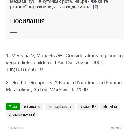
межами губ і в куточках рота, набряк язика та
ротової порожнини, а також дерматит
[
2
]
.
Посилання
___
____________
1. Messina V, Mangels AR. Considerations in planning
vegan diets: children. J Am Diet Assoc. 2001
Jun;101(6):661-9.
2. Groff J, Gropper S. Advanced Nutrition and Human
Metabolism, 3rd ed. Wadsworth: 2000.
Теми
веганство
вегетаріанство
вітамін В2
вітаміни
вітаміни групи В
СТАРІШІ
НОВІ