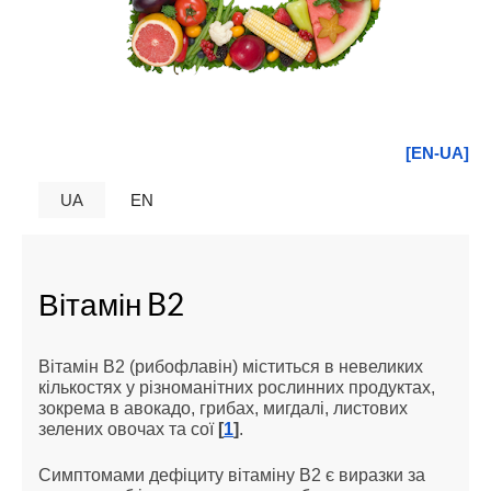
[EN-UA]
UA
EN
Вітамін B2
Вітамін В2 (рибофлавін) міститься в невеликих
кількостях у різноманітних рослинних продуктах,
зокрема в авокадо, грибах, мигдалі, листових
зелених овочах та сої
[
1
]
.
Симптомами дефіциту вітаміну В2 є виразки за