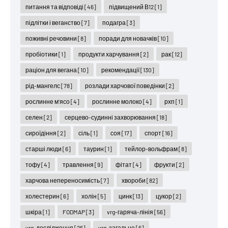
питання та відповіді
[46]
підвищений В12
[1]
підлітки і веганство
[7]
подагра
[3]
поживні речовини
[8]
поради для новачків
[10]
пробіотики
[1]
продукти харчування
[2]
рак
[12]
раціон для вегана
[10]
рекомендації
[130]
рід-мангелс
[78]
розлади харчової поведінки
[2]
рослинне м'ясо
[4]
рослинне молоко
[4]
рхп
[1]
селен
[2]
серцево-судинні захворювання
[18]
сироїдіння
[2]
сіль
[1]
соя
[17]
спорт
[16]
старші люди
[6]
таурин
[1]
тейлор-вольфрам
[8]
тофу
[4]
травлення
[9]
фітат
[4]
фрукти
[2]
харчова непереносимість
[7]
хвороби
[82]
холестерин
[6]
холін
[5]
цинк
[13]
цукор
[2]
шкіра
[1]
FODMAP
[3]
vrg-гаряча-лінія
[56]
vrg-дослідження
[26]
vrg-загальне
[6]