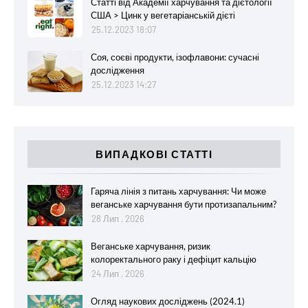
Статті від Академії харчування та дієтології
США > Цинк у вегетаріанській дієті
25.12.2023 18:07
Соя, соєві продукти, ізофлавони: сучасні
дослідження
25.12.2023 14:27
ВИПАДКОВІ СТАТТІ
Гаряча лінія з питань харчування: Чи може
веганське харчування бути протизапальним?
28 Лип , 2026
Веганське харчування, ризик
колоректального раку і дефіцит кальцію
24 Лип , 2026
Огляд наукових досліджень (2024.1)