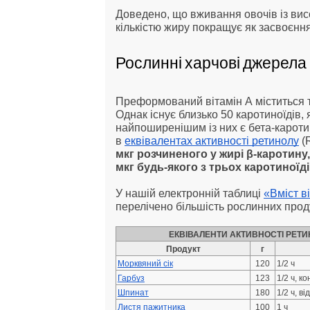
Доведено, що вживання овочів із вис
кількістю жиру покращує як засвоєння,
Рослинні харчові джерела 
Преформований вітамін А міститься т
Однак існує близько 50 каротиноїдів, 
найпоширенішим із них є бета-каротин
в
еквівалентах активності ретинолу
(
мкг розчиненого у жирі β-каротину
мкг будь-якого з трьох каротиноїдів
У нашій електронній таблиці
«Вміст в
перелічено більшість рослинних прод
ЕКВІВАЛЕНТИ АКТИВНОСТІ РЕТИ
Продукт
г
Морквяний сік
120
1/2 ч
Гарбуз
123
1/2 ч, к
Шпинат
180
1/2 ч, в
Листя пажитника
100
1 ч