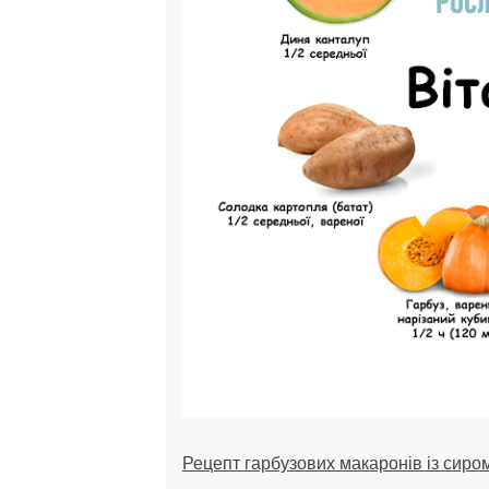
Рецепт гарбузових макаронів із сиро