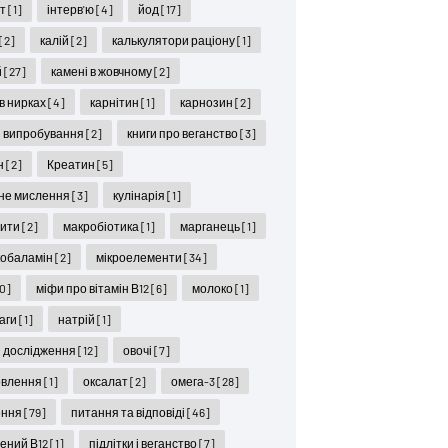
ет
[1]
інтерв'ю
[4]
йод
[17]
[2]
калій
[2]
калькулятори раціону
[1]
й
[27]
камені в жовчному
[2]
 в нирках
[4]
карнітин
[1]
карнозин
[2]
ні випробування
[2]
книги про веганство
[3]
н
[2]
Креатин
[5]
не мислення
[3]
кулінарія
[1]
цити
[2]
макробіотика
[1]
марганець
[1]
кобаламін
[2]
мікроелементи
[34]
10]
міфи про вітамін В12
[6]
молоко
[1]
ваги
[1]
натрій
[1]
і дослідження
[12]
овочі
[7]
овлення
[1]
оксалат
[2]
омега-3
[28]
ення
[79]
питання та відповіді
[46]
ений В12
[1]
підлітки і веганство
[7]