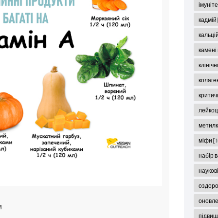
імуніт
кадмій
кальці
камені
клініч
колаге
критич
лейко
метил
міфи
[
набір 
науков
оздор
оновл
м
підвищ