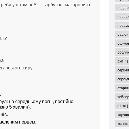
реби у вітаміні А — гарбузові макарони із
подаг
поради
продук
раціон
ошку
рід-ма
рослин
ка
рхп
[1]
еганського сиру
серцев
сироїд
старші
.
тейло
рулі на середньому вогні, постійно
фітат
[
зно 5 хвилин).
нів.
харчов
меленим перцем.
холес