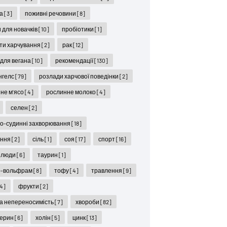
ра
[3]
поживні речовини
[8]
 для новачків
[10]
пробіотики
[1]
ти харчування
[2]
рак
[12]
 для вегана
[10]
рекомендації
[130]
нгелс
[79]
розлади харчової поведінки
[2]
не м'ясо
[4]
рослинне молоко
[4]
селен
[2]
о-судинні захворювання
[18]
іння
[2]
сіль
[1]
соя
[17]
спорт
[16]
 люди
[6]
таурин
[1]
р-вольфрам
[8]
тофу
[4]
травлення
[9]
4]
фрукти
[2]
а непереносимість
[7]
хвороби
[82]
терин
[6]
холін
[5]
цинк
[13]