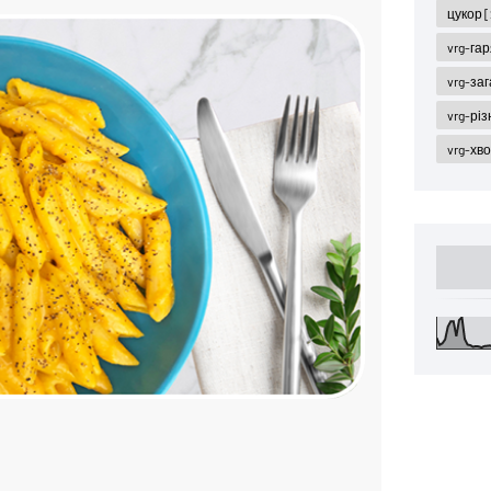
цукор
[
vrg-га
vrg-за
vrg-різ
vrg-хв