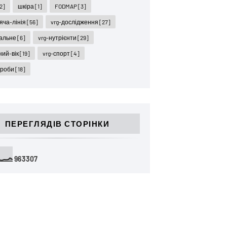
2]
шкіра
[1]
FODMAP
[3]
ряча-лінія
[56]
vrg-дослідження
[27]
гальне
[6]
vrg-нутрієнти
[29]
ний-вік
[19]
vrg-спорт
[4]
ороби
[18]
ПЕРЕГЛЯДІВ СТОРІНКИ
9
6
3
3
0
7