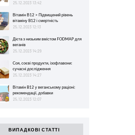
25.12.2023 13:42
Вітамін В12 > Підвищений рівень
вітаміну B12 і смертність
25.12.2023 12:13
Дієта з низьким вмістом FODMAP для
веганів
25.12.2023 14:29
Соя, соєві продукти, ізофлавони:
сучасні дослідження
25.12.2023 14:27
Вітамін B12 у веганському раціоні:
рекомендації, добавки
25.12.2023 12:07
ВИПАДКОВІ СТАТТІ