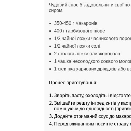
Чудовий спосіб задовольнити свої пот
сиром.
350-450 г макаронів
400 г гарбузового пюре
1/2 чайної ложки часникового пор
1/2 чайної ложки солі
2 столові ложки оливкової олії
1 чашка несолодкого соєвого моло
1 склянка харчових дріжджів або в
Процес приготування:
Зваріть пасту, охолодіть і відставте
Змішайте решту інгредієнтів у каст
помішуючи до однорідності (прибли
Додайте отриманий соус до макаро
Перед вживанням посипте страву 