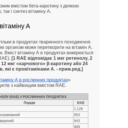
оким вмістом бета-каротину з деякою
 так і синтез вітаміну А.
вітаміну А
ільки в продуктах тваринного походження.
які організм може перетворити на вітамін А,
. Вміст вітаміну А в продуктах вимірюється
RAE).
[1 RAE відповідає 1 мкг ретинолу, 2
, 12 мкг «харчового» β-каротину або 24
, які є провітамінами A. - прим.ред.]
ітаміну А в рослинних продуктах
»
уктів з найвищим вмістом RAE.
НОЛУ (RAE) У РОСЛИННИХ ПРОДУКТАХ
Порція
RAE
1,128
онсервований
953
ідварений
943
909