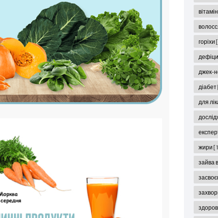
вітамі
волос
горіхи
дефіци
джек-н
діабет
для лі
дослід
експер
жири
[
зайва 
засвоє
захвор
здоров'