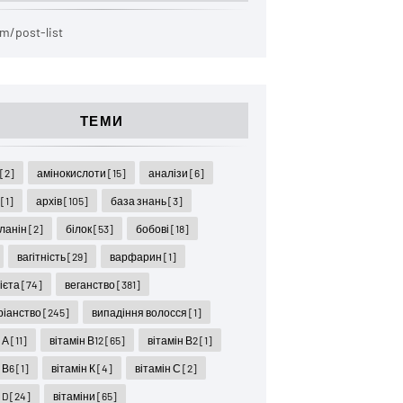
m/post-list
ТЕМИ
ї
[2]
амінокислоти
[15]
аналізи
[6]
я
[1]
архів
[105]
база знань
[3]
ланін
[2]
білок
[53]
бобові
[18]
вагітність
[29]
варфарин
[1]
дієта
[74]
веганство
[381]
ріанство
[245]
випадіння волосся
[1]
н А
[11]
вітамін В12
[65]
вітамін В2
[1]
н В6
[1]
вітамін К
[4]
вітамін С
[2]
 D
[24]
вітаміни
[65]