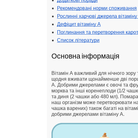
Додаткові поради
Рекомендовані норми споживання
Рослинні харчові джерела вітаміну
Дефіцит вітаміну А
Поглинання та перетворення карот
Список літератури
Основна інформація
Вітамін А важливий для нічного зору т
щодня вживати щонайменше дві порції
А. Добрими джерелами є овочі та фрук
морква та інші коренеплоди (1/2 чашк
та диня (2 чашки або 480 мл). Помара
наш організм може перетворювати на в
чашка варених) також багаті на вітам
добрими джерелами вітаміну А.