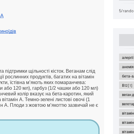
5/rando
 А
иноїдів
алергі
анемі
а підтримки щільності кісток. Веганам слід
бета-а
 рослинних продуктів, багатих на вітамін
ти, їстівна м’якоть яких помаранчева:
В12
[1]
и або 120 мл), гарбуз (1/2 чашки або 120 мл)
нчевий колір вказує на бета-каротин, який
веган 
ітамін А. Темно-зелені листові овочі (1
вегета
ін А. Плоди з жовтою м’якоттю зазвичай не є
вітамі
вітамі
вітамін