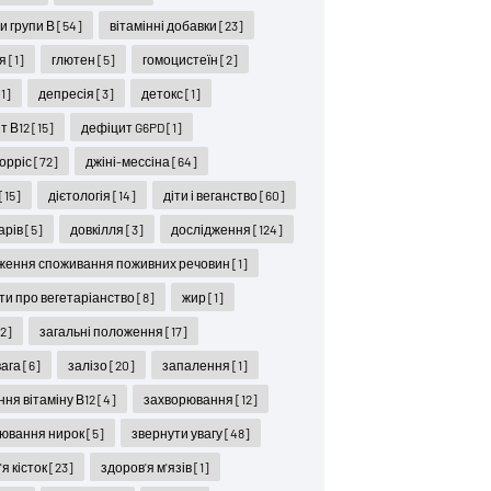
ни групи В
[54]
вітамінні добавки
[23]
ся
[1]
глютен
[5]
гомоцистеїн
[2]
[1]
депресія
[3]
детокс
[1]
т В12
[15]
дефіцит G6PD
[1]
орріс
[72]
джіні-мессіна
[64]
[15]
дієтологія
[14]
діти і веганство
[60]
карів
[5]
довкілля
[3]
дослідження
[124]
ження споживання поживних речовин
[1]
ти про вегетаріанство
[8]
жир
[1]
12]
загальні положення
[17]
вага
[6]
залізо
[20]
запалення
[1]
ння вітаміну В12
[4]
захворювання
[12]
ювання нирок
[5]
звернути увагу
[48]
я кісток
[23]
здоров'я м'язів
[1]