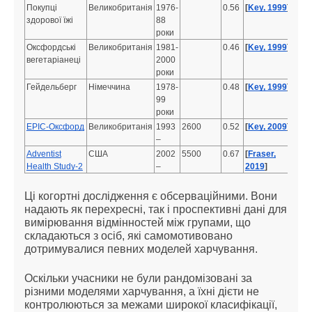
Покупці
Великобританія
1976-
0.56
[
Key, 1999
]
здорової їжі
88
роки
Оксфордські
Великобританія
1981-
0.46
[
Key, 1999
]
вегетаріанеці
2000
роки
Гейдельберг
Німеччина
1978-
0.48
[
Key, 1999
]
99
роки
EPIC-Оксфорд
Великобританія
1993
2600
0.52
[
Key, 2009
]
–
Adventist
США
2002
5500
0.67
[
Fraser,
Health Study-2
–
2019
]
Ці когортні дослідження є обсерваційними. Вони
надають як перехресні, так і проспективні дані для
вимірювання відмінностей між групами, що
складаються з осіб, які самомотивовано
дотримувалися певних моделей харчування.
Оскільки учасники не були рандомізовані за
різними моделями харчування, а їхні дієти не
контролюються за межами широкої класифікації,