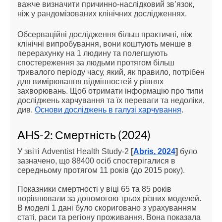
важче визначити причинно-наслідковий зв’язок,
ніж у рандомізованих клінічних дослідженнях.
Обсерваційні дослідження більш практичні, ніж
клінічні випробування, вони коштують менше в
перерахунку на 1 людину та полегшують
спостереження за людьми протягом більш
тривалого періоду часу, який, як правило, потрібен
для вимірювання відмінностей у рівнях
захворювань. Щоб отримати інформацію про типи
досліджень харчування та їх переваги та недоліки,
див.
Основи досліджень в галузі харчування
.
AHS-2: Смертність (2024)
У звіті Adventist Health Study-2 
[
Abris, 2024
]
 було 
зазначено, що 88400 осіб спостерігалися в 
середньому протягом 11 років (до 2015 року).
Показники смертності у віці 65 та 85 років 
порівнювали за допомогою трьох різних моделей. 
В моделі 1 дані було скориговано з урахуванням 
статі, раси та регіону проживання. Вона показала 