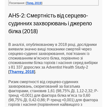
Посилання:
[
Tong, 2019
]
AHS-2: Смертність від серцево-
судинних захворювань і джерело
білка (2018)
В аналізі, опублікованому в 2018 році, дослідники
виявили значно вищі показники смертей через
серцево-судинні захворювання, пов’язаних із
споживанням м’ясного білка, порівняно зі
споживанням білка горіхів і насіння серед вибірки
з 81 337 дорослих за Adventist Health Study-2
[
Tharrey, 2018
]
.
Ризик смертності від серцево-судинних
захворювань, скоригований за багатьма
факторами, становив 1,61 (98,75% ДІ, 1,12-2,32; P-
тренд <0,001) для фактора білка м’яса та 0,60
(98,75% ДІ, 0,42-0,86; P-тренд <0,001) для фактора
горіхів і насіння (порівняння найвищого з