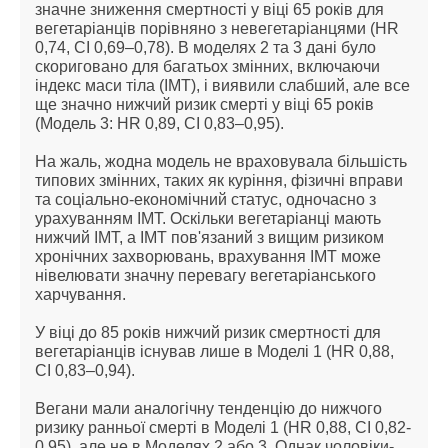
значне зниження смертності у віці 65 років для 
вегетаріанців порівняно з невегетаріанцями (HR 
0,74, CI 0,69–0,78). В моделях 2 та 3 дані було 
скориговано для багатьох змінних, включаючи 
індекс маси тіла (ІМТ), і виявили слабший, але все 
ще значно нижчий ризик смерті у віці 65 років 
(Модель 3: HR 0,89, CI 0,83–0,95).
На жаль, жодна модель не враховувала більшість 
типових змінних, таких як куріння, фізичні вправи 
та соціально-економічний статус, одночасно з 
урахуванням ІМТ. Оскільки вегетаріанці мають 
нижчий ІМТ, а ІМТ пов'язаний з вищим ризиком 
хронічних захворювань, врахування ІМТ може 
нівелювати значну перевагу вегетаріанського 
харчування.
У віці до 85 років нижчий ризик смертності для 
вегетаріанців існував лише в Моделі 1 (HR 0,88, 
CI 0,83–0,94).
Вегани мали аналогічну тенденцію до нижчого 
ризику ранньої смерті в Моделі 1 (HR 0,88, CI 0,82-
0,95), але не в Моделях 2 або 3. Однак чоловіки-