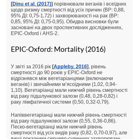
[
Dinu et al. (2017)
]
порівнювали веганів і всеїдних
щодо ризику смертності від усіх причин (ВР: 0,88,
95% ДІ: 0,75-1,72) і захворюваності на рак (ВР:
0,85, 95% ДІ: 0,75-0,95). Обидва висновки були
засновані на двох проспективних дослідженнях,
EPIC-Oxford і AHS-2.
EPIC-Oxford: Mortality (2016)
У звіті за 2016 рік
[
Appleby, 2016
]
, рівень
смертності до 90 років у EPIC-Oxford не
відрізнявся між вегетаріанцями (включаючи
веганів) і звичайними м’ясоїдними (1,02, 0,94-
1,10). Вегетаріанці мали нижчий рівень смертності
від раку підшлункової залози (0,48, 0,28-0,82) і
раку лімфатичної системи (0,50, 0,32-0,79).
Напіввегетаріанці мали нижчий рівень смертності
від раку підшлункової залози (0,55, 0,36-0,86).
Песко-вегетаріанці мали нижчий рівень
смертності від усіх видів раку (0,82, 0,70-0,97), але
вищі показники серцево-судинних захворювань