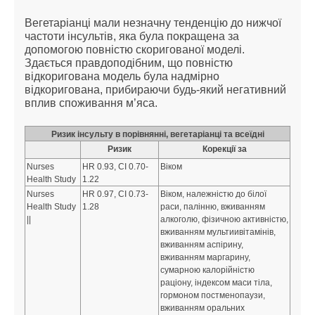
Вегетаріанці мали незначну тенденцію до нижчої
частоти інсультів, яка була покращена за
допомогою повністю скоригованої моделі.
Здається правдоподібним, що повністю
відкоригована модель була надмірно
відкоригована, прибираючи будь-який негативний
вплив споживання м’яса.
Ризик інсульту в порівнянні, вегетаріанці та всеїдні
Ризик
Корекції за
Nurses
HR 0.93, CI 0.70-
Віком
Health Study
1.22
Nurses
HR 0.97, CI 0.73-
Віком, належністю до білої
Health Study
1.28
раси, палінню, вживанням
||
алкоголю, фізичною активністю,
вживанням мультиивітамінів,
вживанням аспірину,
вживанням маргарину,
сумарною калорійністю
раціону, індексом маси тіла,
гормоном постменопаузи,
вживанням оральних