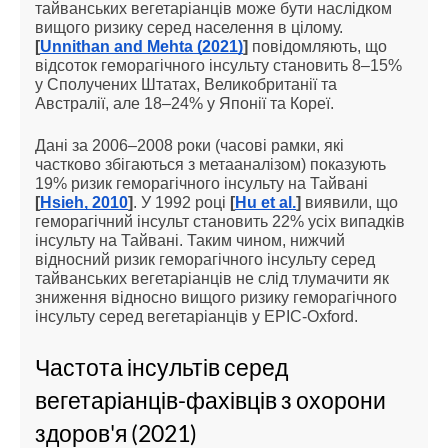
тайванських вегетаріанців може бути наслідком
вищого ризику серед населення в цілому.
[
Unnithan and Mehta (2021)
]
повідомляють, що
відсоток геморагічного інсульту становить 8–15%
у Сполучених Штатах, Великобританії та
Австралії, але 18–24% у Японії та Кореї.
Дані за 2006–2008 роки (часові рамки, які
частково збігаються з метааналізом) показують
19% ризик геморагічного інсульту на Тайвані
[
Hsieh, 2010
]
. У 1992 році
[
Hu et al.
]
виявили, що
геморагічний інсульт становить 22% усіх випадків
інсульту на Тайвані. Таким чином, нижчий
відносний ризик геморагічного інсульту серед
тайванських вегетаріанців не слід тлумачити як
зниження відносно вищого ризику геморагічного
інсульту серед вегетаріанців у EPIC-Oxford.
Частота інсультів серед
вегетаріанців-фахівців з охорони
здоров'я (2021)