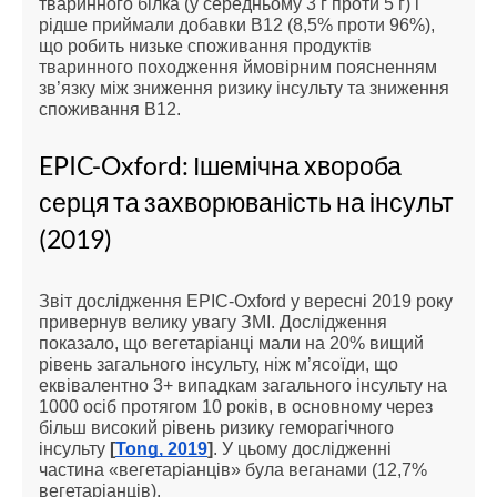
тваринного білка (у середньому 3 г проти 5 г) і
рідше приймали добавки B12 (8,5% проти 96%),
що робить низьке споживання продуктів
тваринного походження ймовірним поясненням
зв’язку між зниження ризику інсульту та зниження
споживання В12.
EPIC-Oxford: Ішемічна хвороба
серця та захворюваність на інсульт
(2019)
Звіт дослідження EPIC-Oxford у вересні 2019 року
привернув велику увагу ЗМІ. Дослідження
показало, що вегетаріанці мали на 20% вищий
рівень загального інсульту, ніж м’ясоїди, що
еквівалентно 3+ випадкам загального інсульту на
1000 осіб протягом 10 років, в основному через
більш високий рівень ризику геморагічного
інсульту
[
Tong, 2019
]
. У цьому дослідженні
частина «вегетаріанців» була веганами (12,7%
вегетаріанців).