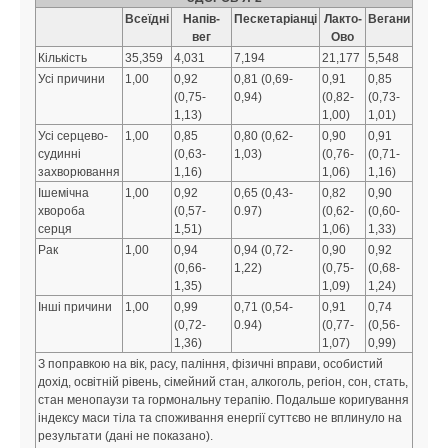
Всеїдні
Напів-
Пескетаріанці
Лакто-
Вегани
вег
Ово
Кількість
35,359
4,031
7,194
21,177
5,548
Усі причини
1,00
0,92
0,81 (0,69-
0,91
0,85
(0,75-
0,94)
(0,82-
(0,73-
1,13)
1,00)
1,01)
Усі серцево-
1,00
0,85
0,80 (0,62-
0,90
0,91
судинні
(0,63-
1,03)
(0,76-
(0,71-
захворювання
1,16)
1,06)
1,16)
Ішемічна
1,00
0,92
0,65 (0,43-
0,82
0,90
хвороба
(0,57-
0.97)
(0,62-
(0,60-
серця
1,51)
1,06)
1,33)
Рак
1,00
0,94
0,94 (0,72-
0,90
0,92
(0,66-
1,22)
(0,75-
(0,68-
1,35)
1,09)
1,24)
Інші причини
1,00
0,99
0,71 (0,54-
0,91
0,74
(0,72-
0.94)
(0,77-
(0,56-
1,36)
1,07)
0,99)
З поправкою на вік, расу, паління, фізичні вправи, особистий
дохід, освітній рівень, сімейний стан, алкоголь, регіон, сон, стать,
Автори
Партнерство
Про сайт
стан менопаузи та гормональну терапію. Подальше коригування
індексу маси тіла та споживання енергії суттєво не вплинуло на
Copyright ©
2017-2026
Веганство та здоров'я
результати (дані не показано).