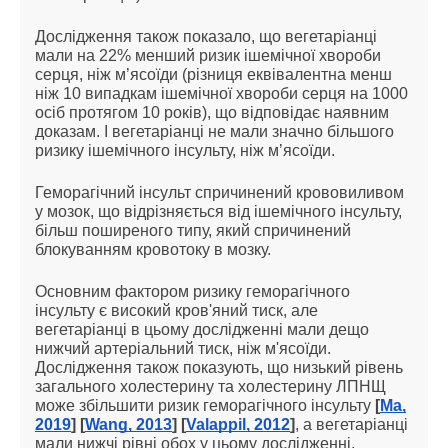
Дослідження також показало, що вегетаріанці
мали на 22% менший ризик ішемічної хвороби
серця, ніж м’ясоїди (різниця еквівалентна менш
ніж 10 випадкам ішемічної хвороби серця на 1000
осіб протягом 10 років), що відповідає наявним
доказам. І вегетаріанці не мали значно більшого
ризику ішемічного інсульту, ніж м’ясоїди.
Геморагічний інсульт спричинений крововиливом
у мозок, що відрізняється від ішемічного інсульту,
більш поширеного типу, який спричинений
блокуванням кровотоку в мозку.
Основним фактором ризику геморагічного
інсульту є високий кров'яний тиск, але
вегетаріанці в цьому дослідженні мали дещо
нижчий артеріальний тиск, ніж м'ясоїди.
Дослідження також показують, що низький рівень
загального холестерину та холестерину ЛПНЩ
може збільшити ризик геморагічного інсульту
[
Ma,
2019
] [
Wang, 2013
] [
Valappil, 2012
]
, а вегетаріанці
мали нижчі рівні обох у цьому дослідженні.