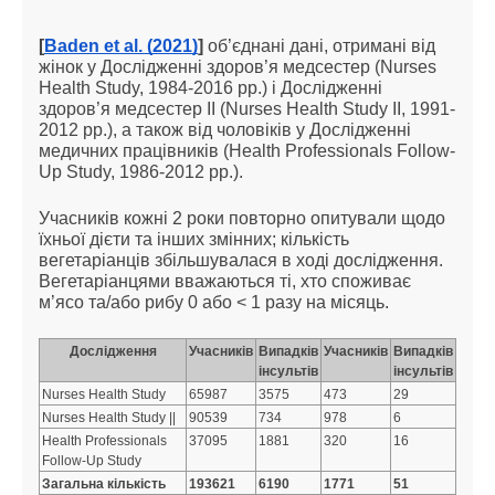
[
Baden et al. (2021)
]
об’єднані дані, отримані від
жінок у Дослідженні здоров’я медсестер (Nurses
Health Study, 1984-2016 рр.) і Дослідженні
здоров’я медсестер II (Nurses Health Study II, 1991-
2012 рр.), а також від чоловіків у Дослідженні
медичних працівників (Health Professionals Follow-
Up Study, 1986-2012 рр.).
Учасників кожні 2 роки повторно опитували щодо
їхньої дієти та інших змінних; кількість
вегетаріанців збільшувалася в ході дослідження.
Вегетаріанцями вважаються ті, хто споживає
м’ясо та/або рибу 0 або < 1 разу на місяць.
Дослідження
Учасників
Випадків
Учасників
Випадків
інсультів
інсультів
Nurses Health Study
65987
3575
473
29
Nurses Health Study ||
90539
734
978
6
Health Professionals
37095
1881
320
16
Follow-Up Study
Загальна кількість
193621
6190
1771
51