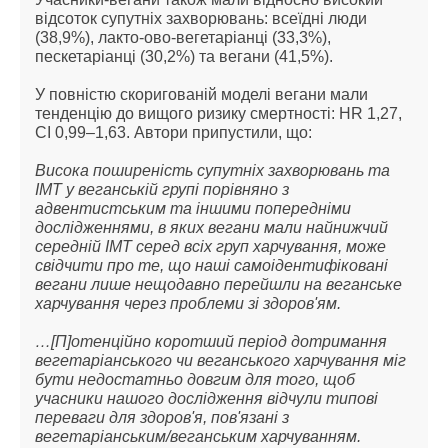
відсоток супутніх захворювань: всеїдні люди 
(38,9%), лакто-ово-вегетаріанці (33,3%), 
пескетаріанці (30,2%) та вегани (41,5%).
У повністю скоригованій моделі вегани мали 
тенденцію до вищого ризику смертності: HR 1,27, 
CI 0,99–1,63. Автори припустили, що:
Висока поширеність супутніх захворювань та 
ІМТ у веганській групі порівняно з 
адвентистським та іншими попередніми 
дослідженнями, в яких вегани мали найнижчий 
середній ІМТ серед всіх груп харчування, може 
свідчити про те, що наші самоідентифіковані 
вегани лише нещодавно перейшли на веганське 
харчування через проблеми зі здоров'ям.
…[П]отенційно коротший період дотримання 
вегетаріанського чи веганського харчування міг 
бути недостатньо довгим для того, щоб 
учасники нашого дослідження відчули типові 
переваги для здоров'я, пов'язані з 
вегетаріанським/веганським харчуванням.