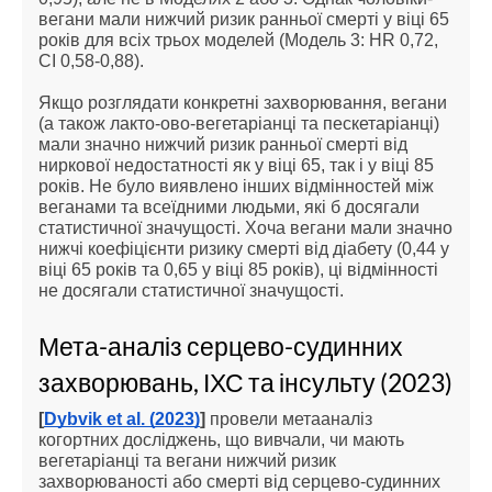
вегани мали нижчий ризик ранньої смерті у віці 65 
років для всіх трьох моделей (Модель 3: HR 0,72, 
CI 0,58-0,88).
Якщо розглядати конкретні захворювання, вегани 
(а також лакто-ово-вегетаріанці та пескетаріанці) 
мали значно нижчий ризик ранньої смерті від 
ниркової недостатності як у віці 65, так і у віці 85 
років. Не було виявлено інших відмінностей між 
веганами та всеїдними людьми, які б досягали 
статистичної значущості. Хоча вегани мали значно 
нижчі коефіцієнти ризику смерті від діабету (0,44 у 
віці 65 років та 0,65 у віці 85 років), ці відмінності 
не досягали статистичної значущості.
Мета-аналіз серцево-судинних 
захворювань, ІХС та інсульту (2023)
[
Dybvik et al. (2023)
]
 провели метааналіз 
когортних досліджень, що вивчали, чи мають 
вегетаріанці та вегани нижчий ризик 
захворюваності або смерті від серцево-судинних 