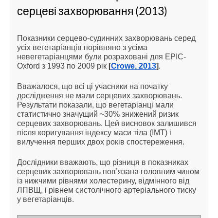
серцеві захворювання (2013)
Показники серцево-судинних захворювань серед
усіх вегетаріанців порівняно з усіма
невегетаріанцями були розраховані для EPIC-
Oxford з 1993 по 2009 рік
[
Crowe, 2013
]
.
Вважалося, що всі ці учасники на початку
дослідження не мали серцевих захворювань.
Результати показали, що вегетаріанці мали
статистично значущий ~30% знижений ризик
серцевих захворювань. Цей висновок залишився
після коригування індексу маси тіла (ІМТ) і
вилучення перших двох років спостереження.
Дослідники вважають, що різниця в показниках
серцевих захворювань пов’язана головним чином
із нижчими рівнями холестерину, відмінного від
ЛПВЩ, і рівнем систолічного артеріального тиску
у вегетаріанців.