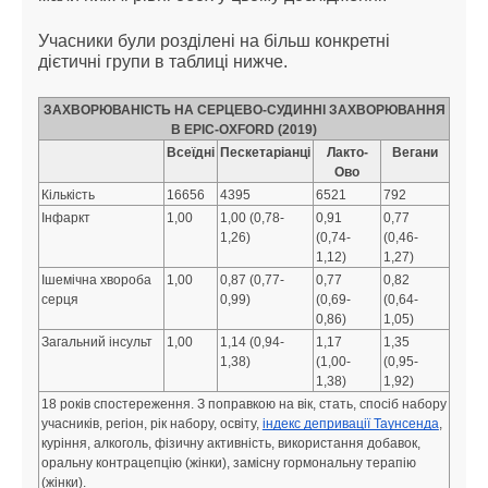
Учасники були розділені на більш конкретні
дієтичні групи в таблиці нижче.
ЗАХВОРЮВАНІСТЬ НА СЕРЦЕВО-СУДИННІ ЗАХВОРЮВАННЯ
В EPIC-OXFORD (2019)
Всеїдні
Пескетаріанці
Лакто-
Вегани
Ово
Кількість
16656
4395
6521
792
Інфаркт
1,00
1,00 (0,78-
0,91
0,77
1,26)
(0,74-
(0,46-
1,12)
1,27)
Ішемічна хвороба
1,00
0,87 (0,77-
0,77
0,82
серця
0,99)
(0,69-
(0,64-
0,86)
1,05)
Загальний інсульт
1,00
1,14 (0,94-
1,17
1,35
1,38)
(1,00-
(0,95-
1,38)
1,92)
18 років спостереження. З поправкою на вік, стать, спосіб набору
учасників, регіон, рік набору, освіту,
індекс депривації Таунсенда
,
куріння, алкоголь, фізичну активність, використання добавок,
оральну контрацепцію (жінки), замісну гормональну терапію
(жінки).