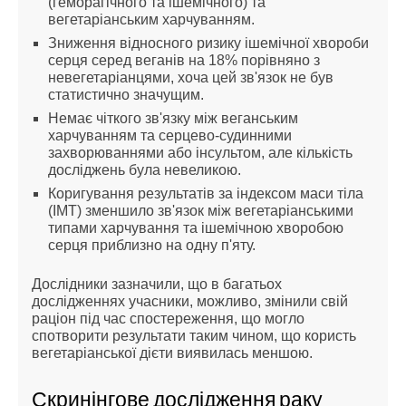
(геморагічного та ішемічного) та 
вегетаріанським харчуванням.
Зниження відносного ризику ішемічної хвороби 
серця серед веганів на 18% порівняно з 
невегетаріанцями, хоча цей зв'язок не був 
статистично значущим.
Немає чіткого зв'язку між веганським 
харчуванням та серцево-судинними 
захворюваннями або інсультом, але кількість 
досліджень була невеликою.
Коригування результатів за індексом маси тіла 
(ІМТ) зменшило зв'язок між вегетаріанськими 
типами харчування та ішемічною хворобою 
серця приблизно на одну п'яту.
Дослідники зазначили, що в багатьох 
дослідженнях учасники, можливо, змінили свій 
раціон під час спостереження, що могло 
спотворити результати таким чином, що користь 
вегетаріанської дієти виявилась меншою.
Скринінгове дослідження раку 