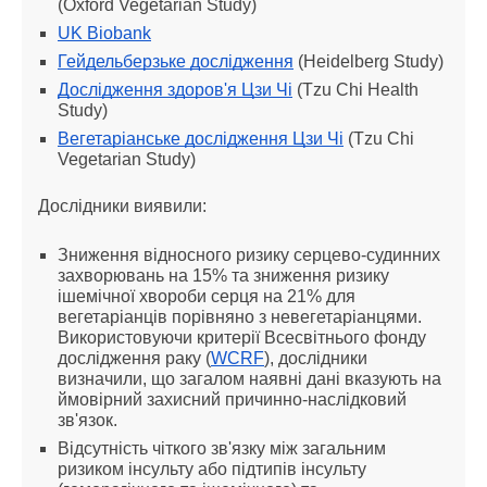
(Oxford Vegetarian Study)
UK Biobank
Гейдельберзьке дослідження
 (Heidelberg Study)
Дослідження здоров'я Цзи Чі
 (Tzu Chi Health 
Study)
Вегетаріанське дослідження Цзи Чі
 (Tzu Chi 
Vegetarian Study)
Дослідники виявили:
Зниження відносного ризику серцево-судинних 
захворювань на 15% та зниження ризику 
ішемічної хвороби серця на 21% для 
вегетаріанців порівняно з невегетаріанцями. 
Використовуючи критерії Всесвітнього фонду 
дослідження раку (
WCRF
), дослідники 
визначили, що загалом наявні дані вказують на 
ймовірний захисний причинно-наслідковий 
зв'язок.
Відсутність чіткого зв'язку між загальним 
ризиком інсульту або підтипів інсульту 