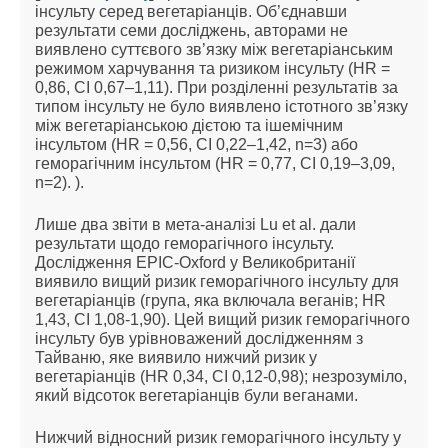
інсульту серед вегетаріанців. Об’єднавши
результати семи досліджень, авторами не
виявлено суттєвого зв’язку між вегетаріанським
режимом харчування та ризиком інсульту (HR =
0,86, CI 0,67–1,11). При розділенні результатів за
типом інсульту не було виявлено істотного зв’язку
між вегетаріанською дієтою та ішемічним
інсультом (HR = 0,56, CI 0,22–1,42, n=3) або
геморагічним інсультом (HR = 0,77, CI 0,19–3,09,
n=2). ).
Лише два звіти в мета-аналізі Lu et al. дали
результати щодо геморагічного інсульту.
Дослідження EPIC-Oxford у Великобританії
виявило вищий ризик геморагічного інсульту для
вегетаріанців (група, яка включала веганів; HR
1,43, CI 1,08-1,90). Цей вищий ризик геморагічного
інсульту був урівноважений дослідженням з
Тайваню, яке виявило нижчий ризик у
вегетаріанців (HR 0,34, CI 0,12-0,98); незрозуміло,
який відсоток вегетаріанців були веганами.
Нижчий відносний ризик геморагічного інсульту у