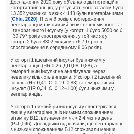
Дослідження 2020 року об’єднало дві потенційні
когорти тайваньців, у результаті чого загалом було
13 352 учасники, з яких 4 143 були вегетаріанцями
[
Chiu, 2020
]
. Після 8 років спостереження
вегетаріанці мали нижчий ризик як ішемічного, так
і геморагічного інсульту (у когорті 1 було 5050 осіб
і 30 797 років спостереження, у той час як у
когорті 2 було 8302 людини і 76 797 років
спостереження в середньому 8,06 років).
У когорті 1 ішемічний інсульт був нижчим у
вегетаріанців (HR 0,26, ДІ 0,08–0,88), а
геморагічний інсульт не аналізували через
невелику кількість випадків. У когорті 2 ішемічний
інсульт (HR 0,41, CI 0,19–0,88) та геморагічний
інсульт (HR 0,34, CI 0,12–1,00) були нижчими у
вегетаріанців.
У когорті 1 нижчий ризик інсульту спостерігався
лише у вегетаріанців із низьким споживанням
вітаміну B12, визначеним як < 2,4 мкг на день
(P=0,046). Дослідники відзначили, що вегетаріанці
з низьким споживанням B12 споживали менше