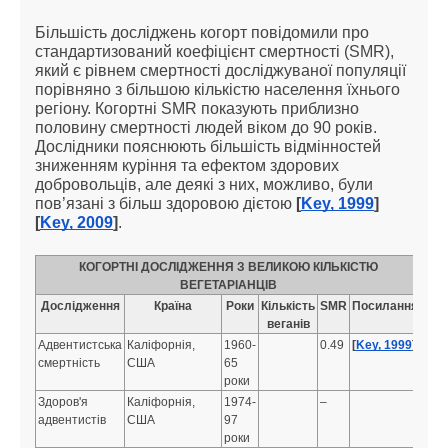
Більшість досліджень когорт повідомили про
стандартизований коефіцієнт смертності (SMR),
який є рівнем смертності досліджуваної популяції
порівняно з більшою кількістю населення їхнього
регіону. Когортні SMR показують приблизно
половину смертності людей віком до 90 років.
Дослідники пояснюють більшість відмінностей
зниженням куріння та ефектом здорових
добровольців, але деякі з них, можливо, були
пов’язані з більш здоровою дієтою
[
Key, 1999
]
[
Key, 2009
]
.
КОГОРТНІ ДОСЛІДЖЕННЯ З ВЕЛИКОЮ КІЛЬКІСТЮ
ВЕГЕТАРІАНЦІВ
Дослідження
Країна
Роки
Кількість
SMR
Посилання
веганів
Адвентистська
Каліфорнія,
1960-
0.49
[
Key, 1999
]
смертність
США
65
роки
Здоров'я
Каліфорнія,
1974-
–
адвентистів
США
97
роки