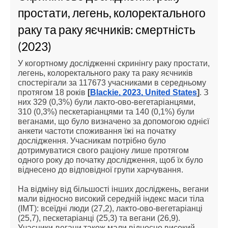
простати, легень, колоректального 
раку та раку яєчників: смертність 
(2023)
У когортному дослідженні скринінгу раку простати, 
легень, колоректального раку та раку яєчників 
спостерігали за 117673 учасниками в середньому 
протягом 18 років 
[
Blackie, 2023, United States
]
. З 
них 329 (0,3%) були лакто-ово-вегетаріанцями, 
310 (0,3%) пескетаріанцями та 140 (0,1%) були 
веганами, що було визначено за допомогою однієї 
анкети частоти споживання їжі на початку 
дослідження. Учасникам потрібно було 
дотримуватися свого раціону лише протягом 
одного року до початку дослідження, щоб їх було 
віднесено до відповідної групи харчування.
На відміну від більшості інших досліджень, вегани 
мали відносно високий середній індекс маси тіла 
(ІМТ): всеїдні люди (27,2), лакто-ово-вегетаріанці 
(25,7), пескетаріанці (25,3) та вегани (26,9). 
Учасники-вегани також мали відносно високий 