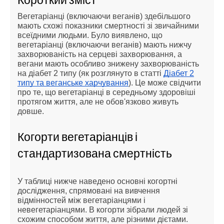
Вегетаріанці (включаючи веганів) здебільшого
мають схожі показники смертності зі звичайними
всеїдними людьми. Було виявлено, що
вегетаріанці (включаючи веганів) мають нижчу
захворюваність на серцеві захворювання, а
вегани мають особливо знижену захворюваність
на діабет 2 типу (як розглянуто в статті
Діабет 2
типу та веганське харчування
). Це може свідчити
про те, що вегетаріанці в середньому здоровіші
протягом життя, але не обов'язково живуть
довше.
Когорти вегетаріанців і
стандартизована смертність
У таблиці нижче наведено основні когортні
дослідження, спрямовані на вивчення
відмінностей між вегетаріанцями і
невегетаріанцями. В когорти зібрали людей зі
схожим способом життя, але різними дієтами.