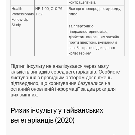
контрацептивів.
Health
HR 1.00, CI 0.76-
Все що в попередньому рядку,
Professionals
1.32
плюс:
Follow-Up
Study
за гіпертонією,
гіперхолестеринемією,
діабетом, вживанням засобів
проти гіпертонії, вживанням
засобів проти підвищеного
холестерину.
Підтип інсульту не аналізувався через малу
кількість випадків серед вегетаріанців. Особисте
листування з провідним автором досліджень
підтвердило, що коригування базувалися на
останній оновленій інформації за два роки для
цих змінних.
Ризик інсульту у тайванських
вегетаріанців (2020)