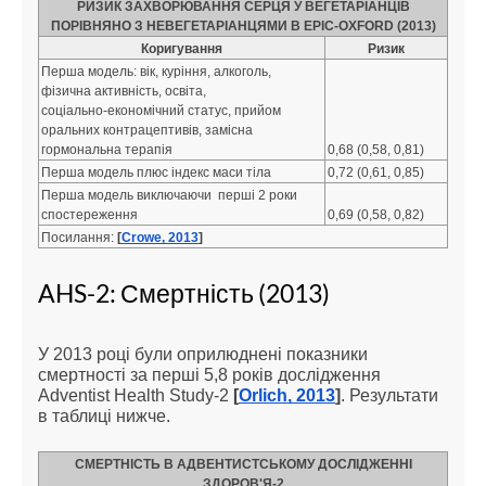
РИЗИК ЗАХВОРЮВАННЯ СЕРЦЯ У ВЕГЕТАРІАНЦІВ
ПОРІВНЯНО З НЕВЕГЕТАРІАНЦЯМИ В EPIC-OXFORD (2013)
Коригування
Ризик
Перша модель: вік, куріння, алкоголь,
фізична активність, освіта,
соціально-економічний статус, прийом
оральних контрацептивів, замісна
гормональна терапія
0,68 (0,58, 0,81)
Перша модель плюс індекс маси тіла
0,72 (0,61, 0,85)
Перша модель виключаючи перші 2 роки
спостереження
0,69 (0,58, 0,82)
Посилання:
[
Crowe, 2013
]
AHS-2: Смертність (2013)
У 2013 році були оприлюднені показники
смертності за перші 5,8 років дослідження
Adventist Health Study-2
[
Orlich, 2013
]
. Результати
в таблиці нижче.
СМЕРТНІСТЬ В АДВЕНТИСТСЬКОМУ ДОСЛІДЖЕННІ
ЗДОРОВ'Я-2