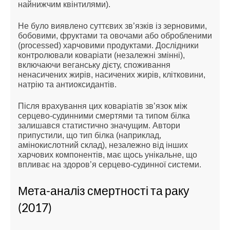
найнижчим квінтилями).
Не було виявлено суттєвих зв’язків із зерновими,
бобовими, фруктами та овочами або обробленими
(processed) харчовими продуктами. Дослідники
контролювали коваріати (незалежні змінні),
включаючи веганську дієту, споживання
ненасичених жирів, насичених жирів, клітковини,
натрію та антиоксидантів.
Після врахування цих коваріатів зв’язок між
серцево-судинними смертями та типом білка
залишався статистично значущим. Автори
припустили, що тип білка (наприклад,
амінокислотний склад), незалежно від інших
харчових компонентів, має щось унікальне, що
впливає на здоров’я серцево-судинної системи.
Мета-аналіз смертності та раку
(2017)