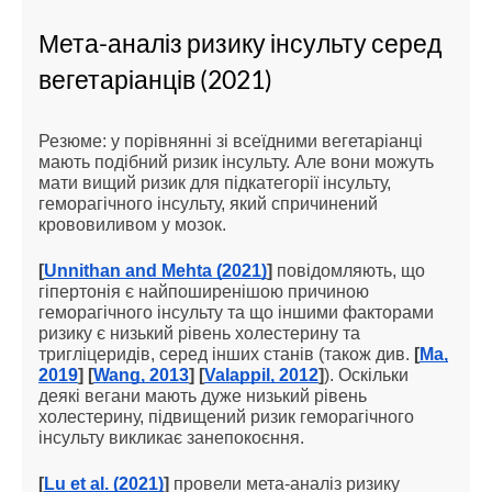
Мета-аналіз ризику інсульту серед
вегетаріанців (2021)
Резюме: у порівнянні зі всеїдними вегетаріанці
мають подібний ризик інсульту. Але вони можуть
мати вищий ризик для підкатегорії інсульту,
геморагічного інсульту, який спричинений
крововиливом у мозок.
[
Unnithan and Mehta (2021)
]
повідомляють, що
гіпертонія є найпоширенішою причиною
геморагічного інсульту та що іншими факторами
ризику є низький рівень холестерину та
тригліцеридів, серед інших станів (також див.
[
Ma,
2019
] [
Wang, 2013
] [
Valappil, 2012
]
). Оскільки
деякі вегани мають дуже низький рівень
холестерину, підвищений ризик геморагічного
інсульту викликає занепокоєння.
[
Lu et al. (2021)
]
провели мета-аналіз ризику