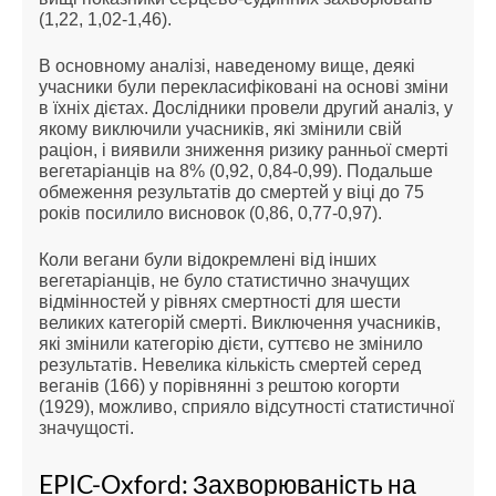
(1,22, 1,02-1,46).
В основному аналізі, наведеному вище, деякі
учасники були перекласифіковані на основі зміни
в їхніх дієтах. Дослідники провели другий аналіз, у
якому виключили учасників, які змінили свій
раціон, і виявили зниження ризику ранньої смерті
вегетаріанців на 8% (0,92, 0,84-0,99). Подальше
обмеження результатів до смертей у віці до 75
років посилило висновок (0,86, 0,77-0,97).
Коли вегани були відокремлені від інших
вегетаріанців, не було статистично значущих
відмінностей у рівнях смертності для шести
великих категорій смерті. Виключення учасників,
які змінили категорію дієти, суттєво не змінило
результатів. Невелика кількість смертей серед
веганів (166) у порівнянні з рештою когорти
(1929), можливо, сприяло відсутності статистичної
значущості.
EPIC-Oxford: Захворюваність на