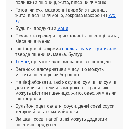
палички) з пшениці, жита, вівса чи ячменю
Готові чи сухі макаронні вироби з пшениці, 
жита, вівса чи ячменю, зокрема макарони і 
кус-
кус
Будь-які продукти з 
маци
Печиво та крекери, приготовані з пшениці, жита, 
вівса чи ячменю
Інші зернові, зокрема 
спельта
, 
камут
, 
тритикале
, 
тверда пшениця, манка, булгур
Темпе
, що може бути змішаний із пшеницею
Веганські альтернативи м’ясу, що можуть 
містити пшеницю чи борошно
Напівфабрикати, такі як супові суміші чи суміші 
для випічки, снеки й заморожені страви, які 
можуть містити пшеницю, жито, овес, ячмінь чи 
інші зернові
Бульйон, оцет, салатні соуси, деякі соєві соуси, 
кетчупи й веганські майонези
Змішані соєві напої, в які можуть додавати 
пшеничні продукти