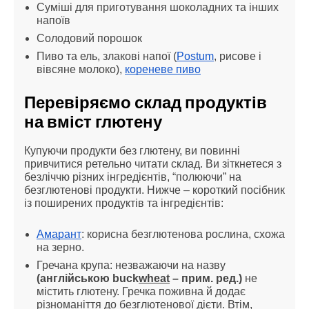
Суміші для приготування шоколадних та інших 
напоїв
Солодовий порошок
Пиво та ель, злакові напої (
Postum
, рисове і 
вівсяне молоко), 
кореневе пиво
Перевіряємо склад продуктів 
на вміст глютену
Купуючи продукти без глютену, ви повинні 
привчитися ретельно читати склад. Ви зіткнетеся з 
безліччю різних інгредієнтів, “полюючи” на 
безглютенові продукти. Нижче – короткий посібник 
із поширених продуктів та інгредієнтів:
Амарант
: корисна безглютенова рослина, схожа 
на зерно.
Гречана крупа: незважаючи на назву 
(англійською buck
wheat
 – прим. ред.)
 не 
містить глютену. Гречка поживна й додає 
різноманіття до безглютенової дієти. Втім, 