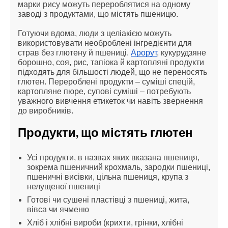
марки рису можуть перероблятися на одному 
заводі з продуктами, що містять пшеницю.
Готуючи вдома, люди з целіакією можуть 
використовувати необроблені інгредієнти для 
страв без глютену й пшениці. 
Арорут
, кукурудзяне 
борошно, соя, рис, тапіока й картопляні продукти 
підходять для більшості людей, що не переносять 
глютен. Перероблені продукти – суміші спецій, 
картопляне пюре, супові суміші – потребують 
уважного вивчення етикеток чи навіть звернення 
до виробників.
Продукти, що містять глютен
Усі продукти, в назвах яких вказана пшениця, 
зокрема пшеничний крохмаль, зародки пшениці, 
пшеничні висівки, цільна пшениця, крупа з 
нелущеної пшениці
Готові чи сушені пластівці з пшениці, жита, 
вівса чи ячменю
Хліб і хлібні вироби (крихти, грінки, хлібні 