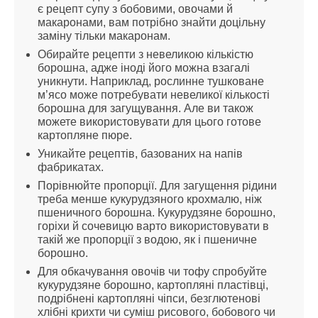
є рецепт супу з бобовими, овочами й 
макаронами, вам потрібно знайти доцільну 
заміну тільки макаронам.
Обирайте рецепти з невеликою кількістю 
борошна, адже іноді його можна взагалі 
уникнути. Наприклад, рослинне тушковане 
м’ясо може потребувати невеликої кількості 
борошна для загущування. Але ви також 
можете використовувати для цього готове 
картопляне пюре.
Уникайте рецептів, базованих на напів 
фабрикатах.
Порівнюйте пропорції. Для загущення рідини 
треба менше кукурудзяного крохмалю, ніж 
пшеничного борошна. Кукурудзяне борошно, 
горіхи й сочевицю варто використовувати в 
такій же пропорції з водою, як і пшеничне 
борошно.
Для обкачування овочів чи тофу спробуйте 
кукурудзяне борошно, картопляні пластівці, 
подрібнені картопляні чіпси, безглютенові 
хлібні крихти чи суміш рисового, бобового чи 