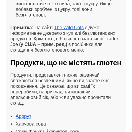
виготовлятися як із пива, так і з цукру. Якщо 
добавки зроблені з цукру, тоді вони 
безглютенові.
Примітка:
 На сайті 
The Wild Oats
 є дуже 
інформативне джерело з купівлі безглютенових 
продуктів. Крім того, в більшості магазинів Trader 
Joe
 (у США – прим. ред.) 
є посібники для 
складання безглютенового меню.
Продукти, що не містять глютен
Продукти, представлені нижче, зазвичай 
вважаються безпечними, якщо ви знаєте їхнє 
походження. Це означає, що ви самі їх 
переробили, наприклад, витискаючи 
апельсиновий сік, або ж ви уважно прочитали 
склад.
Арорут
Харчова сода
Свіжі фрукти й фруктові соки