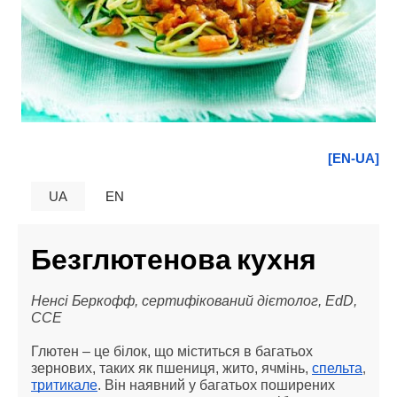
[EN-UA]
UA
EN
Безглютенова кухня
Ненсі Беркофф, сертифікований дієтолог, EdD, 
CCE
Глютен – це білок, що міститься в багатьох 
зернових, таких як пшениця, жито, ячмінь, 
спельта
, 
тритикале
. Він наявний у багатьох поширених 