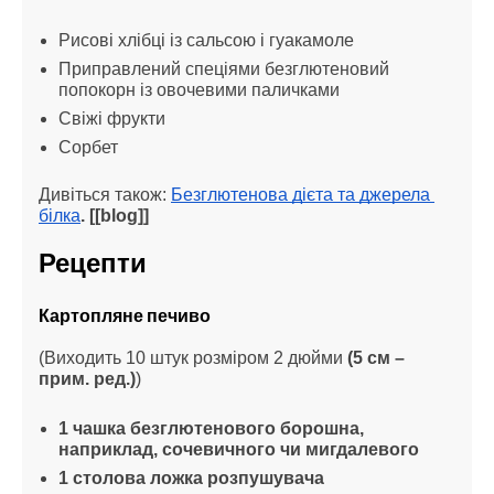
Рисові хлібці із сальсою і гуакамоле
Приправлений спеціями безглютеновий 
попокорн із овочевими паличками
Свіжі фрукти
Сорбет
Дивіться також: 
Безглютенова дієта та джерела 
білка
. [[blog]]
Рецепти
Картопляне печиво
(Виходить 10 штук розміром 2 дюйми
 (5 см – 
прим. ред.)
)
1 чашка безглютенового борошна, 
наприклад, сочевичного чи мигдалевого
1 столова ложка розпушувача