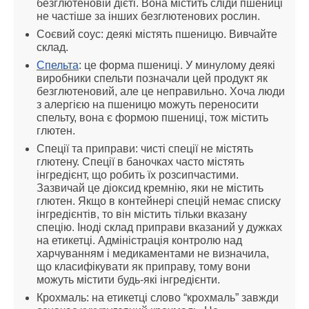
безглютеновій дієті. Вона містить сліди пшениці 
не частіше за інших безглютенових рослин.
Соєвий соус: деякі містять пшеницю. Вивчайте 
склад.
Спельта
: це форма пшениці. У минулому деякі 
виробники спельти позначали цей продукт як 
безглютеновий, але це неправильно. Хоча люди 
з алергією на пшеницю можуть переносити 
спельту, вона є формою пшениці, тож містить 
глютен.
Спеції та приправи: чисті спеції не містять 
глютену. Спеції в баночках часто містять 
інгредієнт, що робить їх розсипчастими. 
Зазвичай це діоксид кремнію, яки не містить 
глютен. Якщо в контейнері спецій немає списку 
інгредієнтів, то він містить тільки вказану 
спецію. Іноді склад приправи вказаний у дужках 
на етикетці. Адміністрація контролю над 
харчуванням і медикаментами не визначила, 
що класифікувати як приправу, тому вони 
можуть містити будь-які інгредієнти.
Крохмаль: на етикетці слово “крохмаль” завжди 