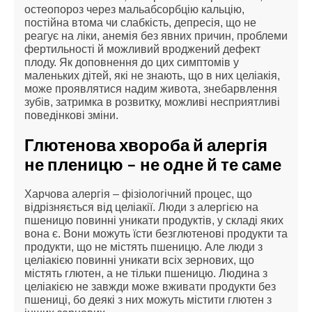
остеопороз через мальабсорбцію кальцію, 
постійна втома чи слабкість, депресія, що не 
реагує на ліки, анемія без явних причин, проблеми 
фертильності й можливий вроджений дефект 
плоду. Як доповнення до цих симптомів у 
маленьких дітей, які не знають, що в них целіакія, 
може проявлятися надим живота, знебарвлення 
зубів, затримка в розвитку, можливі несприятливі 
поведінкові зміни.
Глютенова хвороба й алергія 
не пленицю – не одне й те саме
Харчова алергія – фізіологічний процес, що 
відрізняється від целіакії. Люди з алергією на 
пшеницю повинні уникати продуктів, у складі яких 
вона є. Вони можуть їсти безглютенові продукти та 
продукти, що не містять пшеницю. Але люди з 
целіакією повинні уникати всіх зернових, що 
містять глютен, а не тільки пшеницю. Людина з 
целіакією не завжди може вживати продукти без 
пшениці, бо деякі з них можуть містити глютен з 