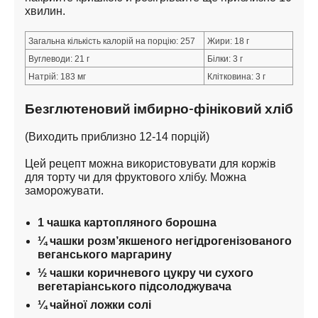
хвилин.
Загальна кількість калорій на порцію: 257
Жири: 18 г
Вуглеводи: 21 г
Білки: 3 г
Натрій: 183 мг
Клітковина: 3 г
Безглютеновий імбирно-фініковий хліб
(Виходить приблизно 12-14 порцій)
Цей рецепт можна використовувати для коржів 
для торту чи для фруктового хлібу. Можна 
заморожувати.
1 чашка картопляного борошна
¼ чашки розм’якшеного негідрогенізованого 
веганського маргарину
½ чашки коричневого цукру чи сухого 
вегетаріанського підсолоджувача
¼ чайної ложки солі