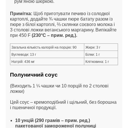
рум’яною шкіркою.
Примітка:
 Щоб приготувати печиво із солодкої 
картоплі, додайте ¾ чашки пюре батату разом із 
пюре з білої картоплі, ⅔ склянки соєвого молока і 
3 столові ложки веганського маргарину. Випікайте 
при 450 F 
(230°C – прим. ред.).
Загальна кількість калорій на порцію: 90
Жири: 3 г
Вуглеводи: 13 г
Білки: 1 г
Натрій: 436 мг
Клітковина: 1 г
Полуничний соус
(Виходить 1 ¼ чашки чи 10 порцій по 2 столові 
ложки)
Цей соус – кремоподібний і щільний, без борошна 
і пшеничної продукції.
10 унцій (290 грамів – прим. ред.) 
пакетованої замороженої полуниці