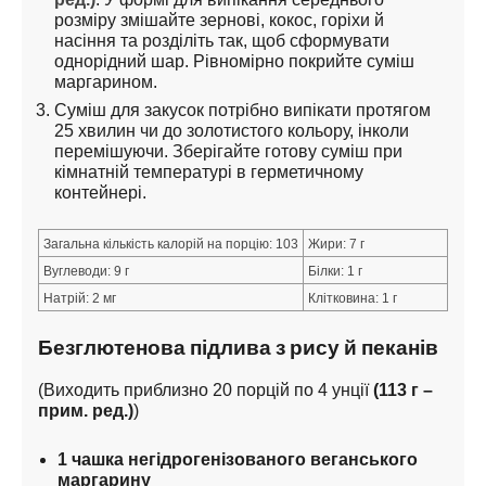
розміру змішайте зернові, кокос, горіхи й 
насіння та розділіть так, щоб сформувати 
однорідний шар. Рівномірно покрийте суміш 
маргарином.
Суміш для закусок потрібно випікати протягом 
25 хвилин чи до золотистого кольору, інколи 
перемішуючи. Зберігайте готову суміш при 
кімнатній температурі в герметичному 
контейнері.
Загальна кількість калорій на порцію: 103
Жири: 7 г
Вуглеводи: 9 г
Білки: 1 г
Натрій: 2 мг
Клітковина: 1 г
Безглютенова підлива з рису й пеканів
(Виходить приблизно 20 порцій по 4 унції 
(113 г – 
прим. ред.)
)
1 чашка негідрогенізованого веганського 
маргарину