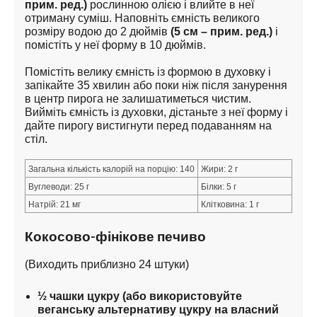
прим. ред.)
 рослинною олією і влийте в неї 
отриману суміш. Наповніть ємність великого 
розміру водою до 2 дюймів 
(5 см – прим. ред.)
 і 
помістіть у неї форму в 10 дюймів.
Помістіть велику ємність із формою в духовку і 
запікайте 35 хвилин або поки ніж після занурення 
в центр пирога не залишатиметься чистим. 
Вийміть ємність із духовки, дістаньте з неї форму і 
дайте пирогу вистигнути перед подаванням на 
стіл.
Загальна кількість калорій на порцію: 140
Жири: 2 г
Вуглеводи: 25 г
Білки: 5 г
Натрій: 21 мг
Клітковина: 1 г
Кокосово-фінікове печиво
(Виходить приблизно 24 штуки)
½ чашки цукру (або використовуйте 
веганську альтернативу цукру на власний 