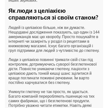
інших зернових.
Як люди з целіакією 
справляються зі своїм станом?
Людей із целіакією більше, ніж ви думаєте. 
Нещодавні дослідження показують, що один із 144 
американців має цю хворобу. Просто пошукайте в 
інтернеті чи зазирніть у розділ із рецептами в 
книжковому магазині. Існує багато організацій і 
груп підтримки для людей з чутливістю до глютену.
Люди з целіакією повинні тримати свій стан під 
контролем, дотримуючись суворої безглютенової 
дієти. Повністю уникаючи глютену, пацієнти з 
целіакією дають тонкій кишці шанс зцілитися й 
краще поглинати поживні речовини. Їм варто 
постійно харчуватися без глютену.
Уникнути глютену не так просто, як здається. 
Багато компаній переробляють пшеницю на тих 
самих фабриках, що і безглютенові продукти. 
Потрібно уважно читати етикетки. Навіть деякі 