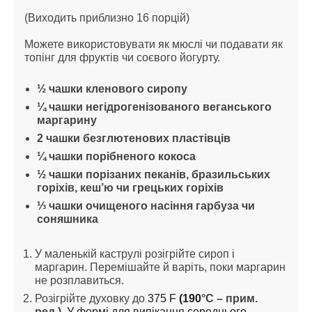
(Виходить приблизно 16 порцій)
Можете використовувати як мюслі чи подавати як 
топінг для фруктів чи соєвого йогурту.
½ чашки кленового сиропу
¼ чашки негідрогенізованого веганського 
маргарину
2 чашки безглютенових пластівців
¼ чашки порібненого кокоса
½ чашки порізаних пеканів, бразильських 
горіхів, кеш’ю чи грецьких горіхів
⅓ чашки очищеного насіння гарбуза чи 
соняшника
У маленькій каструлі розігрійте сироп і 
маргарин. Перемішайте й варіть, поки маргарин 
не розплавиться.
Розігрійте духовку до 
375 F 
(190
°C – прим. 
ред.)
. У формі для випікання середнього 