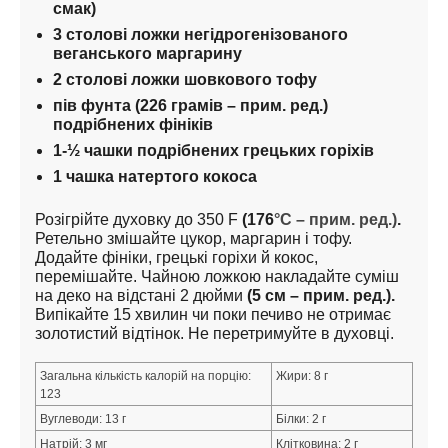
смак)
3 столові ложки негідрогенізованого 
веганського маргарину
2 столові ложки шовкового тофу
пів фунта (226 грамів – прим. ред.) 
подрібнених фініків
1-½ чашки подрібнених грецьких горіхів
1 чашка натертого кокоса
Розігрійте духовку до 350 F 
(176
°C – прим. ред.)
.
Ретельно змішайте цукор, маргарин і тофу. 
Додайте фініки, грецькі горіхи й кокос, 
перемішайте. Чайною ложкою накладайте суміш 
на деко на відстані 2 дюйми 
(5 см – прим. ред.).
Випікайте 15 хвилин чи поки печиво не отримає 
золотистий відтінок. Не перетримуйте в духовці.
Загальна кількість калорій на порцію: 
Жири: 8 г
Автори
Партнерство
Про сайт
123
Вуглеводи: 13 г
Білки: 2 г
Copyright ©
2017-2026
Веганство та здоров'я
Натрій: 3 мг
Клітковина: 2 г