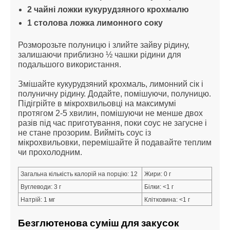
2 чайні ложки кукурудзяного крохмалю
1 столова ложка лимонного соку
Розморозьте полуницю і злийте зайву рідину, 
залишаючи приблизно ½ чашки рідини для 
подальшого використання.
Змішайте кукурудзяний крохмаль, лимонний сік і 
полуничну рідину. Додайте, помішуючи, полуницю. 
Підігрійте в мікрохвильовці на максимумі 
протягом 2-5 хвилин, помішуючи не менше двох 
разів під час приготування, поки соус не загусне і 
не стане прозорим. Вийміть соус із 
мікрохвильовки, перемішайте й подавайте теплим 
чи прохолодним.
Загальна кількість калорій на порцію: 12
Жири: 0 г
Вуглеводи: 3 г
Білки: <1 г
Натрій: 1 мг
Клітковина: <1 г
Безглютенова суміш для закусок