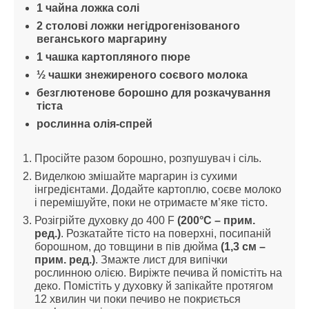
1 чайна ложка солі
2 столові ложки негідрогенізованого 
веганського маргарину
1 чашка картопляного пюре
½ чашки знежиреного соєвого молока
безглютенове борошно для розкачування 
тіста
рослинна олія-спрей
Просійте разом борошно, розпушувач і сіль.
Виделкою змішайте маргарин із сухими 
інгредієнтами. Додайте картоплю, соєве молоко 
і перемішуйте, поки не отримаєте м’яке тісто.
Розігрійте духовку до 400 F
 (200°C – прим. 
ред.)
. Розкатайте тісто на поверхні, посипаній 
борошном, до товщини в пів дюйма 
(1,3 см – 
прим. ред.)
. Змажте лист для випічки 
рослинною олією. Виріжте печива й помістіть на 
деко. Помістіть у духовку й запікайте протягом 
12 хвилин чи поки печиво не покриється 