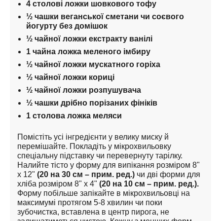
4 столові ложки шовкового тофу
½ чашки веганської сметани чи соєвого 
йогурту без домішок
½ чайної ложки екстракту ванілі
1 чайна ложка меленого імбиру
½ чайної ложки мускатного горіха
½ чайної ложки кориці
½ чайної ложки розпушувача
½ чашки дрібно порізаних фініків
1 столова ложка меляси
Помістіть усі інгредієнти у велику миску й 
перемішайте. Покладіть у мікрохвильовку 
спеціальну підставку чи перевернуту тарілку. 
Налийте тісто у форму для випікання розміром 8" 
x 12" 
(20 на 30 см – прим. ред.)
 чи дві форми для 
хліба розміром 8" x 4" 
(20 на 10 см – прим. ред.).
Форму побільше запікайте в мікрохвильовці на 
максимумі протягом 5-8 хвилин чи поки 
зубочистка, вставлена в центр пирога, не 