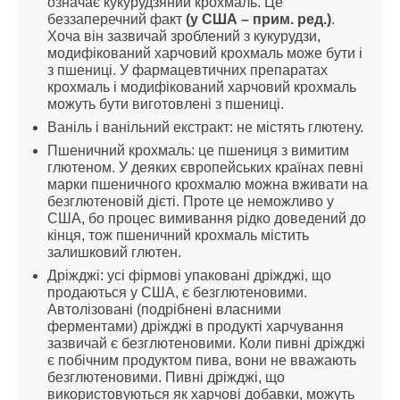
означає кукурудзяний крохмаль. Це 
беззаперечний факт 
(у США – прим. ред.)
. 
Хоча він зазвичай зроблений з кукурудзи, 
модифікований харчовий крохмаль може бути і 
з пшениці. У фармацевтичних препаратах 
крохмаль і модифікований харчовий крохмаль 
можуть бути виготовлені з пшениці.
Ваніль і ванільний екстракт: не містять глютену.
Пшеничний крохмаль: це пшениця з вимитим 
глютеном. У деяких європейських країнах певні 
марки пшеничного крохмалю можна вживати на 
безглютеновій дієті. Проте це неможливо у 
США, бо процес вимивання рідко доведений до 
кінця, тож пшеничний крохмаль містить 
залишковий глютен.
Дріжджі: усі фірмові упаковані дріжджі, що 
продаються у США, є безглютеновими. 
Автолізовані (подрібнені власними 
ферментами) дріжджі в продукті харчування 
зазвичай є безглютеновими. Коли пивні дріжджі 
є побічним продуктом пива, вони не вважають 
безглютеновими. Пивні дріжджі, що 
використовуються як харчові добавки, можуть 