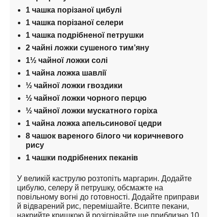
1 чашка порізаної цибулі
1 чашка порізаної селери
1 чашка подрібненої петрушки
2 чайні ложки сушеного тим’яну
1½ чайної ложки солі
1 чайна ложка шавлії
½ чайної ложки гвоздики
½ чайної ложки чорного перцю
½ чайної ложки мускатного горіха
1 чайна ложка апельсинової цедри
8 чашок вареного білого чи коричневого 
рису
1 чашки подрібнених пеканів
У великій каструлю розтопіть маргарин. Додайте 
цибулю, селеру й петрушку, обсмажте на 
повільному вогні до готовності. Додайте приправи 
й відварений рис, перемішайте. Всипте пекани, 
накрийте кришкою й розігрівайте ще приблизно 10 