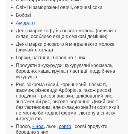
Свіжі й заморожені овочі, овочеві соки
Бобові
Амарант
Деякі марки тофу й соєвого молока (вивчайте 
склад, особливо якщо є смакові домішки)
Деякі марки рисового й мигдалевого молока 
(вивчайте склад)
Горіхи, насіння і борошно з них
Продукти з кукурудзи: кукурудзяні крохмаль, 
борошно, каша, крупа, пластівці, подрібнена 
кукурудза
Рис, зокрема білий, коричневий, басматі, 
жасмин, різновиди Арборіо, а також рисові 
продукти – рисові висівки, шліфований рис, 
збагачений рис, рисове борошно. Дикий рис є 
безглютеновим, але складно знайти сорт, який 
не містив би жодної форми глютену в списку 
інгредієнтів.
Просо, 
кіноа
, льон, 
сорго
 і соєві продукти, 
борошно з них