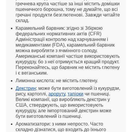
гречнева крупа частіше за інші містить домішки 
пшеничного борошна, тому не думайте, що всі 
гречані продукти безглютенові. Завжди читайте 
склад.
Карамельний барвник: згідно зі Збіркою 
федеральних нормативних актів (CFR) 
Адміністрації контролю над харчуванням і 
медикаментами (FDA), карамельний барвник 
можна виробляти з ячмінного солоду. 
Американські компанії частіше використовують 
кукурудзу, бо з неї отримується кращий продукт. 
Переконайтесь, що барвник не містить глютену 
і є веганським.
Лимонна кислота: не містить глютену.
Декстрин
: може бути виготовлений із кукурудзи, 
рису, картоплі, 
ароруту
, 
тапіоки
 чи пшениці. 
Великі компанії, що виробляють декстрин у 
США, стверджують, що використовують 
кукурудзу, але імпортований декстрин може 
бути виготовлений із пшениці.
Ароматизатори: з ними непросто. Часто 
складно дізнатися, що входить до їхнього 