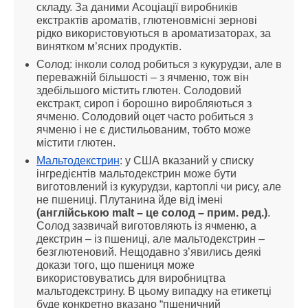
складу. За даними Асоціації виробників 
екстрактів ароматів, глютеновмісні зернові 
рідко використовуються в ароматизаторах, за 
винятком м’ясних продуктів.
Солод: інколи солод робиться з кукурудзи, але в 
переважній більшості – з ячменю, тож він 
здебільшого містить глютен. Солодовий 
екстракт, сироп і борошно виробляються з 
ячменю. Солодовий оцет часто робиться з 
ячменю і не є дистильованим, тобто може 
містити глютен.
Мальтодекстрин
: у США вказаний у списку 
інгредієнтів мальтодекстрин може бути 
виготовлений із кукурудзи, картоплі чи рису, але 
не пшениці. Плутанина йде від імені 
(англійською malt – це солод – прим. ред.)
. 
Солод зазвичай виготовляють із ячменю, а 
декстрин – із пшениці, але мальтодекстрин – 
безглютеновий. Нещодавно з’явились деякі 
докази того, що пшениця може 
використовуватись для виробництва 
мальтодекстрину. В цьому випадку на етикетці 
буде конкретно вказано “пшеничний 