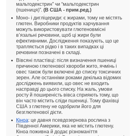
мальтодекстрин” чи “мальтодекстрин 
(пшениця)”. 
(В США - прим.ред.)
Моно- і дигліцериди: є жирами, тому не містять 
глютен. Виробники продуктів харчування 
можуть використовувати глютеновмісні 
в’язальні речовини, щоб ці жири були 
ефективними. Дослідження показують, що це 
трапляється рідко і в таких випадках ці 
речовини позначені в складі.
Вівсяні пластівці: після визначення пшениці 
причиною глютенової хвороби жито, ячмінь і 
овес також були включені до списку токсичних 
зерен. Але останніми роками декілька відомих 
досліджень виявили, що овес не входить 
насправді до цього списку. На жаль, умови 
росту й поширеність вівса сприяють тому, що 
він часто містить сліди пшениці. Тому фахівці 
США з глютену не одобрили його для 
безглютенової дієти.
Кіноа
: це давня псевдозернова рослина з 
Південної Америки, яка не містить глютену. 
Кіноа поживна й додає різноманіття 