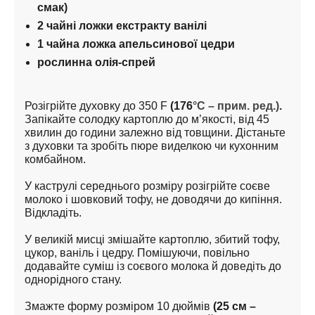
смак)
2 чайні ложки екстракту ванілі
1 чайна ложка апельсинової цедри 
рослинна олія-спрей
Розігрійте духовку до 350 F 
(176
°C – прим. ред.)
.
Запікайте солодку картоплю до м’якості, від 45 
хвилин до години залежно від товщини. Дістаньте 
з духовки та зробіть пюре виделкою чи кухонним 
комбайном.
У каструлі середнього розміру розігрійте соєве 
молоко і шовковий тофу, не доводячи до кипіння. 
Відкладіть.
У великій мисці змішайте картоплю, збитий тофу, 
цукор, ваніль і цедру. Помішуючи, повільно 
додавайте суміш із соєвого молока й доведіть до 
однорідного стану.
Змажте форму розміром 10 дюймів 
(25 см – 