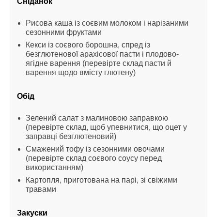
Сніданок
Рисова каша із соєвим молоком і нарізаними 
сезонними фруктами
Кекси із соєвого борошна, спред із 
безглютенової арахісової пасти і плодово-
ягідне варення (перевірте склад пасти й 
варення щодо вмісту глютену)
Обід
Зелений салат з малиновою заправкою 
(перевірте склад, щоб упевнитися, що оцет у 
заправці безглютеновий)
Смажений тофу із сезонними овочами 
(перевірте склад соєвого соусу перед 
використанням)
Картопля, приготована на парі, зі свіжими 
травами
Закуски