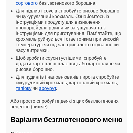
соргового
 безглютенового борошна.
Для підлив і соусів спробуйте рисове борошно 
чи кукурудзяний крохмаль. Ознайомтесь із 
інструкціями продукту для визначення 
пропорцій для рідини чи загущувача та з 
інструкціями для приготування. Пам’ятайте, що 
крохмаль руйнується і стає тонким при високій 
температурі чи під час тривалого готування чи 
часу витримки.
Щоб зробити соуси густішими, спробуйте 
додати картопляні пластівці або картопляне чи 
рисове борошно.
Для пудингів і наповнювачів пирога спробуйте 
кукурудзяний крохмаль, картоплний крохмаль, 
тапіоку
 чи 
ароурут
.
Або просто спробуйте деякі з цих безглютенових 
рецептів (нижче).
Варіанти безглютенового меню