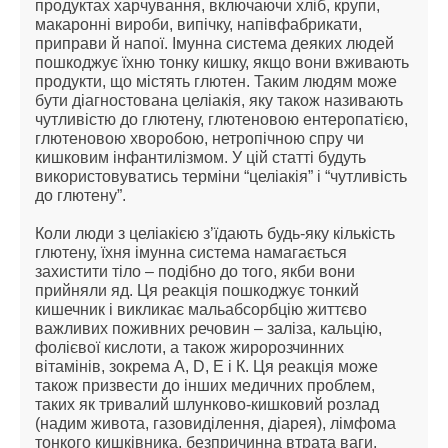
продуктах харчування, включаючи хліб, крупи, 
макаронні вироби, випічку, напівфабрикати, 
приправи й напої. Імунна система деяких людей 
пошкоджує їхню тонку кишку, якщо вони вживають 
продукти, що містять глютен. Таким людям може 
бути діагностована целіакія, яку також називають 
чутливістю до глютену, глютеновою ентеропатією, 
глютеновою хворобою, нетропічною спру чи 
кишковим інфантилізмом. У цій статті будуть 
використовуватись терміни “целіакія” і “чутливість 
до глютену”.
Коли люди з целіакією з’їдають будь-яку кількість 
глютену, їхня імунна система намагається 
захистити тіло – подібно до того, якби вони 
прийняли яд. Ця реакція пошкоджує тонкий 
кишечник і викликає мальабсорбцію життєво 
важливих поживних речовин – заліза, кальцію, 
фолієвої кислоти, а також жиророзчинних 
вітамінів, зокрема А, D, Е і К. Ця реакція може 
також призвести до інших медичних проблем, 
таких як тривалий шлунково-кишковий розлад 
(надим живота, газовиділення, діарея), лімфома 
тонкого кишківника, безпричинна втрата ваги, 