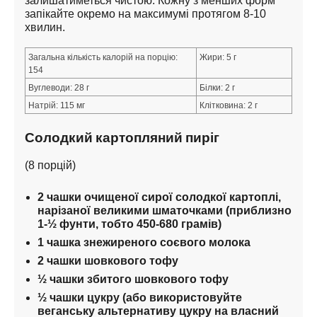
залишатиметься чистою. Кожну з менших форм 
запікайте окремо на максимумі протягом 8-10 
хвилин.
Загальна кількість калорій на порцію: 
Жири: 5 г
154
Вуглеводи: 28 г
Білки: 2 г
Натрій: 115 мг
Клітковина: 2 г
Солодкий картопляний пиріг
(8 порцій)
2 чашки очищеної сирої солодкої картоплі, 
нарізаної великими шматочками (приблизно 
1-½ фунти, тобто 450-680 грамів)
1 чашка знежиреного соєвого молока
2 чашки шовкового тофу
½ чашки збитого шовкового тофу
½ чашки цукру (або використовуйте 
веганську альтернативу цукру на власний 