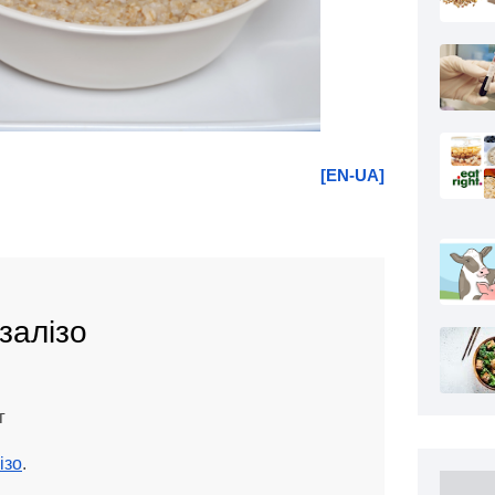
[EN-UA]
 залізо
г
ізо
.