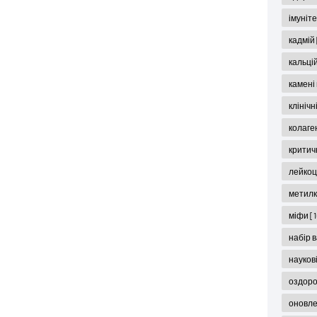
імуніт
кадмій
кальці
камені
клініч
колаге
критич
лейко
метил
міфи
[
набір 
науков
оздор
оновл