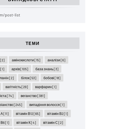
m/post-list
ТЕМИ
ї
[2]
амінокислоти
[15]
аналізи
[6]
я
[1]
архів
[105]
база знань
[3]
ланін
[2]
білок
[53]
бобові
[18]
вагітність
[29]
варфарин
[1]
дієта
[74]
веганство
[381]
ріанство
[245]
випадіння волосся
[1]
н А
[11]
вітамін В12
[65]
вітамін В2
[1]
н В6
[1]
вітамін К
[4]
вітамін С
[2]