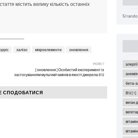
таття містить велику кількість останніх
5/rando
__________
орріс
залізо
мікроелементи
оновлення
НОВІ
алергі
[оновлення] Особистий експеримент із
анемі
застосуванням мультивітамінів в якості джерела B12
бета-а
Е СПОДОБАТИСЯ
В12
[1]
веган 
вегета
вітамі
вітамі