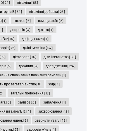
 D
[24]
вітаміни
[65]
ни групи В
[54]
вітамінні добавки
[23]
ся
[1]
глютен
[5]
гомоцистеїн
[2]
[1]
депресія
[3]
детокс
[1]
т В12
[15]
дефіцит G6PD
[1]
орріс
[72]
джіні-мессіна
[64]
[15]
дієтологія
[14]
діти і веганство
[60]
карів
[5]
довкілля
[3]
дослідження
[124]
ження споживання поживних речовин
[1]
ти про вегетаріанство
[8]
жир
[1]
12]
загальні положення
[17]
вага
[6]
залізо
[20]
запалення
[1]
ння вітаміну В12
[4]
захворювання
[12]
ювання нирок
[5]
звернути увагу
[48]
я кісток
[23]
здоров'я м'язів
[1]