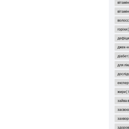
вітамін
вітамі
волос
горіхи
дефіци
джек-н
діабет
для лі
дослід
експер
жири
[
зайва 
засвоє
захвор
здоров'