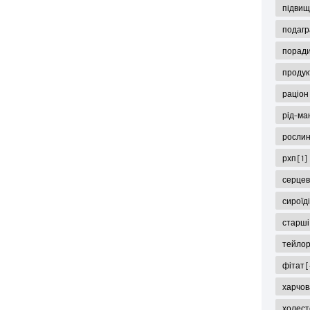
підвищ
подаг
поради
продук
раціон
рід-ма
рослин
рхп
[1]
серцев
сироїд
старші
тейло
фітат
[
харчов
холес