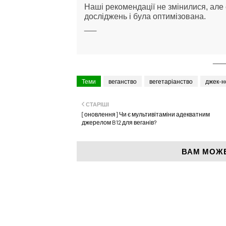
Наші рекомендації не змінилися, але с
досліджень і була оптимізована.
___
___
Теми
веганство
вегетаріанство
джек-н
СТАРІШІ
[оновлення] Чи є мультивітаміни адекватним
джерелом B12 для веганів?
ВАМ МОЖ