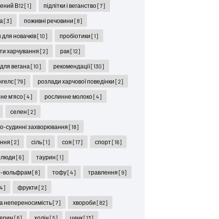
ений В12
[1]
підлітки і веганство
[7]
ра
[3]
поживні речовини
[8]
 для новачків
[10]
пробіотики
[1]
ти харчування
[2]
рак
[12]
 для вегана
[10]
рекомендації
[130]
нгелс
[79]
розлади харчової поведінки
[2]
не м'ясо
[4]
рослинне молоко
[4]
селен
[2]
о-судинні захворювання
[18]
іння
[2]
сіль
[1]
соя
[17]
спорт
[16]
 люди
[6]
таурин
[1]
р-вольфрам
[8]
тофу
[4]
травлення
[9]
4]
фрукти
[2]
а непереносимість
[7]
хвороби
[82]
терин
[6]
холін
[5]
цинк
[13]