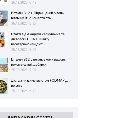
25.12.2023 13:42
Вітамін В12 > Підвищений рівень
вітаміну B12 і смертність
25.12.2023 12:13
Статті від Академії харчування та
дієтології США > Цинк у
вегетаріанській дієті
25.12.2023 18:07
Вітамін B12 у веганському раціоні:
рекомендації, добавки
25.12.2023 12:07
Дієта з низьким вмістом FODMAP для
веганів
25.12.2023 14:29
ВИПАДКОВІ СТАТТІ