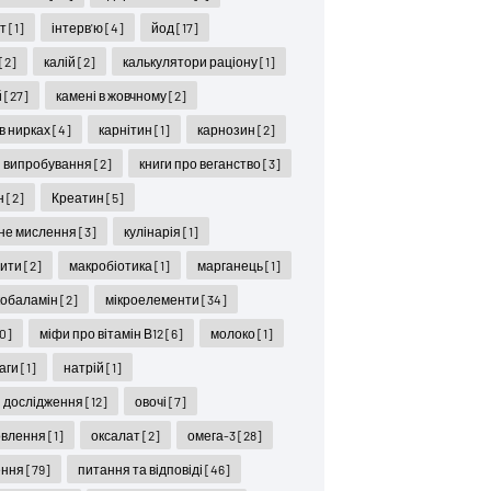
ет
[1]
інтерв'ю
[4]
йод
[17]
[2]
калій
[2]
калькулятори раціону
[1]
й
[27]
камені в жовчному
[2]
 в нирках
[4]
карнітин
[1]
карнозин
[2]
ні випробування
[2]
книги про веганство
[3]
н
[2]
Креатин
[5]
не мислення
[3]
кулінарія
[1]
цити
[2]
макробіотика
[1]
марганець
[1]
кобаламін
[2]
мікроелементи
[34]
10]
міфи про вітамін В12
[6]
молоко
[1]
ваги
[1]
натрій
[1]
і дослідження
[12]
овочі
[7]
овлення
[1]
оксалат
[2]
омега-3
[28]
ення
[79]
питання та відповіді
[46]