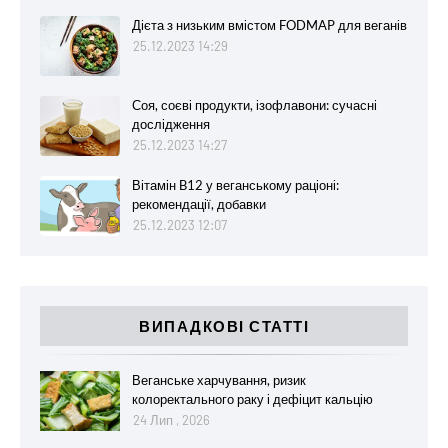
Дієта з низьким вмістом FODMAP для веганів
25.12.2023 14:29
Соя, соєві продукти, ізофлавони: сучасні
дослідження
25.12.2023 14:27
Вітамін B12 у веганському раціоні:
рекомендації, добавки
25.12.2023 12:07
ВИПАДКОВІ СТАТТІ
Веганське харчування, ризик
колоректального раку і дефіцит кальцію
24 Лип , 2026