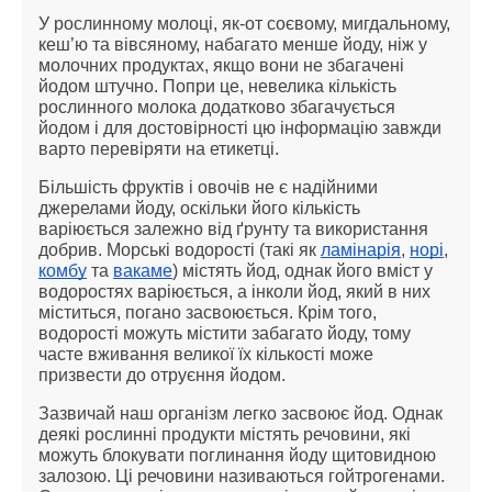
У рослинному молоці, як-от соєвому, мигдальному,
кеш’ю та вівсяному, набагато менше йоду, ніж у
молочних продуктах, якщо вони не збагачені
йодом штучно. Попри це, невелика кількість
рослинного молока додатково збагачується
йодом і для достовірності цю інформацію завжди
варто перевіряти на етикетці.
Більшість фруктів і овочів не є надійними
джерелами йоду, оскільки його кількість
варіюється залежно від ґрунту та використання
добрив. Морські водорості (такі як
ламінарія
,
норі
,
комбу
та
вакаме
) містять йод, однак його вміст у
водоростях варіюється, а інколи йод, який в них
міститься, погано засвоюється. Крім того,
водорості можуть містити забагато йоду, тому
часте вживання великої їх кількості може
призвести до отруєння йодом.
Зазвичай наш організм легко засвоює йод. Однак
деякі рослинні продукти містять речовини, які
можуть блокувати поглинання йоду щитовидною
залозою. Ці речовини називаються гойтрогенами.