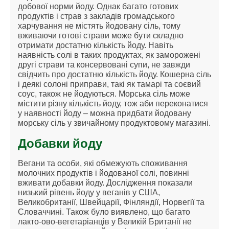
добової норми йоду. Однак багато готових
продуктів і страв з закладів громадського
харчування не містять йодовану сіль, тому
вживаючи готові страви може бути складно
отримати достатню кількість йоду. Навіть
наявність солі в таких продуктах, як заморожені
другі страви та консервовані супи, не завжди
свідчить про достатню кількість йоду. Кошерна сіль
і деякі солоні приправи, такі як тамарі та соєвий
соус, також не йодуються. Морська сіль може
містити різну кількість йоду, тож аби переконатися
у наявності йоду – можна придбати йодовану
морську сіль у звичайному продуктовому магазині.
Добавки йоду
Вегани та особи, які обмежують споживання
молочних продуктів і йодованої солі, повинні
вживати добавки йоду. Дослідження показали
низький рівень йоду у веганів у США,
Великобританії, Швейцарії, Фінляндії, Норвегії та
Словаччині. Також було виявлено, що багато
лакто-ово-вегетаріанців у Великій Британії не