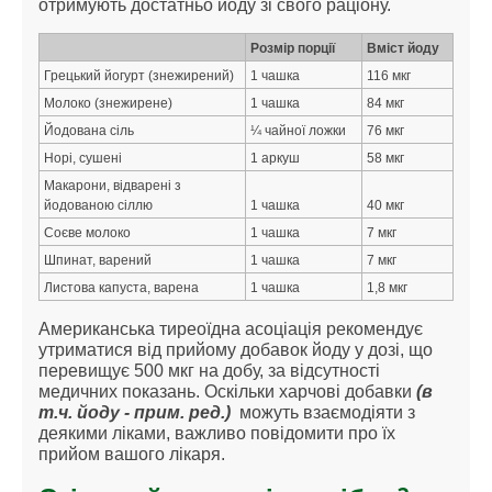
отримують достатньо йоду зі свого раціону.
Розмір порції
Вміст йоду
Грецький йогурт (знежирений)
1 чашка
116 мкг
Молоко (знежирене)
1 чашка
84 мкг
Йодована сіль
¼ чайної ложки
76 мкг
Норі, сушені
1 аркуш
58 мкг
Макарони, відварені з
йодованою сіллю
1 чашка
40 мкг
Соєве молоко
1 чашка
7 мкг
Шпинат, варений
1 чашка
7 мкг
Листова капуста, варена
1 чашка
1,8 мкг
Американська тиреоїдна асоціація рекомендує
утриматися від прийому добавок йоду у дозі, що
перевищує 500 мкг на добу, за відсутності
медичних показань. Оскільки харчові добавки
(в
т.ч. йоду - прим. ред.)
можуть взаємодіяти з
деякими ліками, важливо повідомити про їх
прийом вашого лікаря.