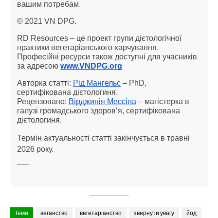
вашим потребам.
© 2021 VN DPG.
RD Resources – це проект групи дієтологічної
практики вегетаріанського харчування.
Професійні ресурси також доступні для учасників
за адресою
www.VNDPG.org
Авторка статті:
Рід Мангельс
– PhD,
сертифікована дієтологиня.
Рецензовано:
Вірджинія Мессіна
– магістерка в
галузі громадського здоров’я, сертифікована
дієтологиня.
Термін актуальності статті закінчується в травні
2026 року.
___
__________
Теми
веганство
вегетаріанство
звернути увагу
йод