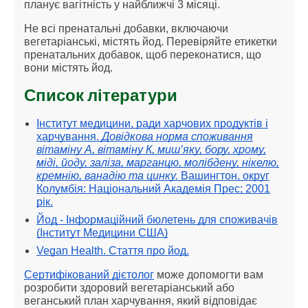
планує вагітність у найближчі 3 місяці.
Не всі пренатальні добавки, включаючи
вегетаріанські, містять йод. Перевіряйте етикетки
пренатальних добавок, щоб переконатися, що
вони містять йод.
Список літератури
Інститут медицини, ради харчових продуктів і
харчування.
Довідкова норма споживання
вітаміну А, вітаміну К, миш’яку, бору, хрому,
міді, йоду, заліза, марганцю, молібдену, нікелю,
кремнію, ванадію та цинку.
Вашингтон, округ
Колумбія: Національний
Академія Прес; 2001
рік.
Йод - Інформаційний бюлетень для споживачів
(Інститут Медицини США)
Vegan Health. Стаття про йод.
Сертифікований дієтолог
може допомогти вам
розробити здоровий вегетаріанський або
веганський план харчування, який відповідає