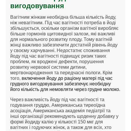
вигодовування
Вагітним жінкам необхідна більша кількість йоду,
ніж невагітним. Під час вагітності потреба в йоді
збільшується, оскільки організм вагітної виробляє
більше гормонів щитовидної залози, які важливі
для нормального розвитку плоду. Тому вагітній
жінці важливо забезпечити достатній рівень йоду
у своєму харчуванні. Недостатнє споживання
йоду під час вагітності підвищує ризик таких
проблем, як вроджені дефекти, порушення
розвитку нервової системи дитини,
мертвонародження та передчасні пологи. Крім
того,
включення йоду до раціону матері під час
грудного вигодовування забезпечує необхідну
його кількість для немовляти через грудне молоко.
Через важливість йоду під час вагітності та
годування груддю, Американська тиреоїдна
асоціація, Американська академія педіатрії та
інші організації рекомендують щоденну добавку у
формі йодиду калію у кількості 150 мкг для
вагітних і годуючих жінок, а також для всіх, хто