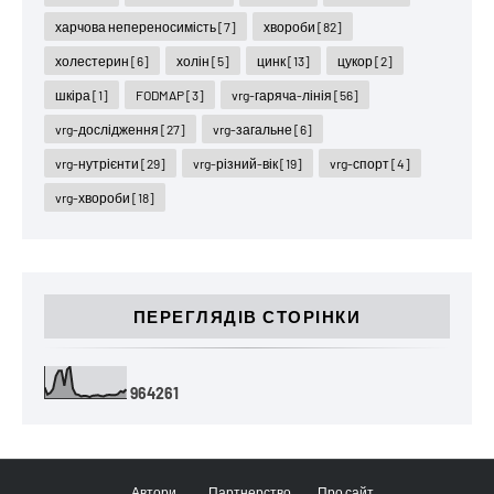
харчова непереносимість
[7]
хвороби
[82]
холестерин
[6]
холін
[5]
цинк
[13]
цукор
[2]
шкіра
[1]
FODMAP
[3]
vrg-гаряча-лінія
[56]
vrg-дослідження
[27]
vrg-загальне
[6]
vrg-нутрієнти
[29]
vrg-різний-вік
[19]
vrg-спорт
[4]
vrg-хвороби
[18]
ПЕРЕГЛЯДІВ СТОРІНКИ
9
6
4
2
6
1
Автори
Партнерство
Про сайт