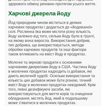
здорового обміну речовин протягом усього життя.
Харчові джерела йоду
Йод природним чином міститься в деяких
харчових продуктах і додається до «йодованої»
солі. Рослинна їжа може містити різну кількість
йоду залежно від того, скільки йоду було в ґрунті,
на якому вона виросла. Використання добрив,
тип добрива, що використовується, методи
обробки харчових продуктів та інші фактори
також впливають на вміст йоду в продуктах.
Молочні та зернові продукти є основними
харчовими джерелами йоду в США. Частина йоду
в молочних продуктах надходить із добавок, які
дають молочній худобі. Оскільки використання та
кількість цих добавок може бути різною, точний
вміст йоду в молочних продуктах невідомий. Крім
того, певні дезінфікуючі засоби, які
використовуються для миття корів та очищення
обладнання, містять йод, який в подальшому
може з’явитися в молочних продуктах.