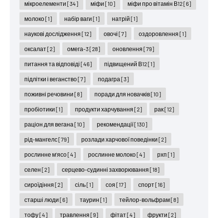
мікроелементи
[34]
міфи
[10]
міфи про вітамін В12
[6]
молоко
[1]
набір ваги
[1]
натрій
[1]
наукові дослідження
[12]
овочі
[7]
оздоровлення
[1]
оксалат
[2]
омега-3
[28]
оновлення
[79]
питання та відповіді
[46]
підвищений В12
[1]
підлітки і веганство
[7]
подагра
[3]
поживні речовини
[8]
поради для новачків
[10]
пробіотики
[1]
продукти харчування
[2]
рак
[12]
раціон для вегана
[10]
рекомендації
[130]
рід-мангелс
[79]
розлади харчової поведінки
[2]
рослинне м'ясо
[4]
рослинне молоко
[4]
рхп
[1]
селен
[2]
серцево-судинні захворювання
[18]
сироїдіння
[2]
сіль
[1]
соя
[17]
спорт
[16]
старші люди
[6]
таурин
[1]
тейлор-вольфрам
[8]
тофу
[4]
травлення
[9]
фітат
[4]
фрукти
[2]