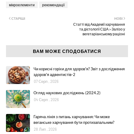
мікроелементи
рекомендації
СТАРІШІ
НОВІ
Статті від Академії харчування
та дієтології США > Залізо у
вегетаріанському раціоні
ВАМ МОЖЕ СПОДОБАТИСЯ
Чи корисні горіхи для здоров'я? Звіт з дослідження
здоров'я адвентистів-2
07 Серп , 2026
Огляд наукових досліджень (2024.2)
04 Серп , 2026
Гаряча лінія з питань харчування: Чи може
веганське харчування бути протизапальним?
28 Лип , 2026