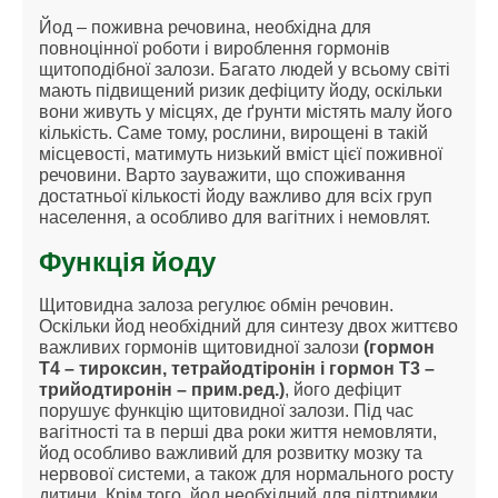
Йод – поживна речовина, необхідна для
повноцінної роботи і вироблення гормонів
щитоподібної залози. Багато людей у всьому світі
мають підвищений ризик дефіциту йоду, оскільки
вони живуть у місцях, де ґрунти містять малу його
кількість. Саме тому, рослини, вирощені в такій
місцевості, матимуть низький вміст цієї поживної
речовини. Варто зауважити, що споживання
достатньої кількості йоду важливо для всіх груп
населення, а особливо для вагітних і немовлят.
Функція йоду
Щитовидна залоза регулює обмін речовин.
Оскільки йод необхідний для синтезу двох життєво
важливих гормонів щитовидної залози
(гормон
Т4 – тироксин, тетрайодтіронін і гормон Т3 –
трийодтиронін – прим.ред.)
, його дефіцит
порушує функцію щитовидної залози. Під час
вагітності та в перші два роки життя немовляти,
йод особливо важливий для розвитку мозку та
нервової системи, а також для нормального росту
дитини. Крім того, йод необхідний для підтримки