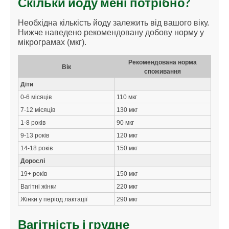
Скільки йоду мені потрібно?
Необхідна кількість йоду залежить від вашого віку.
Нижче наведено рекомендовану добову норму у
мікрограмах (мкг).
Рекомендована норма
Вік
споживання
Діти
0-6 місяців
110 мкг
7-12 місяців
130 мкг
1-8 років
90 мкг
9-13 років
120 мкг
14-18 років
150 мкг
Дорослі
19+ років
150 мкг
Вагітні жінки
220 мкг
Жінки у період лактації
290 мкг
Вагітність і грудне