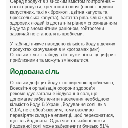
Серед продуктів з високим вмістом гойтрогенів –
соєві продукти, хрестоцвіті овочі (овочі з родини
капустяних, такі як брокколі, цвітна капуста та
брюссельська капуста), батат та ріпа. Однак для
здорових людей із достатнім рівнем споживанням
йоду та різноманітним раціоном, гойтрогени
зазвичай не становлять проблеми.
У таблиці нижче наведено кількість йоду в деяких
продуктах харчування в мікрограмах (мкг).
Оскільки кількість йоду в їжі дуже різна, ці цифри є
приблизними та можуть змінюватися.
Йодована сіль
Оскільки дефіцит йоду є поширеною проблемою,
Всесвітня організація охорони здоров’я
рекомендує загальне йодування солі, що
допомагає забезпечити населення необхідною
кількістю йоду. В Україні, йодування солі, як в
США, не є обов’язковим, тому важливо
перевіряти склад на етикетці, щоб переконатися,
що сіль йодована. Одна чверть чайної ложки
йодованої солі може забезпечити близько 51%