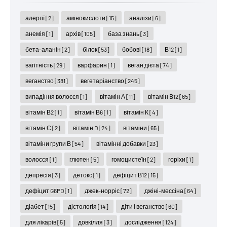
алергії
[2]
амінокислоти
[15]
аналізи
[6]
анемія
[1]
архів
[105]
база знань
[3]
бета-аланін
[2]
білок
[53]
бобові
[18]
В12
[1]
вагітність
[29]
варфарин
[1]
веган дієта
[74]
веганство
[381]
вегетаріанство
[245]
випадіння волосся
[1]
вітамін А
[11]
вітамін В12
[65]
вітамін В2
[1]
вітамін В6
[1]
вітамін К
[4]
вітамін С
[2]
вітамін D
[24]
вітаміни
[65]
вітаміни групи В
[54]
вітамінні добавки
[23]
волосся
[1]
глютен
[5]
гомоцистеїн
[2]
горіхи
[1]
депресія
[3]
детокс
[1]
дефіцит В12
[15]
дефіцит G6PD
[1]
джек-норріс
[72]
джіні-мессіна
[64]
діабет
[15]
дієтологія
[14]
діти і веганство
[60]
для лікарів
[5]
довкілля
[3]
дослідження
[124]