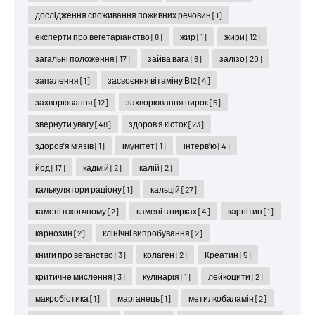
дослідження споживання поживних речовин
[1]
експерти про вегетаріанство
[8]
жир
[1]
жири
[12]
загальні положення
[17]
зайва вага
[6]
залізо
[20]
запалення
[1]
засвоєння вітаміну В12
[4]
захворювання
[12]
захворювання нирок
[5]
звернути увагу
[48]
здоров'я кісток
[23]
здоров'я м'язів
[1]
імунітет
[1]
інтерв'ю
[4]
йод
[17]
кадмій
[2]
калій
[2]
калькулятори раціону
[1]
кальцій
[27]
камені в жовчному
[2]
камені в нирках
[4]
карнітин
[1]
карнозин
[2]
клінічні випробування
[2]
книги про веганство
[3]
колаген
[2]
Креатин
[5]
критичне мислення
[3]
кулінарія
[1]
лейкоцити
[2]
макробіотика
[1]
марганець
[1]
метилкобаламін
[2]