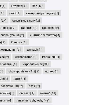
ет
[1]
інтерв'ю
[4]
йод
[17]
[2]
калій
[2]
калькулятори раціону
[1]
й
[27]
камені в жовчному
[2]
 в нирках
[4]
карнітин
[1]
карнозин
[2]
ні випробування
[2]
книги про веганство
[3]
н
[2]
Креатин
[5]
не мислення
[3]
кулінарія
[1]
цити
[2]
макробіотика
[1]
марганець
[1]
кобаламін
[2]
мікроелементи
[34]
10]
міфи про вітамін В12
[6]
молоко
[1]
ваги
[1]
натрій
[1]
і дослідження
[12]
овочі
[7]
овлення
[1]
оксалат
[2]
омега-3
[28]
ення
[79]
питання та відповіді
[46]