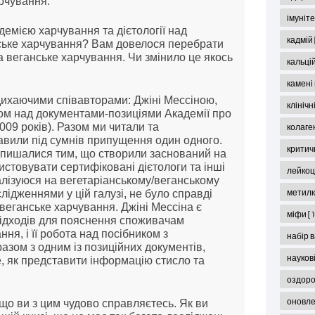
рчування.
імуніт
адемією харчування та дієтології над
кадмій
ське харчування? Вам довелося перебрати
а веганське харчування. Чи змінило це якось
кальці
камені
дихаючими співавторами: Джіні Мессіною,
клініч
ом над документами-позиціями Академії про
009 років). Разом ми читали та
колаге
авили під сумнів припущення один одного.
критич
и пишалися тим, що створили заснований на
истовувати сертифіковані дієтологи та інші
лейко
алізуюся на вегетаріанському/веганському
метил
слідженнями у цій галузі, не було справді
 веганське харчування. Джіні Мессіна є
міфи
[
 підходів для пояснення споживачам
ня, і її робота над посібником з
набір 
азом з одним із позиційних документів,
науков
, як представити інформацію стисло та
оздор
оновл
 що ви з цим чудово справляєтесь. Як ви