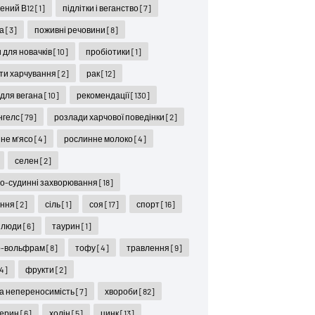
ений В12
[1]
підлітки і веганство
[7]
ра
[3]
поживні речовини
[8]
 для новачків
[10]
пробіотики
[1]
ти харчування
[2]
рак
[12]
 для вегана
[10]
рекомендації
[130]
нгелс
[79]
розлади харчової поведінки
[2]
не м'ясо
[4]
рослинне молоко
[4]
селен
[2]
о-судинні захворювання
[18]
іння
[2]
сіль
[1]
соя
[17]
спорт
[16]
 люди
[6]
таурин
[1]
р-вольфрам
[8]
тофу
[4]
травлення
[9]
4]
фрукти
[2]
а непереносимість
[7]
хвороби
[82]
терин
[6]
холін
[5]
цинк
[13]