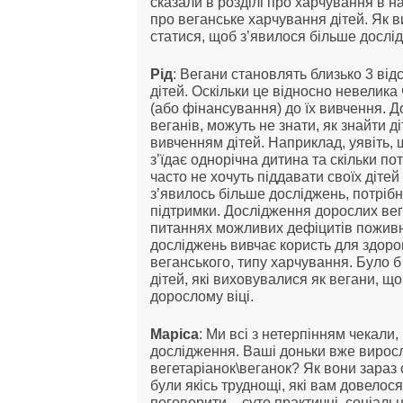
сказали в розділі про харчування в н
про веганське харчування дітей. Як в
статися, щоб з’явилося більше дослі
Рід
: Вегани становлять близько 3 від
дітей. Оскільки це відносно невелика
(або фінансування) до їх вивчення. Д
веганів, можуть не знати, як знайти д
вивченням дітей. Наприклад, уявіть, 
з’їдає однорічна дитина та скільки по
часто не хочуть піддавати своїх діте
з’явилось більше досліджень, потріб
підтримки. Дослідження дорослих вег
питаннях можливих дефіцитів поживни
досліджень вивчає користь для здоро
веганського, типу харчування. Було 
дітей, які виховувалися як вегани, що
дорослому віці.
Маріса
: Ми всі з нетерпінням чекали,
дослідження. Ваші доньки вже виросл
вегетаріанок\веганок? Як вони зараз
були якісь труднощі, які вам довелося
поговорити – суто практичні, соціаль