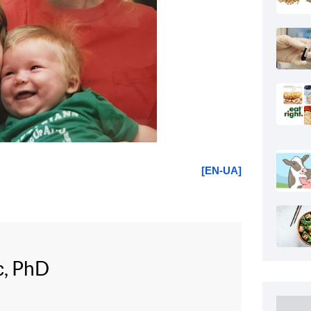
[EN-UA]
с, PhD