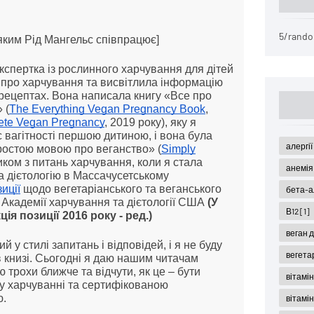
5/rando
 яким Рід Мангельс співпрацює]
спертка із рослинного харчування для дітей
про харчування та висвітлила інформацію
рецептах. Вона написала книгу «Все про
 (
The Everything Vegan Pregnancy Book
,
ete Vegan Pregnancy
, 2019 року), яку я
с вагітності першою дитиною, і вона була
алергі
ростою мовою про веганство» (
Simply
иком з питань харчування, коли я стала
анемі
а дієтологію в Массачусетському
иції
щодо вегетаріанського та веганського
бета-а
 Академії харчування та дієтології США
(У
В12
[1]
ція позиції 2016 року - ред.)
веган 
у стилі запитань і відповідей, і я не буду
вегета
 в книзі. Сьогодні я даю нашим читачам
трохи ближче та відчути, як це – бути
вітамі
у харчуванні та сертифікованою
ю.
вітамі