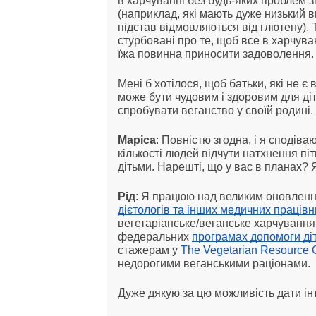
в харчуванні без будь-яких проблем з
(наприклад, які мають дуже низький в
підстав відмовляються від глютену). Т
стурбовані про те, щоб все в харчув
їжа повинна приносити задоволення.
Мені б хотілося, щоб батьки, які не 
може бути чудовим і здоровим для діт
спробувати веганство у своїй родині.
Маріса
: Повністю згодна, і я сподів
кількості людей відчути натхнення пі
дітьми. Нарешті, що у вас в планах? 
Рід
: Я працюю над великим оновлен
дієтологів та інших медичних працівн
вегетаріанське/веганське харчування 
федеральних
програмах допомоги ді
стажерам у
The Vegetarian Resource 
недорогими веганськими раціонами.
Дуже дякую за цю можливість дати ін