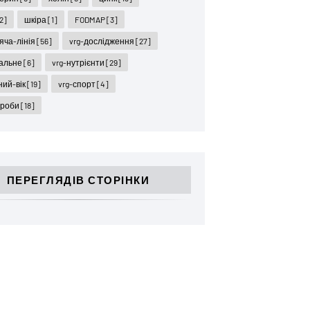
2]
шкіра
[1]
FODMAP
[3]
ряча-лінія
[56]
vrg-дослідження
[27]
гальне
[6]
vrg-нутрієнти
[29]
ний-вік
[19]
vrg-спорт
[4]
ороби
[18]
ПЕРЕГЛЯДІВ СТОРІНКИ