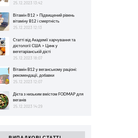
25.12.2023 13:42
Вітамін В12 > Підвищений рівень
вітаміну B12 і смертність
25.12.2023 12:13
Статті від Академії харчування та
дієтології США > Цинк у
вегетаріанській дієті
25.12.2023 18:07
Вітамін B12 у веганському раціоні:
рекомендації, добавки
25.12.2023 12:07
Дієта з низьким вмістом FODMAP для
веганів
25.12.2023 14:29
ВИПАДКОВІ СТАТТІ