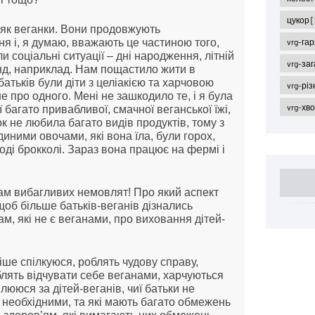
цукор
[
 як веганки. Вони продовжують
vrg-га
я і, я думаю, вважають це частиною того,
 соціальні ситуації – дні народження, літній
vrg-за
нд, наприклад. Нам пощастило жити в
 батьків були діти з целіакією та харчовою
vrg-різ
е про одного. Мені не зашкодило те, і я була
vrg-хв
ї багато привабливої, смачної веганської їжі,
к не любила багато видів продуктів, тому з
иними овочами, які вона їла, були горох,
ноді брокколі. Зараз вона працює на фермі і
кам вибагливих немовлят! Про який аспект
 щоб більше батьків-веганів дізнались
ам, які не є веганами, про виховання дітей-
тіше спілкуюся, роблять чудову справу,
юблять відчувати себе веганами, харчуються
лююся за дітей-веганів, чиї батьки не
є необхідними, та які мають багато обмежень