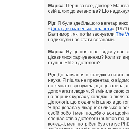
Маріса
: Перш за все, докторе Мангел
свій шлях до веганства? Що надихну
Рід
: Я була здебільшого вегетаріанко
«
Дієта для маленької планети
» (1971
Балтиморі, які потім заснували
The V
надихнули нас стати веганами.
Маріса
: Ну, це пояснює звідки у вас 
цікавилися харчуванням? Коли ви вир
ступінь PhD з дієтології?
Рід
: До навчання в коледжі я навіть 
наука. Я пішла на презентацію відомог
по кімнаті і зрозуміла, що це сфера, 
допомагати людям. Я змінила свою сп
на перших курсах у коледжі, а після 
дієтології, що є одним із шляхів до 
Я працювала у лікарнях близько 6 рок
своїй роботі мені подобаються щорічн
спеціалістів з дієтології (nutrition m
коледжі, мені потрібен був статус Ph