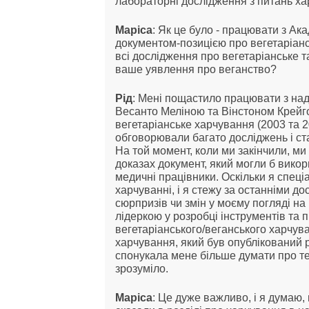
лабораторні дослідження з питань ха
Маріса
: Як це було - працювати з Ак
документом-позицією про вегетаріан
всі дослідження про вегетаріанське т
ваше уявлення про веганство?
Рід
: Мені пощастило працювати з на
Весанто Меліною та Вінстоном Крейг
вегетаріанське харчування (2003 та 2
обговорювали багато досліджень і ст
На той момент, коли ми закінчили, м
доказах документ, який могли б викор
медичні працівники. Оскільки я спеці
харчуванні, і я стежу за останніми до
сюрпризів чи змін у моєму погляді на
лідеркою у розробці інструментів та
вегетаріанського/веганського харчуван
харчування, який був опублікований р
спонукала мене більше думати про те
зрозуміло.
Маріса
: Це дуже важливо, і я думаю,