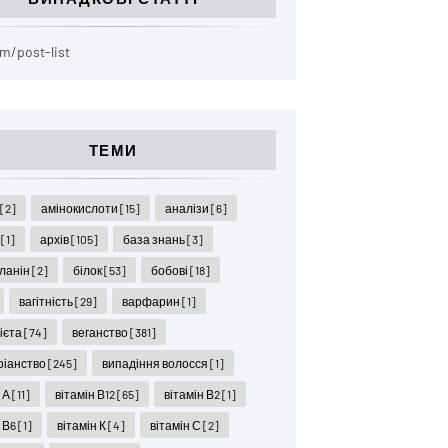
m/post-list
ТЕМИ
ї
[2]
амінокислоти
[15]
аналізи
[6]
я
[1]
архів
[105]
база знань
[3]
ланін
[2]
білок
[53]
бобові
[18]
вагітність
[29]
варфарин
[1]
дієта
[74]
веганство
[381]
ріанство
[245]
випадіння волосся
[1]
н А
[11]
вітамін В12
[65]
вітамін В2
[1]
н В6
[1]
вітамін К
[4]
вітамін С
[2]