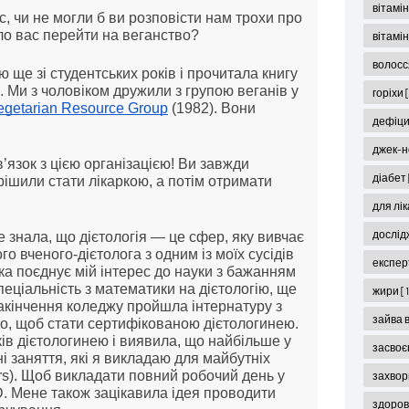
вітамін
с, чи не могли б ви розповісти нам трохи про
ло вас перейти на веганство?
вітамі
волос
ю ще зі студентських років і прочитала книгу
). Ми з чоловіком дружили з групою веганів у
горіхи
egetarian Resource Group
(1982). Вони
дефіци
джек-н
зв’язок з цією організацією! Ви завжди
діабет
ішили стати лікаркою, а потім отримати
для лі
дослід
не знала, що дієтологія — це сфер, яку вивчає
о вченого-дієтолога з одним із моїх сусідів
експер
яка поєднує мій інтерес до науки з бажанням
еціальність з математики на дієтологію, ще
жири
[
закінчення коледжу пройшла інтернатуру з
зайва 
того, щоб стати сертифікованою дієтологинею.
ів дієтологинею і виявила, що найбільше у
засвоє
і заняття, які я викладаю для майбутніх
ajors). Щоб викладати повний робочий день у
захвор
D. Мене також зацікавила ідея проводити
здоров'