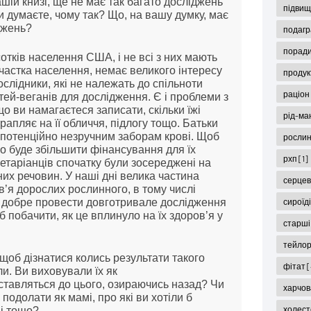
ашій книзі, ще не має так багато досліджень
підвищ
и думаєте, чому так? Що, на вашу думку, має
джень?
подаг
поради
сотків населення США, і не всі з них мають
 частка населення, немає великого інтересу
продук
ослідники, які не належать до спільноти
раціон
ітей-веганів для дослідження. Є і проблеми з
що ви намагаєтеся записати, скільки їжі
рід-ма
трапляє на її обличчя, підлогу тощо. Батьки
й потенційно незручним заборам крові. Щоб
рослин
но буде збільшити фінансування для їх
рхп
[1]
етаріанців спочатку були зосереджені на
х речовин. У наші дні велика частина
серцев
в’я дорослих рослинного, в тому числі
сироїд
б добре провести довготривале дослідження
б побачити, як це вплинуло на їх здоров’я у
старші
тейло
 щоб дізнатися колись результати такого
фітат
[
и. Ви виховували їх як
 ставляться до цього, озираючись назад? Чи
харчов
 подолати як мамі, про які ви хотіли б
холес
ні тощо?