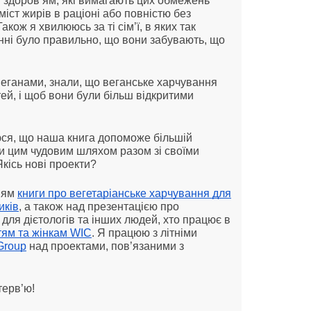
і здоров’ям, які вимагають цих обмежень
міст жирів в раціоні або повністю без
акож я хвилююсь за ті сім’ї, в яких так
анні було правильно, що вони забувають, що
є веганами, знали, що веганське харчування
ей, і щоб вони були більш відкритими
аюся, що наша книга допоможе більшій
ти цим чудовим шляхом разом зі своїми
Якісь нові проекти?
ням
книги про вегетаріанське харчування для
иків
, а також над презентацією про
для дієтологів та інших людей, хто працює в
тям та жінкам WIC
. Я працюю з літніми
Group
над проектами, пов’язаними з
терв’ю!