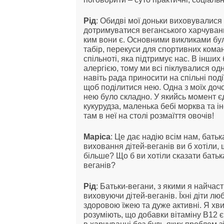
Рід
: Обидві мої доньки виховувалися
дотримуватися веганського харчуванн
ким вони є. Основними викликами були
табір, перекуси для спортивних кома
спільноті, яка підтримує нас. В інших
алергією, тому ми всі піклувалися одн
навіть рада приносити на спільні поді
щоб поділитися нею. Одна з моїх дочо
нею було складно. У якийсь момент єд
кукурудза, маленька бебі морква та і
там в неї на столі розмаїття овочів!
Маріса
: Це дає надію всім нам, бать
виховання дітей-веганів ви б хотіли,
більше? Що б ви хотіли сказати батьк
веганів?
Рід
: Батьки-вегани, з якими я найчас
виховуючи дітей-веганів. Їхні діти л
здоровою їжею та дуже активні. Я хви
розуміють, що добавки вітаміну B12 