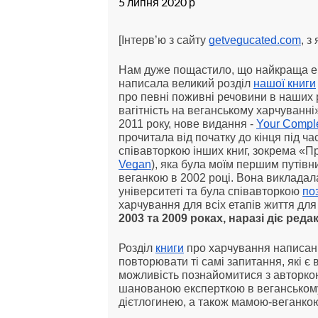
5 липня 2020 р
[Інтерв’ю з сайту
getvegucated.com
, з
Нам дуже пощастило, що найкраща ек
написала великий розділ
нашої книги
про певні поживні речовини в наших 
вагітність на веганському харчуванні»
2011 року, нове видання -
Your Compl
прочитала від початку до кінця під ча
співавторкою інших книг, зокрема «П
Vegan
), яка була моїм першим путівн
веганкою в 2002 році. Вона викладал
університеті та була співавторкою
поз
харчування для всіх етапів життя для
2003 та 2009 роках, наразі діє редак
Розділ
книги
про харчування написаний 
повторювати ті самі запитання, які є
можливість познайомитися з авторкою 
шанованою експерткою в веганськом
дієтлогинею, а також мамою-веганко