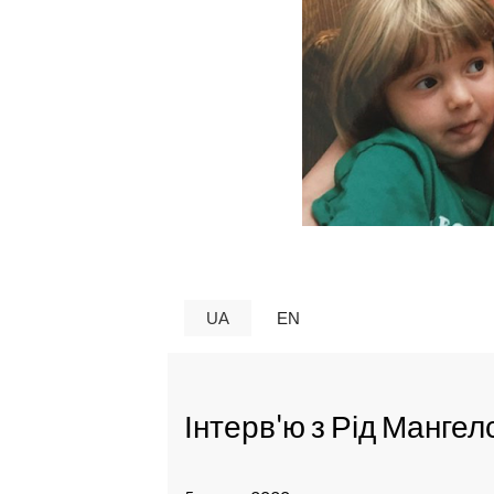
UA
EN
Інтерв'ю з Рід Мангел