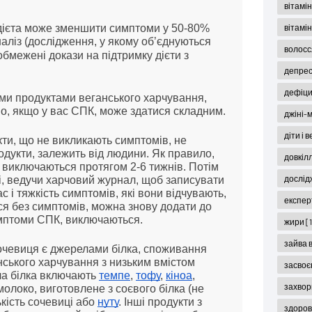
вітамін
вітамі
 дієта може зменшити симптоми у 50-80%
ліз (дослідження, у якому об’єднуються
волос
бмежені докази на підтримку дієти з
депрес
дефіци
ми продуктами веганського харчування,
о, якщо у вас СПК, може здатися складним.
джіні-
діти і 
ти, що не викликають симптомів, не
одукти, залежить від людини. Як правило,
довкіл
виключаються протягом 2-6 тижнів. Потім
дослід
і, ведучи харчовий журнал, щоб записувати
с і тяжкість симптомів, які вони відчувають,
експер
ься без симптомів, можна знову додати до
имптоми СПК, виключаються.
жири
[
зайва 
очевиця є джерелами білка, споживання
ського харчування з низьким вмістом
засвоє
ла білка включають
темпе
,
тофу
,
кіноа
,
захвор
 молоко, виготовлене з соєвого білка (не
ькість сочевиці або
нуту
. Інші продукти з
здоров'