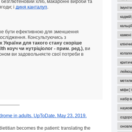
езглютеновий хліб, макаронні вироби та
ягоди; і
диня канталуп
.
імуніт
кадмій
кальці
же бути ефективною для зменшення
камені
дослідження. Консультуючись з
х України для такого стану скоріше
клініч
th коуч чи нутріціолог - прим. ред.),
ви
колаге
оном ви задовольняєте свої потреби в
критич
лейко
метил
міфи
[
набір 
_________
науков
yndrome in adults. UpToDate. May 23, 2019.
оздор
оновл
ietitian becomes the patient: translating the