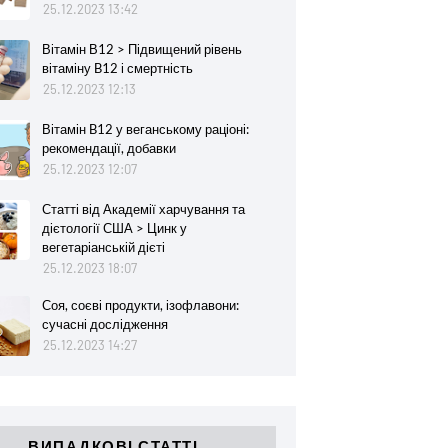
25.12.2023 13:42
Вітамін В12 > Підвищений рівень
вітаміну B12 і смертність
25.12.2023 12:13
Вітамін B12 у веганському раціоні:
рекомендації, добавки
25.12.2023 12:07
Статті від Академії харчування та
дієтології США > Цинк у
вегетаріанській дієті
25.12.2023 18:07
Соя, соєві продукти, ізофлавони:
сучасні дослідження
25.12.2023 14:27
ВИПАДКОВІ СТАТТІ