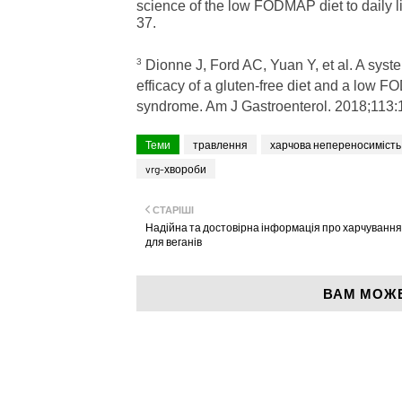
science of the low FODMAP diet to daily l
37.
3
Dionne J, Ford AC, Yuan Y, et al. A syst
efficacy of a gluten-free diet and a low F
syndrome. Am J Gastroenterol. 2018;113
Теми
травлення
харчова непереносимість
vrg-хвороби
СТАРІШІ
Надійна та достовірна інформація про харчування
для веганів
ВАМ МОЖ