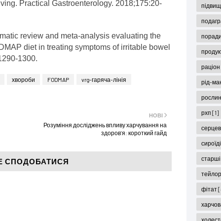
iving. Practical Gastroenterology. 2018;175:20-
підвищ
подаг
ematic review and meta-analysis evaluating the
поради
ODMAP diet in treating symptoms of irritable bowel
продук
:1290-1300.
раціон
хвороби
FODMAP
vrg-гаряча-лінія
рід-ма
рослин
рхп
[1]
НОВІ
Розуміння досліджень впливу харчування на
серцев
здоров'я: короткий гайд
сироїд
старші
Е СПОДОБАТИСЯ
тейло
фітат
[
харчов
холес