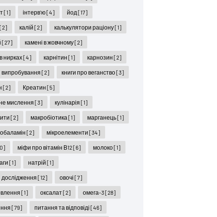
ет
[1]
інтерв'ю
[4]
йод
[17]
[2]
калій
[2]
калькулятори раціону
[1]
й
[27]
камені в жовчному
[2]
 в нирках
[4]
карнітин
[1]
карнозин
[2]
ні випробування
[2]
книги про веганство
[3]
н
[2]
Креатин
[5]
не мислення
[3]
кулінарія
[1]
цити
[2]
макробіотика
[1]
марганець
[1]
кобаламін
[2]
мікроелементи
[34]
10]
міфи про вітамін В12
[6]
молоко
[1]
ваги
[1]
натрій
[1]
і дослідження
[12]
овочі
[7]
овлення
[1]
оксалат
[2]
омега-3
[28]
ення
[79]
питання та відповіді
[46]