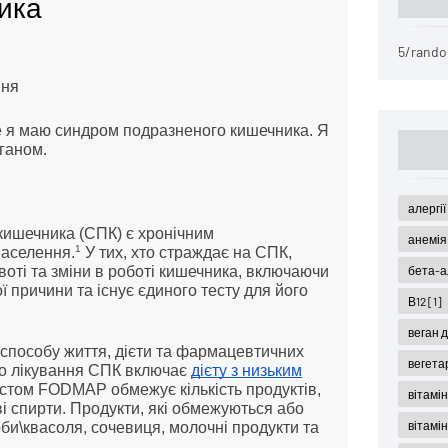
ика
5/rando
иня
ле я маю синдром подразненого кишечника. Я
еганом.
алергі
кишечника (СПК) є хронічним
анемі
1
населення.
У тих, хто страждає на СПК,
оті та зміни в роботі кишечника, включаючи
бета-а
ї причини та існує єдиного тесту для його
В12
[1]
веган 
способу життя, дієти та фармацевтичних
вегета
 до лікування СПК включає
дієту з низьким
містом FODMAP обмежує кількість продуктів,
вітамі
ові спирти. Продукти, які обмежуються або
вітамі
би\квасоля, сочевиця, молочні продукти та