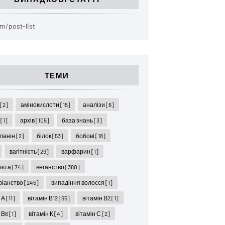
m/post-list
ТЕМИ
ї
[2]
амінокислоти
[15]
аналізи
[6]
я
[1]
архів
[105]
база знань
[3]
ланін
[2]
білок
[53]
бобові
[18]
вагітність
[29]
варфарин
[1]
дієта
[74]
веганство
[380]
ріанство
[245]
випадіння волосся
[1]
н А
[11]
вітамін В12
[65]
вітамін В2
[1]
н В6
[1]
вітамін К
[4]
вітамін С
[2]