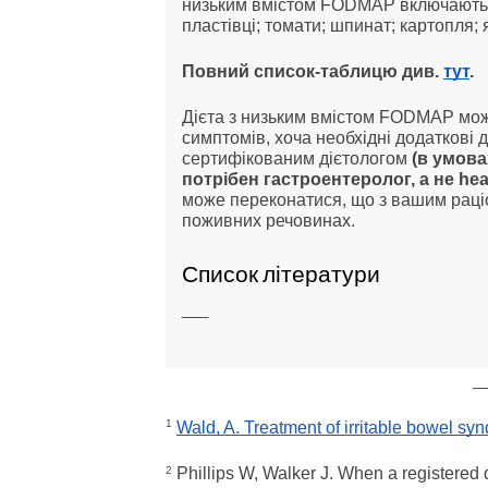
низьким вмістом FODMAP включають б
пластівці; томати; шпинат; картопля; 
Повний список-таблицю див.
тут
.
Дієта з низьким вмістом FODMAP мо
симптомів, хоча необхідні додаткові 
сертифікованим дієтологом
(в умова
потрібен гастроентеролог, а не heal
може переконатися, що з вашим раці
поживних речовинах.
Список літератури
___
_
1
Wald, A. Treatment of irritable bowel s
2
Phillips W, Walker J. When a registered d