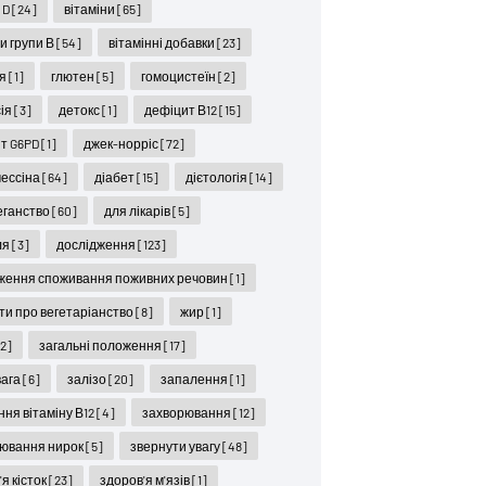
 D
[24]
вітаміни
[65]
ни групи В
[54]
вітамінні добавки
[23]
ся
[1]
глютен
[5]
гомоцистеїн
[2]
ія
[3]
детокс
[1]
дефіцит В12
[15]
т G6PD
[1]
джек-норріс
[72]
мессіна
[64]
діабет
[15]
дієтологія
[14]
веганство
[60]
для лікарів
[5]
ля
[3]
дослідження
[123]
ження споживання поживних речовин
[1]
ти про вегетаріанство
[8]
жир
[1]
12]
загальні положення
[17]
вага
[6]
залізо
[20]
запалення
[1]
ння вітаміну В12
[4]
захворювання
[12]
ювання нирок
[5]
звернути увагу
[48]
я кісток
[23]
здоров'я м'язів
[1]