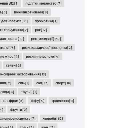
ений В12
[1]
підлітки і веганство
[7]
ра
[3]
поживні речовини
[8]
 для новачків
[10]
пробіотики
[1]
ти харчування
[2]
рак
[12]
 для вегана
[10]
рекомендації
[130]
нгелс
[78]
розлади харчової поведінки
[2]
не м'ясо
[4]
рослинне молоко
[4]
селен
[2]
о-судинні захворювання
[18]
іння
[2]
сіль
[1]
соя
[17]
спорт
[16]
 люди
[6]
таурин
[1]
р-вольфрам
[8]
тофу
[4]
травлення
[9]
4]
фрукти
[2]
а непереносимість
[7]
хвороби
[82]
терин
[6]
холін
[5]
цинк
[13]