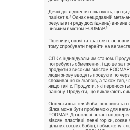
Деякі дослідження показують, що ця
2
пацієнтів.
Однак нещодавній мета-ана
результати ряду досліджень) виявив о
3
низьким вмістом FODMAP.
Пшениця, овочі та квасоля є основни
тому спробувати перейти на веганств
СПК є індивідуальним станом. Продук
потребують обмеження, і що це за пр
продукти з високим вмістом FODMAP 
люди знову вводять продукти по черз
споживання їжі/напоїв, а також тип, ча
якщо такі є. Продукти, які переносят
раціону. Продукти, що викликають с
Оскільки квасоля\боби, пшениця та с
білка може бути проблемою для веган
FODMAP. Дозволені веганські джере
вівсяні пластівці, певні горіхи, соєве
цільних соєвих бобів), і обмежену кіл