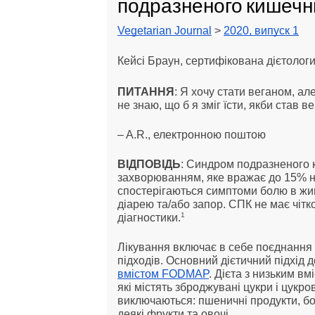
подразненого кишечн
Vegetarian Journal
>
2020, випуск 1
Кейсі Браун, сертифікована дієтолог
ПИТАННЯ
: Я хочу стати веганом, а
не знаю, що б я зміг їсти, якби став в
– A.R., електронною поштою
ВІДПОВІДЬ
: Синдром подразненого 
захворюванням, яке вражає до 15% 
спостерігаються симптоми болю в жив
діарею та/або запор. СПК не має чітко
1
діагностики.
Лікування включає в себе поєднання 
підходів. Основний дієтичний підхід
вмістом FODMAP
. Дієта з низьким в
які містять зброджувані цукри і цукр
виключаються: пшеничні продукти, бо
деякі фрукти та овочі.