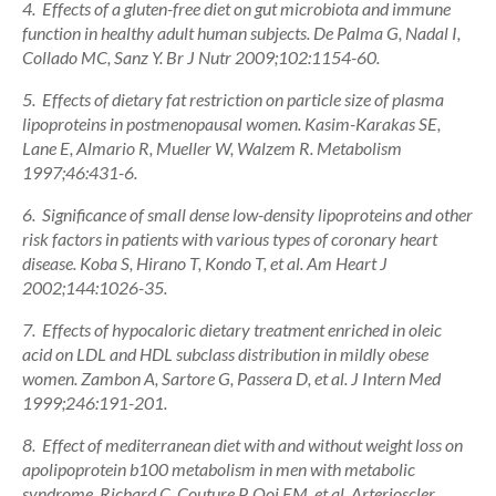
4. Effects of a gluten-free diet on gut microbiota and immune
function in healthy adult human subjects. De Palma G, Nadal I,
Collado MC, Sanz Y. Br J Nutr 2009;102:1154-60.
5. Effects of dietary fat restriction on particle size of plasma
lipoproteins in postmenopausal women. Kasim-Karakas SE,
Lane E, Almario R, Mueller W, Walzem R. Metabolism
1997;46:431-6.
6. Significance of small dense low-density lipoproteins and other
risk factors in patients with various types of coronary heart
disease. Koba S, Hirano T, Kondo T, et al. Am Heart J
2002;144:1026-35.
7. Effects of hypocaloric dietary treatment enriched in oleic
acid on LDL and HDL subclass distribution in mildly obese
women. Zambon A, Sartore G, Passera D, et al. J Intern Med
1999;246:191-201.
8. Effect of mediterranean diet with and without weight loss on
apolipoprotein b100 metabolism in men with metabolic
syndrome. Richard C, Couture P, Ooi EM, et al. Arterioscler