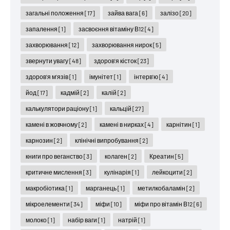
загальні положення
[17]
зайва вага
[6]
залізо
[20]
запалення
[1]
засвоєння вітаміну В12
[4]
захворювання
[12]
захворювання нирок
[5]
звернути увагу
[48]
здоров'я кісток
[23]
здоров'я м'язів
[1]
імунітет
[1]
інтерв'ю
[4]
йод
[17]
кадмій
[2]
калій
[2]
калькулятори раціону
[1]
кальцій
[27]
камені в жовчному
[2]
камені в нирках
[4]
карнітин
[1]
карнозин
[2]
клінічні випробування
[2]
книги про веганство
[3]
колаген
[2]
Креатин
[5]
критичне мислення
[3]
кулінарія
[1]
лейкоцити
[2]
макробіотика
[1]
марганець
[1]
метилкобаламін
[2]
мікроелементи
[34]
міфи
[10]
міфи про вітамін В12
[6]
молоко
[1]
набір ваги
[1]
натрій
[1]