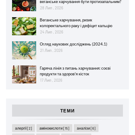
веганське харчування бути протизапальним?
28 Лип , 2026
Веганське харчування, ризик
колоректального раку і дефіцит кальцію
24 Лип , 2026
Огляд наукових досліджень (2024.1)
21 Лип , 2026
Гаряча лінія з питань харчування: соєві
продукти та здоров'я кісток
17 Лип , 2026
ТЕМИ
алергії
[2]
амінокислоти
[15]
аналізи
[6]