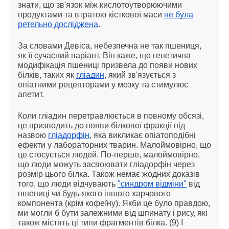
знати, що зв'язок між кислотоутворюючими
продуктами та втратою кісткової маси
не була
ретельно досліджена
.
За словами Девіса, небезпечна не так пшениця,
як її сучасний варіант. Він каже, що генетична
модифікація пшениці призвела до появи нових
білків, таких як
гліадин
, який зв'язується з
опіатними рецепторами у мозку та стимулює
апетит.
Коли гліадин перетравлюється в повному обсязі,
це призводить до появи білкової фракції під
назвою
гліадорфін
, яка викликає опіатоподібні
ефекти у лабораторних тварин. Малоймовірно, що
це стосується людей. По-перше, малоймовірно,
що люди можуть засвоювати гліадорфін через
розмір цього білка. Також немає жодних доказів
того, що люди відчувають
"синдром відміни"
від
пшениці чи будь-якого іншого харчового
компонента (крім кофеїну). Якби це було правдою,
ми могли б бути залежними від шпинату і рису, які
також містять ці типи фрагментів білка. (9) І