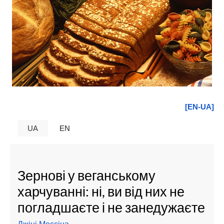
[EN-UA]
UA
EN
Зернові у веганському
харчуванні: ні, ви від них не
погладшаєте і не занедужаєте