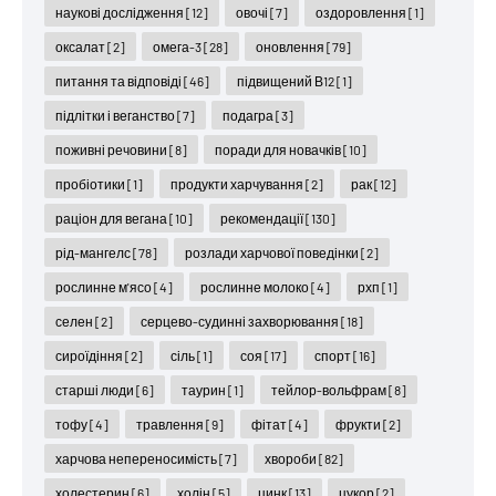
наукові дослідження
[12]
овочі
[7]
оздоровлення
[1]
оксалат
[2]
омега-3
[28]
оновлення
[79]
питання та відповіді
[46]
підвищений В12
[1]
підлітки і веганство
[7]
подагра
[3]
поживні речовини
[8]
поради для новачків
[10]
пробіотики
[1]
продукти харчування
[2]
рак
[12]
раціон для вегана
[10]
рекомендації
[130]
рід-мангелс
[78]
розлади харчової поведінки
[2]
рослинне м'ясо
[4]
рослинне молоко
[4]
рхп
[1]
селен
[2]
серцево-судинні захворювання
[18]
сироїдіння
[2]
сіль
[1]
соя
[17]
спорт
[16]
старші люди
[6]
таурин
[1]
тейлор-вольфрам
[8]
тофу
[4]
травлення
[9]
фітат
[4]
фрукти
[2]
харчова непереносимість
[7]
хвороби
[82]
холестерин
[6]
холін
[5]
цинк
[13]
цукор
[2]