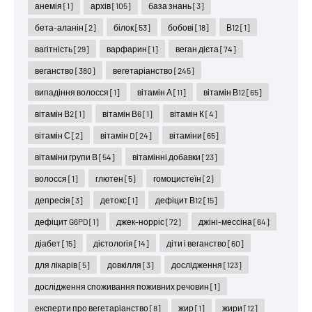
анемія
[1]
архів
[105]
база знань
[3]
бета-аланін
[2]
білок
[53]
бобові
[18]
В12
[1]
вагітність
[29]
варфарин
[1]
веган дієта
[74]
веганство
[380]
вегетаріанство
[245]
випадіння волосся
[1]
вітамін А
[11]
вітамін В12
[65]
вітамін В2
[1]
вітамін В6
[1]
вітамін К
[4]
вітамін С
[2]
вітамін D
[24]
вітаміни
[65]
вітаміни групи В
[54]
вітамінні добавки
[23]
волосся
[1]
глютен
[5]
гомоцистеїн
[2]
депресія
[3]
детокс
[1]
дефіцит В12
[15]
дефіцит G6PD
[1]
джек-норріс
[72]
джіні-мессіна
[64]
діабет
[15]
дієтологія
[14]
діти і веганство
[60]
для лікарів
[5]
довкілля
[3]
дослідження
[123]
дослідження споживання поживних речовин
[1]
експерти про вегетаріанство
[8]
жир
[1]
жири
[12]