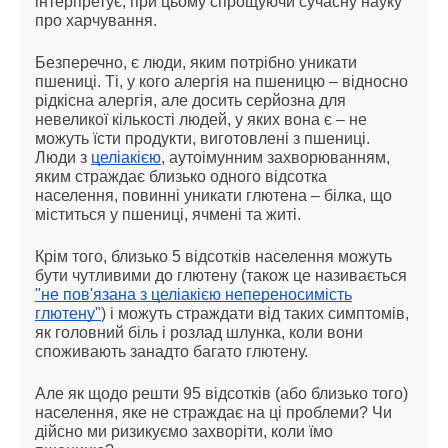
інтерпретує, при цьому спрощуючи сучасну науку
про харчування.
Безперечно, є люди, яким потрібно уникати
пшениці. Ті, у кого алергія на пшеницю – відносно
рідкісна алергія, але досить серйозна для
невеликої кількості людей, у яких вона є – не
можуть їсти продукти, виготовлені з пшениці.
Люди з
целіакією
, аутоімунним захворюванням,
яким страждає близько одного відсотка
населення, повинні уникати глютена – білка, що
міститься у пшениці, ячмені та житі.
Крім того, близько 5 відсотків населення можуть
бути чутливими до глютену (також це називається
"не пов'язана з целіакією непереносимість
глютену"
) і можуть страждати від таких симптомів,
як головний біль і розлад шлунка, коли вони
споживають занадто багато глютену.
Але як щодо решти 95 відсотків (або близько того)
населення, яке не страждає на ці проблеми? Чи
дійсно ми ризикуємо захворіти, коли їмо