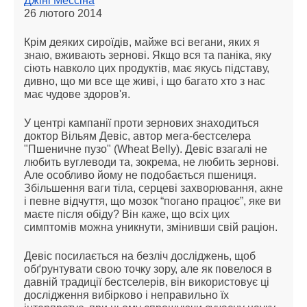
Джіні Мессіна
26 лютого 2014
Крім деяких сироїдів, майже всі вегани, яких я
знаю, вживають зернові. Якщо вся та паніка, яку
сіють навколо цих продуктів, має якусь підставу,
дивно, що ми все ще живі, і що багато хто з нас
має чудове здоров'я.
У центрі кампанії проти зернових знаходиться
доктор Вільям Девіс, автор мега-бестселера
"Пшеничне пузо" (Wheat Belly). Девіс взагалі не
любить вуглеводи та, зокрема, не любить зернові.
Але особливо йому не подобається пшениця.
Збільшення ваги тіла, серцеві захворювання, акне
і певне відчуття, що мозок “погано працює”, яке ви
маєте після обіду? Він каже, що всіх цих
симптомів можна уникнути, змінивши свій раціон.
Девіс посилається на безліч досліджень, щоб
обґрунтувати свою точку зору, але як повелося в
давній традиції бестселерів, він використовує ці
дослідження вибірково і неправильно їх