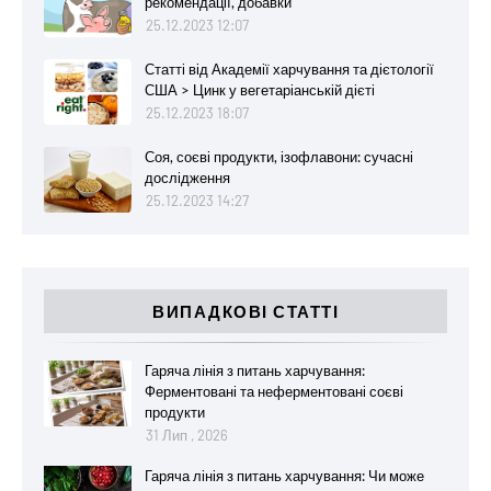
рекомендації, добавки
25.12.2023 12:07
Статті від Академії харчування та дієтології
США > Цинк у вегетаріанській дієті
25.12.2023 18:07
Соя, соєві продукти, ізофлавони: сучасні
дослідження
25.12.2023 14:27
ВИПАДКОВІ СТАТТІ
Гаряча лінія з питань харчування:
Ферментовані та неферментовані соєві
продукти
31 Лип , 2026
Гаряча лінія з питань харчування: Чи може