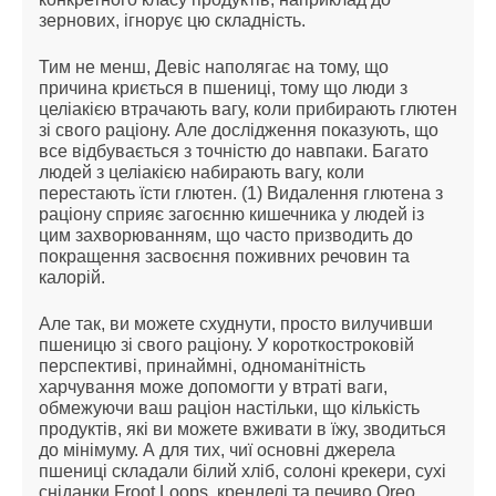
зернових, ігнорує цю складність.
Тим не менш, Девіс наполягає на тому, що
причина криється в пшениці, тому що люди з
целіакією втрачають вагу, коли прибирають глютен
зі свого раціону. Але дослідження показують, що
все відбувається з точністю до навпаки. Багато
людей з целіакією набирають вагу, коли
перестають їсти глютен. (1) Видалення глютена з
раціону сприяє загоєнню кишечника у людей із
цим захворюванням, що часто призводить до
покращення засвоєння поживних речовин та
калорій.
Але так, ви можете схуднути, просто вилучивши
пшеницю зі свого раціону. У короткостроковій
перспективі, принаймні, одноманітність
харчування може допомогти у втраті ваги,
обмежуючи ваш раціон настільки, що кількість
продуктів, які ви можете вживати в їжу, зводиться
до мінімуму. А для тих, чиї основні джерела
пшениці складали білий хліб, солоні крекери, сухі
сніданки Froot Loops, кренделі та печиво Oreo,