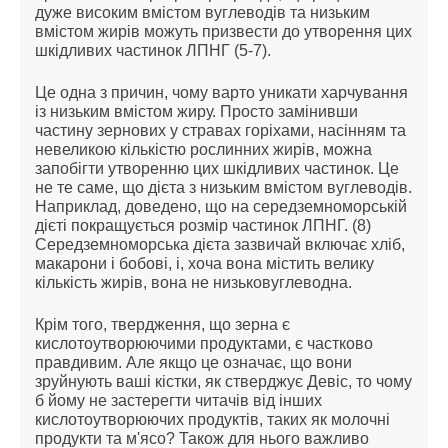
дуже високим вмістом вуглеводів та низьким
вмістом жирів можуть призвести до утворення цих
шкідливих частинок ЛПНГ (5-7).
Це одна з причин, чому варто уникати харчування
із низьким вмістом жиру. Просто замінивши
частину зернових у стравах горіхами, насінням та
невеликою кількістю рослинних жирів, можна
запобігти утворенню цих шкідливих частинок. Це
не те саме, що дієта з низьким вмістом вуглеводів.
Наприклад, доведено, що на середземноморській
дієті покращується розмір частинок ЛПНГ. (8)
Середземноморська дієта зазвичай включає хліб,
макарони і бобові, і, хоча вона містить велику
кількість жирів, вона не низьковуглеводна.
Крім того, твердження, що зерна є
кислотоутворюючими продуктами, є частково
правдивим. Але якщо це означає, що вони
зруйнують ваші кістки, як стверджує Девіс, то чому
б йому не застерегти читачів від інших
кислотоутворюючих продуктів, таких як молочні
продукти та м'ясо? Також для нього важливо