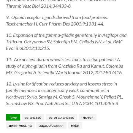
Thromb Vasc Biol 2014;34:433-8.
9. Opioid receptor ligands derived from food proteins.
Teschemacher H. Curr Pharm Des 2003;9:1331-44.
10. Expansion of the gamma-gliadin gene family in Aegilops and
Triticum. Goryunova SV, Salentijn EM, Chikida NN, et al. BMC
Evol Biol2012;12:215.
11. Are ancient durum wheats less toxic to celiac patients? A
study of alpha-gliadin from Graziella Ra and Kamut. Colomba
MS, Gregorini A. ScientificWorldJournal 2012;2012:837416.
12. Lysine fortification reduces anxiety and lessens stress in
family members in economically weak communities in
Northwest Syria. Smriga M, Ghosh S, Mouneimne Y, Pellett PL,
Scrimshaw NS. Proc Natl Acad Sci U S A 2004;101:8285-8
Теми
веганство
вегетаріанство
глютен
джіні-мессіна
захворювання
міфи