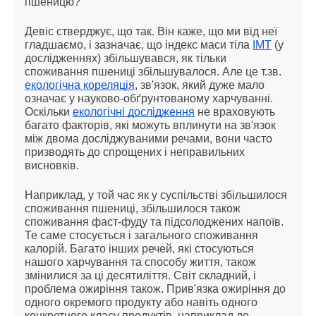
пшеницю?
Девіс стверджує, що так. Він каже, що ми від неї
гладшаємо, і зазначає, що індекс маси тіла
IMT
(у
дослідженнях) збільшувався, як тільки
споживання пшениці збільшувалося. Але це т.зв.
екологічна кореляція
, зв'язок, який дуже мало
означає у науково-обґрунтованому харчуванні.
Оскільки
екологічні дослідження
не враховують
багато факторів, які можуть вплинути на зв'язок
між двома досліджуваними речами, вони часто
призводять до спрощених і неправильних
висновків.
Наприклад, у той час як у суспільстві збільшилося
споживання пшениці, збільшилося також
споживання фаст-фуду та підсолоджених напоїв.
Те саме стосується і загального споживання
калорій. Багато інших речей, які стосуються
нашого харчування та способу життя, також
змінилися за ці десятиліття. Світ складний, і
проблема ожиріння також. Прив'язка ожиріння до
одного окремого продукту або навіть одного
конкретного класу продуктів, наприклад до