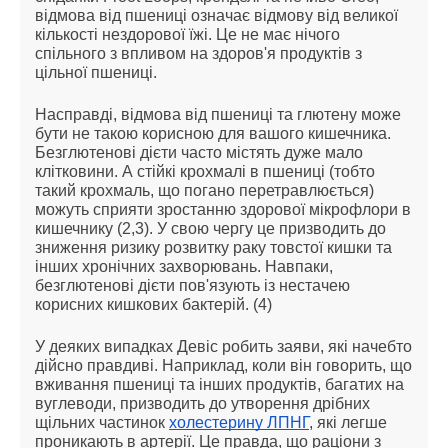
відмова від пшениці означає відмову від великої
кількості нездорової їжі. Це не має нічого
спільного з впливом на здоров'я продуктів з
цільної пшениці.
Насправді, відмова від пшениці та глютену може
бути не такою корисною для вашого кишечника.
Безглютенові дієти часто містять дуже мало
клітковини. А стійкі крохмалі в пшениці (тобто
такий крохмаль, що погано перетравлюється)
можуть сприяти зростанню здорової мікрофлори в
кишечнику (2,3). У свою чергу це призводить до
зниження ризику розвитку раку товстої кишки та
інших хронічних захворювань. Навпаки,
безглютенові дієти пов'язують із нестачею
корисних кишкових бактерій. (4)
У деяких випадках Девіс робить заяви, які начебто
дійсно правдиві. Наприклад, коли він говорить, що
вживання пшениці та інших продуктів, багатих на
вуглеводи, призводить до утворення дрібних
щільних частинок
холестерину ЛПНГ
, які легше
проникають в артерії. Це правда, що раціони з