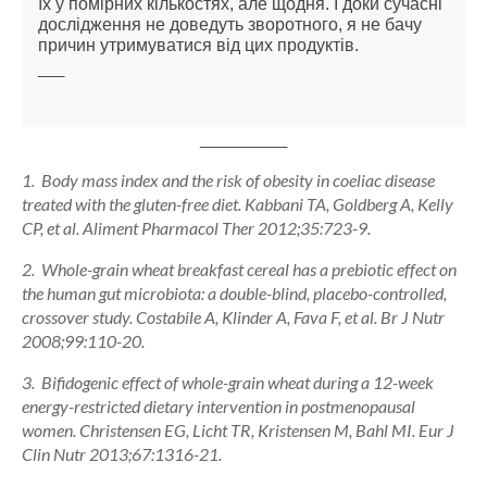
їх у помірних кількостях, але щодня. І доки сучасні
дослідження не доведуть зворотного, я не бачу
причин утримуватися від цих продуктів.
___
__________
1. Body mass index and the risk of obesity in coeliac disease
treated with the gluten-free diet. Kabbani TA, Goldberg A, Kelly
CP, et al. Aliment Pharmacol Ther 2012;35:723-9.
2. Whole-grain wheat breakfast cereal has a prebiotic effect on
the human gut microbiota: a double-blind, placebo-controlled,
crossover study. Costabile A, Klinder A, Fava F, et al. Br J Nutr
2008;99:110-20.
3. Bifidogenic effect of whole-grain wheat during a 12-week
energy-restricted dietary intervention in postmenopausal
women. Christensen EG, Licht TR, Kristensen M, Bahl MI. Eur J
Clin Nutr 2013;67:1316-21.