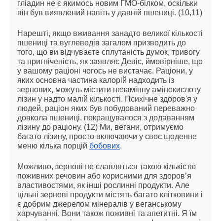
гліадин не є якимось новим ГМО-білком, оскільки
він був виявлений навіть у давній пшениці. (10,11)
Нарешті, якщо вживання занадто великої кількості
пшениці та вуглеводів загалом призводить до
того, що ви відчуваєте сплутаність думок, тривогу
та пригніченість, як заявляє Девіс, ймовірніше, що
у вашому раціоні чогось не вистачає. Раціони, у
яких основна частина калорій надходить із
зернових, можуть містити незамінну амінокислоту
лізин у надто малій кількості. Психічне здоров'я у
людей, раціон яких був побудований переважно
довкола пшениці, покращувалося з додаванням
лізину до раціону. (12) Ми, вегани, отримуємо
багато лізину, просто включаючи у своє щоденне
меню кілька порцій
бобових
.
Можливо, зернові не славляться такою кількістю
поживних речовин або корисними для здоров’я
властивостями, як інші рослинні продукти. Але
цільні зернові продукти містять багато клітковини і
є добрим джерелом мінералів у веганському
харчуванні. Вони також поживні та апетитні. Я їм