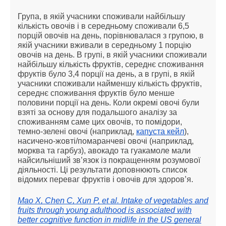
Група, в якій учасники споживали найбільшу
кількість овочів і в середньому споживали 6,5
порцій овочів на день, порівнювалася з групою, в
якій учасники вживали в середньому 1 порцію
овочів на день. В групі, в якій учасники споживали
найбільшу кількість фруктів, середнє споживання
фруктів було 3,4 порції на день, а в групі, в якій
учасники споживали найменшу кількість фруктів,
середнє споживання фруктів було менше
половини порції на день. Коли окремі овочі були
взяті за основу для подальшого аналізу за
споживанням саме цих овочів, то помідори,
темно-зелені овочі (наприклад,
капуста кейл
),
насичено-жовті/помаранчеві овочі (наприклад,
морква та гарбуз), авокадо та гуакамоле мали
найсильніший зв’язок із покращенням розумової
діяльності. Ці результати доповнюють список
відомих переваг фруктів і овочів для здоров’я.
Mao X, Chen C, Xun P, et al. Intake of vegetables and
fruits through young adulthood is associated with
better cognitive function in midlife in the US general