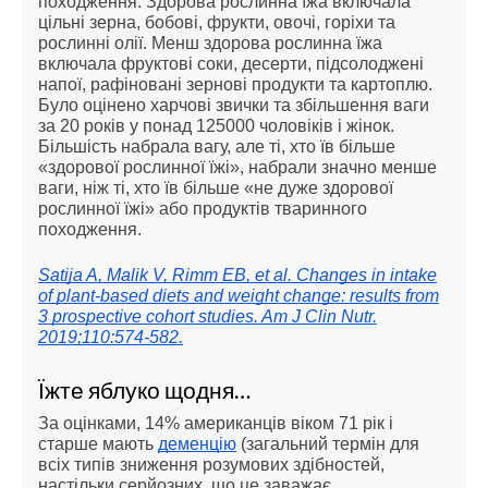
походження. Здорова рослинна їжа включала
цільні зерна, бобові, фрукти, овочі, горіхи та
рослинні олії. Менш здорова рослинна їжа
включала фруктові соки, десерти, підсолоджені
напої, рафіновані зернові продукти та картоплю.
Було оцінено харчові звички та збільшення ваги
за 20 років у понад 125000 чоловіків і жінок.
Більшість набрала вагу, але ті, хто їв більше
«здорової рослинної їжі», набрали значно менше
ваги, ніж ті, хто їв більше «не дуже здорової
рослинної їжі» або продуктів тваринного
походження.
Satija A, Malik V, Rimm EB, et al. Changes in intake
of plant-based diets and weight change: results from
3 prospective cohort studies. Am J Clin Nutr.
2019;110:574-582.
Їжте яблуко щодня…
За оцінками, 14% американців віком 71 рік і
старше мають
деменцію
(загальний термін для
всіх типів зниження розумових здібностей,
настільки серйозних, що це заважає