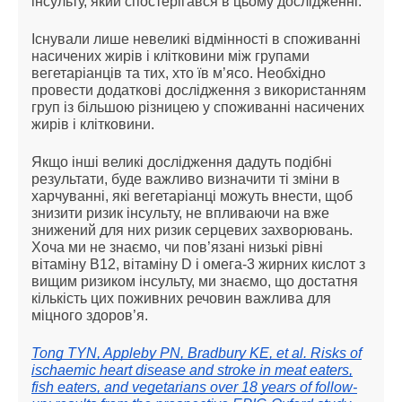
інсульту, який спостерігався в цьому дослідженні.
Існували лише невеликі відмінності в споживанні
насичених жирів і клітковини між групами
вегетаріанців та тих, хто їв м’ясо. Необхідно
провести додаткові дослідження з використанням
груп із більшою різницею у споживанні насичених
жирів і клітковини.
Якщо інші великі дослідження дадуть подібні
результати, буде важливо визначити ті зміни в
харчуванні, які вегетаріанці можуть внести, щоб
знизити ризик інсульту, не впливаючи на вже
знижений для них ризик серцевих захворювань.
Хоча ми не знаємо, чи пов’язані низькі рівні
вітаміну B12, вітаміну D і омега-3 жирних кислот з
вищим ризиком інсульту, ми знаємо, що достатня
кількість цих поживних речовин важлива для
міцного здоров’я.
Tong TYN, Appleby PN, Bradbury KE, et al. Risks of
ischaemic heart disease and stroke in meat eaters,
fish eaters, and vegetarians over 18 years of follow-