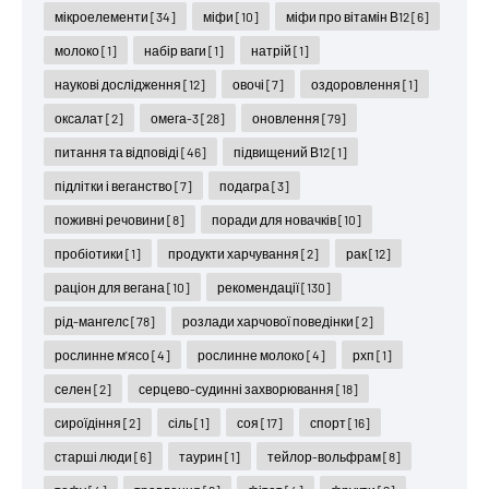
мікроелементи
[34]
міфи
[10]
міфи про вітамін В12
[6]
молоко
[1]
набір ваги
[1]
натрій
[1]
наукові дослідження
[12]
овочі
[7]
оздоровлення
[1]
оксалат
[2]
омега-3
[28]
оновлення
[79]
питання та відповіді
[46]
підвищений В12
[1]
підлітки і веганство
[7]
подагра
[3]
поживні речовини
[8]
поради для новачків
[10]
пробіотики
[1]
продукти харчування
[2]
рак
[12]
раціон для вегана
[10]
рекомендації
[130]
рід-мангелс
[78]
розлади харчової поведінки
[2]
рослинне м'ясо
[4]
рослинне молоко
[4]
рхп
[1]
селен
[2]
серцево-судинні захворювання
[18]
сироїдіння
[2]
сіль
[1]
соя
[17]
спорт
[16]
старші люди
[6]
таурин
[1]
тейлор-вольфрам
[8]