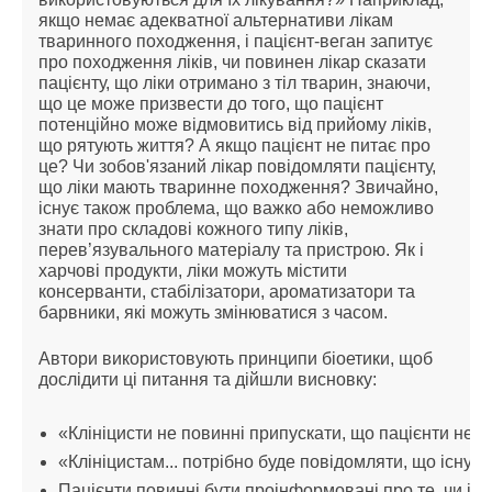
якщо немає адекватної альтернативи лікам
тваринного походження, і пацієнт-веган запитує
про походження ліків, чи повинен лікар сказати
пацієнту, що ліки отримано з тіл тварин, знаючи,
що це може призвести до того, що пацієнт
потенційно може відмовитись від прийому ліків,
що рятують життя? А якщо пацієнт не питає про
це? Чи зобов'язаний лікар повідомляти пацієнту,
що ліки мають тваринне походження? Звичайно,
існує також проблема, що важко або неможливо
знати про складові кожного типу ліків,
перев’язувального матеріалу та пристрою. Як і
харчові продукти, ліки можуть містити
консерванти, стабілізатори, ароматизатори та
барвники, які можуть змінюватися з часом.
Автори використовують принципи біоетики, щоб
дослідити ці питання та дійшли висновку:
«Клініцисти не повинні припускати, що пацієнти не 
«Клініцистам... потрібно буде повідомляти, що існу
Пацієнти повинні бути проінформовані про те, чи іс