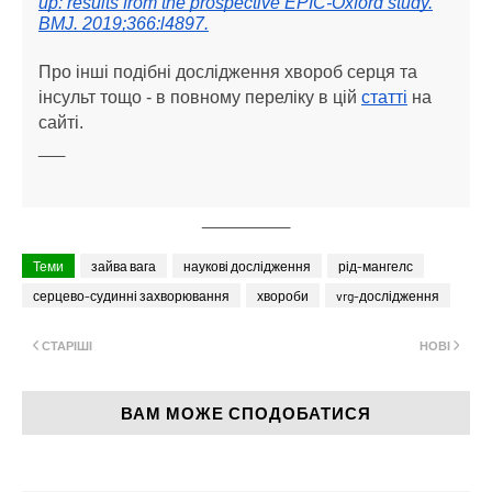
up: results from the prospective EPIC-Oxford study.
BMJ. 2019;366:l4897.
Про інші подібні дослідження хвороб серця та
інсульт тощо - в повному переліку в цій
статті
на
сайті.
___
__________
Теми
зайва вага
наукові дослідження
рід-мангелс
серцево-судинні захворювання
хвороби
vrg-дослідження
СТАРІШІ
НОВІ
ВАМ МОЖЕ СПОДОБАТИСЯ