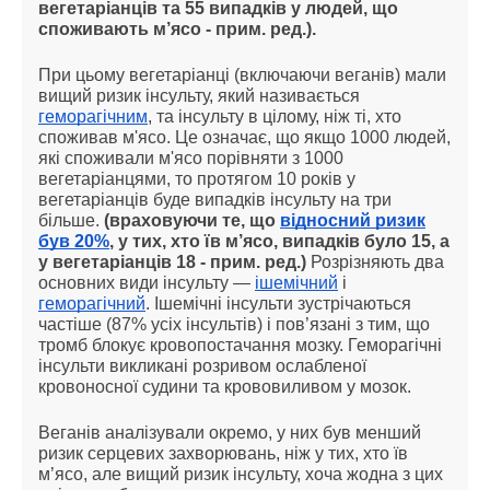
вегетаріанців та 55 випадків у людей, що
споживають м’ясо - прим. ред.).
При цьому вегетаріанці (включаючи веганів) мали
вищий ризик інсульту, який називається
геморагічним
, та інсульту в цілому, ніж ті, хто
споживав м'ясо. Це означає, що якщо 1000 людей,
які споживали м'ясо порівняти з 1000
вегетаріанцями, то протягом 10 років у
вегетаріанців буде випадків інсульту на три
більше.
(враховуючи те, що
відносний ризик
був 20%
, у тих, хто їв м’ясо, випадків було 15, а
у вегетаріанців 18 - прим. ред.)
Розрізняють два
основних види інсульту —
ішемічний
і
геморагічний
. Ішемічні інсульти зустрічаються
частіше (87% усіх інсультів) і пов’язані з тим, що
тромб блокує кровопостачання мозку. Геморагічні
інсульти викликані розривом ослабленої
кровоносної судини та крововиливом у мозок.
Веганів аналізували окремо, у них був менший
ризик серцевих захворювань, ніж у тих, хто їв
м’ясо, але вищий ризик інсульту, хоча жодна з цих