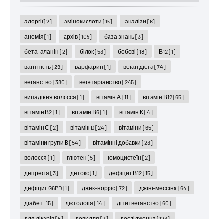
алергії
[2]
амінокислоти
[15]
аналізи
[6]
анемія
[1]
архів
[105]
база знань
[3]
бета-аланін
[2]
білок
[53]
бобові
[18]
В12
[1]
вагітність
[29]
варфарин
[1]
веган дієта
[74]
веганство
[380]
вегетаріанство
[245]
випадіння волосся
[1]
вітамін А
[11]
вітамін В12
[65]
вітамін В2
[1]
вітамін В6
[1]
вітамін К
[4]
вітамін С
[2]
вітамін D
[24]
вітаміни
[65]
вітаміни групи В
[54]
вітамінні добавки
[23]
волосся
[1]
глютен
[5]
гомоцистеїн
[2]
депресія
[3]
детокс
[1]
дефіцит В12
[15]
дефіцит G6PD
[1]
джек-норріс
[72]
джіні-мессіна
[64]
діабет
[15]
дієтологія
[14]
діти і веганство
[60]
для лікарів
[5]
довкілля
[3]
дослідження
[123]