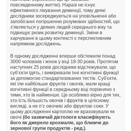
повсякденному життю). Наразі не існує
ефективного лікування деменції, тому деякі
дослідники зосереджуються на уповільненні або
запобіганні погіршенню розумових здібностей, що
з’являється у деяких людей середнього віку та
підвищує ризик розвитку деменції. Зміни в
харчуванні в цьому контексті є перспективним
напрямком досліджень.
В одному дослідженні вперше обстежили понад
3000 чоловіків і жінок у віці 18-30 років. Протягом
наступних 25 років дослідники відстежували, що
суб’єкти їдять, і вимірювали їхні когнітивні функції
за допомогою стандартизованих тестів. Суб'єкти,
які їли найбільше фруктів і овочів, мали кращі
когнітивні функції в середньому віці порівняно з
тими, хто їв найменше. Це особливо вірно для тих,
хто їсть більшість овочів і фруктів в цілісному
вигляді, а не п’є овочеві або фруктові соки. У
цьому дослідженні картоплю не враховували як
овочі
(бо зазвичай дієтологи класифікують
його як джерело крохмалю, що ближче до
зернової групи продуктів - ред.).