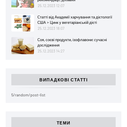
25.12.2023 12:07
Статті від Академії харчування та дієтології
США > Цинк у вегетаріанській дієті
25.12.2023 18:07
Соя, соєві продукти, ізофлавони: сучасні
дослідження
25.12.2023 14:27
ВИПАДКОВІ СТАТТІ
5/random/post-list
ТЕМИ