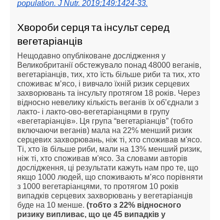
population. J Nutr. 2019;149:1424-33.
Хвороби серця та інсульт серед
вегетаріанців
Нещодавно опубліковане дослідження у
Великобританії обстежувало понад 48000 веганів,
вегетаріанців, тих, хто їсть більше риби та тих, хто
споживає м’ясо, і вивчало їхній ризик серцевих
захворювань та інсульту протягом 18 років. Через
відносно невелику кількість веганів їх об’єднали з
лакто- і лакто-ово-вегетаріанцями в групу
«вегетаріанців». Ця група “вегетаріанців” (тобто
включаючи веганів) мала на 22% менший ризик
серцевих захворювань, ніж ті, хто споживав м'ясо.
Ті, хто їв більше риби, мали на 13% менший ризик,
ніж ті, хто споживав м'ясо. За словами авторів
дослідження, ці результати кажуть нам про те, що
якщо 1000 людей, що споживають м’ясо порівняти
з 1000 вегетаріанцями, то протягом 10 років
випадків серцевих захворювань у вегетаріанців
буде на 10 менше.
(тобто з 22% відносного
ризику випливає, що це 45 випадків у