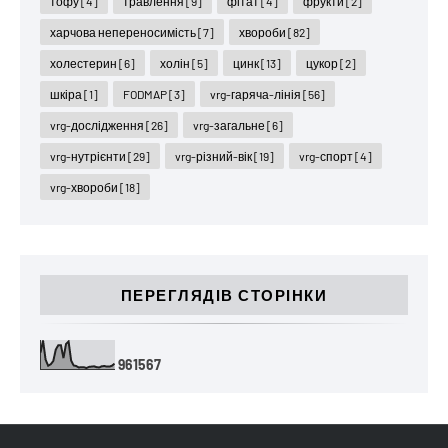
тофу
[4]
травлення
[9]
фітат
[4]
фрукти
[2]
харчова непереносимість
[7]
хвороби
[82]
холестерин
[6]
холін
[5]
цинк
[13]
цукор
[2]
шкіра
[1]
FODMAP
[3]
vrg-гаряча-лінія
[56]
vrg-дослідження
[26]
vrg-загальне
[6]
vrg-нутрієнти
[29]
vrg-різний-вік
[19]
vrg-спорт
[4]
vrg-хвороби
[18]
ПЕРЕГЛЯДІВ СТОРІНКИ
9
6
1
5
6
7