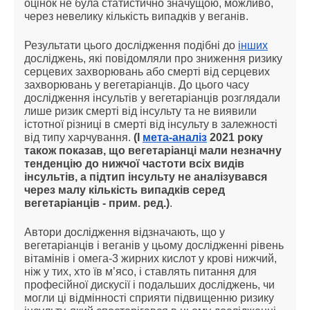
оцінок не була статистично значущою, можливо,
через невелику кількість випадків у веганів.
Результати цього дослідження подібні до
інших
досліджень, які повідомляли про зниження ризику
серцевих захворювань або смерті від серцевих
захворювань у вегетаріанців. До цього часу
дослідження інсультів у вегетаріанців розглядали
лише ризик смерті від інсульту та не виявили
істотної різниці в смерті від інсульту в залежності
від типу харчування.
(І
мета-аналіз
2021 року
також показав, що вегетаріанці мали незначну
тенденцію до нижчої частоти всіх видів
інсультів, а підтип інсульту не аналізувався
через малу кількість випадків серед
вегетаріанців - прим. ред.)
.
Автори дослідження відзначають, що у
вегетаріанців і веганів у цьому дослідженні рівень
вітамінів і омега-3 жирних кислот у крові нижчий,
ніж у тих, хто їв м’ясо, і ставлять питання для
професійної дискусії і подальших досліджень, чи
могли ці відмінності сприяти підвищенню ризику