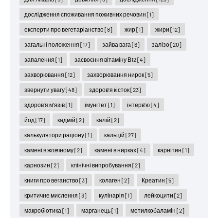
дослідження споживання поживних речовин
[1]
експерти про вегетаріанство
[8]
жир
[1]
жири
[12]
загальні положення
[17]
зайва вага
[6]
залізо
[20]
запалення
[1]
засвоєння вітаміну В12
[4]
захворювання
[12]
захворювання нирок
[5]
звернути увагу
[48]
здоров'я кісток
[23]
здоров'я м'язів
[1]
імунітет
[1]
інтерв'ю
[4]
йод
[17]
кадмій
[2]
калій
[2]
калькулятори раціону
[1]
кальцій
[27]
камені в жовчному
[2]
камені в нирках
[4]
карнітин
[1]
карнозин
[2]
клінічні випробування
[2]
книги про веганство
[3]
колаген
[2]
Креатин
[5]
критичне мислення
[3]
кулінарія
[1]
лейкоцити
[2]
макробіотика
[1]
марганець
[1]
метилкобаламін
[2]