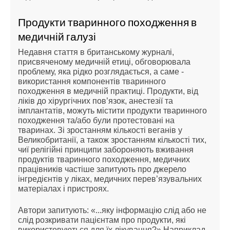
Продукти тваринного походження в
медичній галузі
Недавня стаття в британському журналі,
присвяченому медичній етиці, обговорювала
проблему, яка рідко розглядається, а саме -
використання компонентів тваринного
походження в медичній практиці. Продукти, від
ліків до хірургічних пов’язок, анестезії та
імплантатів, можуть містити продукти тваринного
походження та/або були протестовані на
тваринах. Зі зростанням кількості веганів у
Великобританії, а також зростанням кількості тих,
чиї релігійні принципи забороняють вживання
продуктів тваринного походження, медичних
працівників частіше запитують про джерело
інгредієнтів у ліках, медичних перев’язувальних
матеріалах і пристроях.
Автори запитують: «...яку інформацію слід або не
слід розкривати пацієнтам про продукти, які
використовуються для їх лікування?» Наприклад,