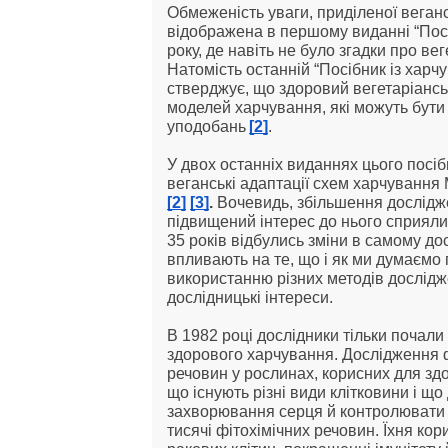
Обмеженість уваги, приділеної вегансь
відображена в першому виданні “Посі
року, де навіть не було згадки про ве
Натомість останній “Посібник із харч
стверджує, що здоровий вегетаріанськ
моделей харчування, які можуть бути 
уподобань
[2]
.
У двох останніх виданнях цього посібн
[2]
[3]
.
 Вочевидь, збільшення дослідже
підвищений інтерес до нього сприяли 
35 років відбулись зміни в самому дос
впливають на те, що і як ми думаємо 
використанню різних методів дослідж
дослідницькі інтереси.
В 1982 році дослідники тільки почали
здорового харчування. Дослідження ф
речовин у рослинах, корисних для здо
що існують різні види клітковини і щ
захворювання серця й контролювати рі
тисячі фітохімічних речовин. Їхня кор