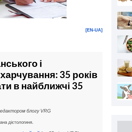
[EN-UA]
ського і 
харчування: 35 років 
ати в найближчі 35 
 редактором блогу VRG
ана дієтологиня.