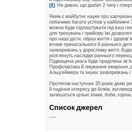
[8]
. Не дивно, що діабет 2 типу і гіпе
Яким є майбутнє науки про харчування
побачимо багато успіхів у найближчі 
можна буде підлаштувати під ваш гене
для тренувань і прийому їжі дозволят
про наші дієти, образ життя і здоров
вплив пренатального й раннього дитя
захворювань у дорослому житті. Буде
розглянуть наслідки раннього переходу
Підвищена увага буде приділена зв’я
Профілактика й лікування ожиріння, р
Альцгеймера та інших захворювань і 
Протягом наступних 35 років деякі реч
й падіння інтересу до білків, вуглево
залишаться цільні злаки, боби, горіхи,
Список джерел
___