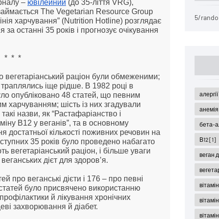
рналу – 
ювілейний
 (до 35-ліття VRG), 
 займається The Vegetarian Resource Group 
5/rando
ія харчування” (Nutrition Hotline) розглядає 
 за останні 35 років і прогнозує очікування 
*  *  *
о вегетаріанський раціон були обмеженими; 
раплялись іще рідше. В 1982 році в 
алергі
ло опубліковано 48 статей, що певним 
м харчуванням; шість із них згадували 
анемі
такі назви, як “Растафаріанство і 
іну В12 у веганів”, та в основному 
бета-а
я достатньої кількості поживних речовин на 
В12
[1]
ступних 35 років було проведено набагато 
 вегетаріанський раціон, і більше уваги 
веган 
 веганських дієт для здоров’я.
вегета
й про веганські дієти і 176 – про певні 
вітамі
 статей було присвячено використанню 
 профілактики й лікування хронічних 
вітамі
еві захворювання й діабет.
вітамін