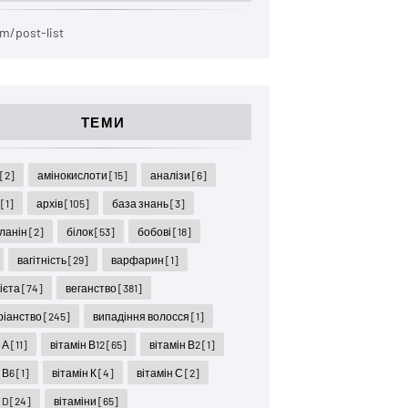
m/post-list
ТЕМИ
ї
[2]
амінокислоти
[15]
аналізи
[6]
я
[1]
архів
[105]
база знань
[3]
ланін
[2]
білок
[53]
бобові
[18]
вагітність
[29]
варфарин
[1]
дієта
[74]
веганство
[381]
ріанство
[245]
випадіння волосся
[1]
н А
[11]
вітамін В12
[65]
вітамін В2
[1]
н В6
[1]
вітамін К
[4]
вітамін С
[2]
 D
[24]
вітаміни
[65]