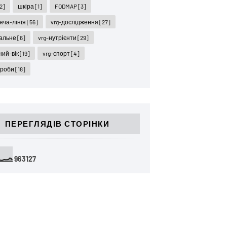
2]
шкіра
[1]
FODMAP
[3]
ряча-лінія
[56]
vrg-дослідження
[27]
гальне
[6]
vrg-нутрієнти
[29]
ний-вік
[19]
vrg-спорт
[4]
ороби
[18]
ПЕРЕГЛЯДІВ СТОРІНКИ
9
6
3
1
2
7