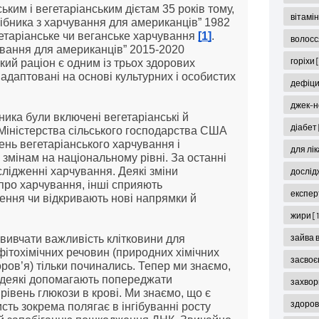
ким і вегетаріанським дієтам 35 років тому, 
вітамі
бника з харчування для американців” 1982 
гетаріанське чи веганське харчування 
[1]
. 
волос
ування для американців” 2015-2020 
горіхи
ий раціон є одним із трьох здорових 
адаптовані на основі культурних і особистих 
дефіци
джек-н
ика були включені вегетаріанські й 
діабет
веганські адаптації схем харчування Міністерства сільського господарства США 
нь вегетаріанського харчування і 
для лі
змінам на національному рівні. За останні 
лідженні харчування. Деякі зміни 
дослід
про харчування, інші сприяють 
експер
ення чи відкривають нові напрямки й 
жири
[
зайва 
 вивчати важливість клітковини для 
ітохімічних речовин (природних хімічних 
засвоє
ров’я) тільки починались. Тепер ми знаємо, 
о деякі допомагають попереджати 
захвор
вень глюкози в крові. Ми знаємо, що є 
здоров'
исть зокрема полягає в інгібуванні росту 