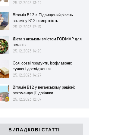
25.12.2023 13:42
Вітамін В12 > Підвищений рівень
вітаміну B12 і смертність
25.12.2023 12:13
Дієта з низьким вмістом FODMAP для
веганів
25.12.2023 14:29
Соя, соєві продукти, ізофлавони:
сучасні дослідження
25.12.2023 14:27
Вітамін B12 у веганському раціоні:
рекомендації, добавки
25.12.2023 12:07
ВИПАДКОВІ СТАТТІ