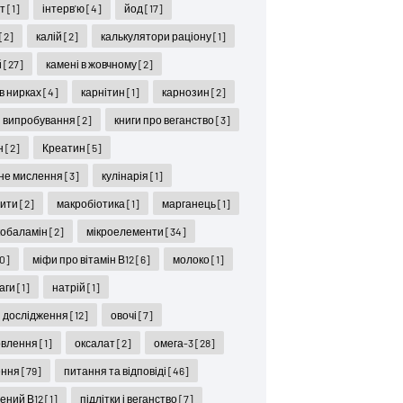
ет
[1]
інтерв'ю
[4]
йод
[17]
[2]
калій
[2]
калькулятори раціону
[1]
й
[27]
камені в жовчному
[2]
 в нирках
[4]
карнітин
[1]
карнозин
[2]
ні випробування
[2]
книги про веганство
[3]
н
[2]
Креатин
[5]
не мислення
[3]
кулінарія
[1]
цити
[2]
макробіотика
[1]
марганець
[1]
кобаламін
[2]
мікроелементи
[34]
10]
міфи про вітамін В12
[6]
молоко
[1]
ваги
[1]
натрій
[1]
і дослідження
[12]
овочі
[7]
овлення
[1]
оксалат
[2]
омега-3
[28]
ення
[79]
питання та відповіді
[46]
ений В12
[1]
підлітки і веганство
[7]