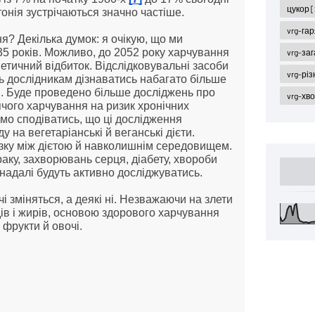
цукор
[
ртонія зустрічаються значно частіше.
vrg-га
? Декілька думок: я очікую, що ми 
35 років. Можливо, до 2052 року харчування 
vrg-за
тичний відбиток. Відслідковувальні засоби 
vrg-різ
ь дослідникам дізнаватись набагато більше 
’я. Буде проведено більше досліджень про 
vrg-хв
чого харчування на ризик хронічних 
мо сподіватись, що ці дослідження 
 на вегетаріанські й веганські дієти. 
зку між дієтою й навколишнім середовищем. 
аку, захворювань серця, діабету, хвороби 
надалі будуть активно досліджуватись.
і зміняться, а деякі ні. Незважаючи на злети 
дів і жирів, основою здорового харчування 
 фрукти й овочі.