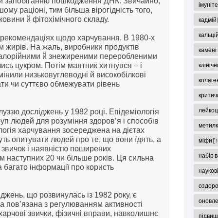
у й запобіганню пошкодження ДНК. Звичайно, 
імуніт
му раціоні, тим більша вірогідність того, 
тковини й фітохімічного складу.
кадмій
кальці
в рекомендаціях щодо харчування. В 1980-х 
м жирів. На жаль, виробники продуктів 
камені
калорійними й знежиреними переробленими 
клініч
сь цукром. Потім маятник хитнувся – і 
інили низьковуглеводні й високобілкові 
колаге
ти чи суттєво обмежувати рівень 
критич
лейко
уззю досліджень у 1982 році. Епідеміологія 
п людей для розуміння здоров’я і способів 
метил
огія харчування зосереджена на дієтах 
ь опитувати людей про те, що вони їдять, а 
міфи
[
 звичок і наявністю поширених 
набір 
м наступних 20 чи більше років. Ця сильна 
багато інформації про користь 
науков
оздор
ень, що розвинулась із 1982 року, є 
оновл
ка пов’язана з регулюванням активності 
харчові звички, фізичні вправи, навколишнє 
підвищ