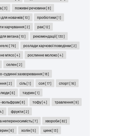
ра
[3]
поживні речовини
[8]
 для новачків
[10]
пробіотики
[1]
ти харчування
[2]
рак
[12]
 для вегана
[10]
рекомендації
[130]
нгелс
[79]
розлади харчової поведінки
[2]
не м'ясо
[4]
рослинне молоко
[4]
селен
[2]
о-судинні захворювання
[18]
іння
[2]
сіль
[1]
соя
[17]
спорт
[16]
 люди
[6]
таурин
[1]
р-вольфрам
[8]
тофу
[4]
травлення
[9]
4]
фрукти
[2]
а непереносимість
[7]
хвороби
[82]
терин
[6]
холін
[5]
цинк
[13]