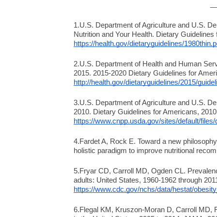
_
1.U.S. Department of Agriculture and U.S. D
https://health.gov/dietaryguidelines/1980t
2.U.S. Department of Health and Human Serv
http://health.gov/dietaryguidelines/2015/guidel
3.U.S. Department of Agriculture and U.S. 
https://www.cnpp.usda.gov/sites/default/file
4.Fardet A, Rock E. Toward a new philosophy of
holistic paradigm to improve nutritional reco
5.Fryar CD, Carroll MD, Ogden CL. Prevalenc
https://www.cdc.gov/nchs/data/hestat/obesit
6.Flegal KM, Kruszon-Moran D, Carroll MD, F