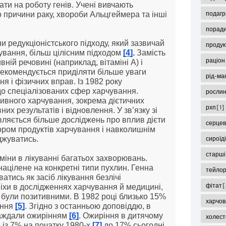
ти на роботу генів. Учені вивчають 
подаг
о причини раку, хвороби Альцгеймера та інші 
поради
и редукціоністського підходу, який зазвичай 
продук
ування, більш цілісним підходом 
[4]
.
 Замість 
раціон
ній речовині (наприклад, вітаміні А) і 
рекомендується приділяти більше уваги 
рід-ма
 і фізичних вправ. Із 1982 року 
до спеціалізованих сфер харчування. 
рослин
ивного харчування, зокрема дієтичних 
рхп
[1]
х результатів і відновлення. У зв’язку зі 
вляється більше досліджень про вплив дієти 
серцев
ором продуктів харчування і навколишнім 
сироїд
джуватись.
старші
зміни в лікуванні багатьох захворювань. 
націлене на конкретні типи пухлин. Генна 
тейло
тись як засіб лікування безлічі 
фітат
[
хи в дослідженнях харчування й медицині, 
е були позитивними. В 1982 році близько 15% 
харчов
ння 
[5]
. Згідно з останньою доповіддю, в 
аждали ожирінням 
[6]
. Ожиріння в дитячому 
холес
 із 7% на початку 1980-х 
[7]
 до 17% сьогодні 