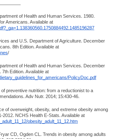
_________
epartment of Health and Human Services. 1980. 
Nutrition and Your Health. Dietary Guidelines for Americans. Available at 
hin.pdf?_ga=1.138360560.1750884492.1485196287
ices and U.S. Department of Agriculture. December 
2015. 2015-2020 Dietary Guidelines for Americans. 8th Edition. Available at 
ines
/
Department of Health and Human Services. December 
2010. Dietary Guidelines for Americans, 2010. 7th Edition. Available at 
s/dietary_guidelines_for_americans/PolicyDoc.pdf
 preventive nutrition: from a reductionist to a 
mmendations. Adv Nutr. 2014; 15:430-46.
e of overweight, obesity, and extreme obesity among 
adults: United States, 1960-1962 through 2011-2012. NCHS Health E-Stats. Available at 
y_adult_11_12/obesity_adult_11_12.htm
ryar CD, Ogden CL. Trends in obesity among adults 