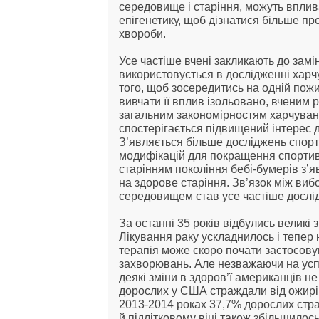
середовище і старіння, можуть вплива
епігенетику, щоб дізнатися більше пр
хвороби.
Усе частіше вчені закликають до замін
використовується в дослідженні харч
того, щоб зосередитись на одній пожив
вивчати її вплив ізольовано, вченим 
загальним закономірностям харчування
спостерігається підвищений інтерес 
З’являється більше досліджень спорт
модифікацій для покращення спортивни
старінням покоління бебі-бумерів з’я
на здорове старіння. Зв’язок між виб
середовищем став усе частіше дослі
За останні 35 років відбулись великі 
Лікування раку ускладнилось і тепер 
терапія може скоро почати застосовува
захворювань. Але незважаючи на успі
деякі зміни в здоров’ї американців н
дорослих у США страждали від ожирі
2013-2014 роках 37,7% дорослих стр
й підлітковому віці також збільшилось