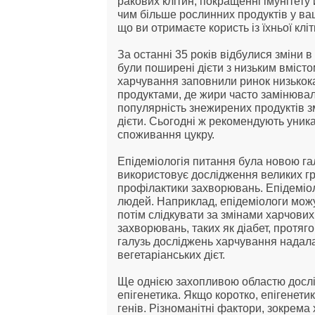
ракових клітин, покращенні імунітет
чим більше рослинних продуктів у вашо
що ви отримаєте користь із їхньої клі
За останні 35 років відбулися зміни 
були поширені дієти з низьким вмісто
харчування заповнили ринок низько
продуктами, де жири часто замінювали
популярність знежирених продуктів зм
дієти. Сьогодні ж рекомендують уника
споживання цукру.
Епідеміологія питання була новою гал
використовує дослідження великих гру
профілактики захворювань. Епідеміол
людей. Наприклад, епідеміологи можут
потім слідкувати за змінами харчових
захворювань, таких як діабет, протяго
галузь досліджень харчування надала 
вегетаріанських дієт.
Ще однією захопливою областю дослідж
епігенетика. Якщо коротко, епігенети
генів. Різноманітні фактори, зокрема 