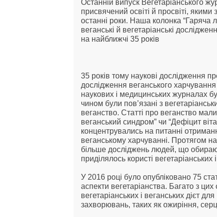
Останній випуск Вегетаріанського жу
присвячений освіті й просвіті, якими
останні роки. Наша колонка “Гаряча лін
веганські й вегетаріанські дослідження
на найближчі 35 років
35 років тому наукові дослідження пр
дослідження веганського харчування т
наукових і медицинських журналах бу
чином були пов’язані з вегетаріанськи
веганство. Статті про веганство мали 
веганський синдром” чи “Дефіцит вітам
концентрувались на питанні отриманн
веганському харчуванні. Протягом на
більше досліджень людей, що обирають
приділялось користі вегетаріанських і
У 2016 році було опубліковано 75 стате
аспекти вегетаріанства. Багато з цих
вегетаріанських і веганських дієт для
захворювань, таких як ожиріння, серц