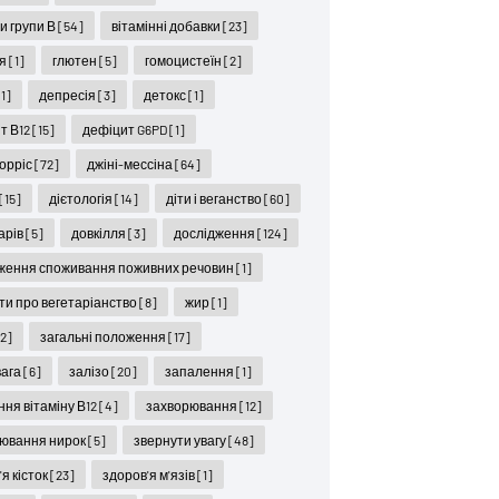
ни групи В
[54]
вітамінні добавки
[23]
ся
[1]
глютен
[5]
гомоцистеїн
[2]
[1]
депресія
[3]
детокс
[1]
т В12
[15]
дефіцит G6PD
[1]
орріс
[72]
джіні-мессіна
[64]
[15]
дієтологія
[14]
діти і веганство
[60]
карів
[5]
довкілля
[3]
дослідження
[124]
ження споживання поживних речовин
[1]
ти про вегетаріанство
[8]
жир
[1]
12]
загальні положення
[17]
вага
[6]
залізо
[20]
запалення
[1]
ння вітаміну В12
[4]
захворювання
[12]
ювання нирок
[5]
звернути увагу
[48]
я кісток
[23]
здоров'я м'язів
[1]