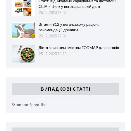
Статті від Академії харчування та дієтології
США > Цинк у вегетаріанській дієті
25.12.2023 18:07
Вітамін B12 у веганському раціоні:
рекомендації, добавки
25.12.2023 12:07
Дієта з низьким вмістом FODMAP для веганів
25.12.2023 14:29
ВИПАДКОВІ СТАТТІ
5/random/post-list