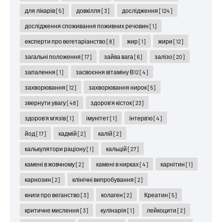
для лікарів
[5]
довкілля
[3]
дослідження
[124]
дослідження споживання поживних речовин
[1]
експерти про вегетаріанство
[8]
жир
[1]
жири
[12]
загальні положення
[17]
зайва вага
[6]
залізо
[20]
запалення
[1]
засвоєння вітаміну В12
[4]
захворювання
[12]
захворювання нирок
[5]
звернути увагу
[48]
здоров'я кісток
[23]
здоров'я м'язів
[1]
імунітет
[1]
інтерв'ю
[4]
йод
[17]
кадмій
[2]
калій
[2]
калькулятори раціону
[1]
кальцій
[27]
камені в жовчному
[2]
камені в нирках
[4]
карнітин
[1]
карнозин
[2]
клінічні випробування
[2]
книги про веганство
[3]
колаген
[2]
Креатин
[5]
критичне мислення
[3]
кулінарія
[1]
лейкоцити
[2]