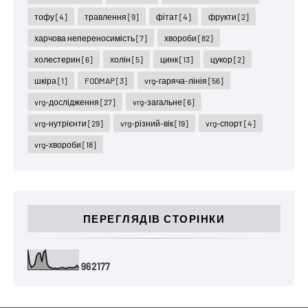
тофу
[4]
травлення
[9]
фітат
[4]
фрукти
[2]
харчова непереносимість
[7]
хвороби
[82]
холестерин
[6]
холін
[5]
цинк
[13]
цукор
[2]
шкіра
[1]
FODMAP
[3]
vrg-гаряча-лінія
[56]
vrg-дослідження
[27]
vrg-загальне
[6]
vrg-нутрієнти
[29]
vrg-різний-вік
[19]
vrg-спорт
[4]
vrg-хвороби
[18]
ПЕРЕГЛЯДІВ СТОРІНКИ
9
6
2
1
7
7