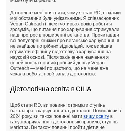
може бути корисною.
Дозвольте мені пояснити, чому я став RD, оскільки
мої обставини були унікальними. Я співзасновник
Vegan Outreach і після чотирьох років роботи я
зрозумів, що питання про харчування стримували
наш прогрес в поширенні веганства. Прочитавши
всі популярні книжки про веганське харчування, я
не знайшов потрібних відповідей, тож вирішив
отримати офіційну підготовку з харчування на
науковій основі. Після закінчення навчання я
перейшов на повний робочий день у Vegan
Outreach — мені пощастило, що на мене вже
чекала робота, пов’язана з дієтологією.
Дієтологічна освіта в США
Щоб стати RD, ви повинні отримати ступінь
бакалавра з харчування та дієтології. Починаючи з
2024 року, ви також повинні мати
вищу освіту
в
галузі харчування і дієтології, як правило, ступінь
магістра. Ви також повинні пройти дієтичне