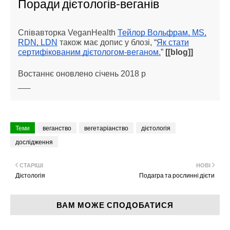
Поради дієтологів-веганів
Співавторка VeganHealth
Тейлор Вольфрам, MS,
RDN, LDN
також має допис у блозі, “
Як стати
сертифікованим дієтологом-веганом.
”
[[blog]]
Востаннє оновлено січень 2018 р
___
Теми
веганство
вегетаріанство
дієтологія
дослідження
СТАРІШІ
НОВІ
Дієтологія
Подагра та рослинні дієти
ВАМ МОЖЕ СПОДОБАТИСЯ