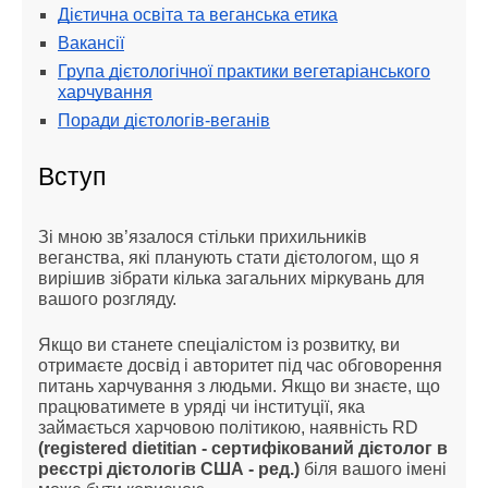
Дієтична освіта та веганська етика
Вакансії
Група дієтологічної практики вегетаріанського
харчування
Поради дієтологів-веганів
Вступ
Зі мною зв’язалося стільки прихильників
веганства, які планують стати дієтологом, що я
вирішив зібрати кілька загальних міркувань для
вашого розгляду.
Якщо ви станете спеціалістом із розвитку, ви
отримаєте досвід і авторитет під час обговорення
питань харчування з людьми. Якщо ви знаєте, що
працюватимете в уряді чи інституції, яка
займається харчовою політикою, наявність RD
(registered dietitian - сертифікований дієтолог в
реєстрі дієтологів США - ред.)
біля вашого імені