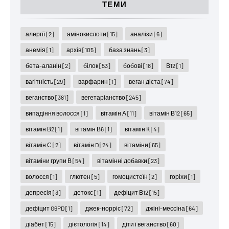
ТЕМИ
алергії
[2]
амінокислоти
[15]
аналізи
[6]
анемія
[1]
архів
[105]
база знань
[3]
бета-аланін
[2]
білок
[53]
бобові
[18]
В12
[1]
вагітність
[29]
варфарин
[1]
веган дієта
[74]
веганство
[381]
вегетаріанство
[245]
випадіння волосся
[1]
вітамін А
[11]
вітамін В12
[65]
вітамін В2
[1]
вітамін В6
[1]
вітамін К
[4]
вітамін С
[2]
вітамін D
[24]
вітаміни
[65]
вітаміни групи В
[54]
вітамінні добавки
[23]
волосся
[1]
глютен
[5]
гомоцистеїн
[2]
горіхи
[1]
депресія
[3]
детокс
[1]
дефіцит В12
[15]
дефіцит G6PD
[1]
джек-норріс
[72]
джіні-мессіна
[64]
діабет
[15]
дієтологія
[14]
діти і веганство
[60]