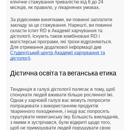
клінічне стажування тривалістю від 6 до 24
місяців, як правило, у лікарняних умовах.
За рідкісними винятками, ви повинні заплатити
закладу за це стажування. Нарешті, ви повинні
скласти іспит RD в Академії харчування та
дієтології. Існують також комбіновані RD і
магістерські програми, які трохи відрізняються.
Для отримання додаткової інформації див
Студентський центр Академії харчування та
дієтології
.
Дієтична освіта та веганська етика
Тенденція в галузі дієтології полягає в тому, щоб
спонукати людей вживати більше рослинної їжі.
Однак у харчовій галузі вас можуть попросити
попрацювати з використанням продуктів
тваринного походження, і іноді вас попросять
скуштувати невеганську їжу. Більшість викладачів,
з якими я зустрічався, були відкриті щодо того,
щоб не примушувати людей порушувати свою