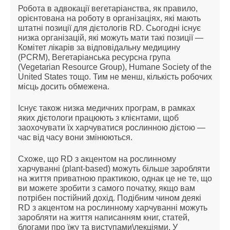
Робота в адвокації вегетаріанства, як правило,
орієнтована на роботу в організаціях, які мають
штатні позиції для дієтологів RD. Сьогодні існує
низка організацій, які можуть мати такі позиції —
Комітет лікарів за відповідальну медицину
(PCRM), Вегетаріанська ресурсна група
(Vegetarian Resource Group), Humane Society of the
United States тощо. Тим не менш, кількість робочих
місць досить обмежена.
Існує також низка медичних програм, в рамках
яких дієтологи працюють з клієнтами, щоб
заохочувати їх харчуватися рослинною дієтою —
час від часу вони змінюються.
Схоже, що RD з акцентом на рослинному
харчуванні (plant-based) можуть більше заробляти
на життя приватною практикою, однак це не те, що
ви можете зробити з самого початку, якщо вам
потрібен постійний дохід. Подібним чином деякі
RD з акцентом на рослинному харчуванні можуть
заробляти на життя написанням книг, статей,
блогами про їжу та виступами\лекціями. У