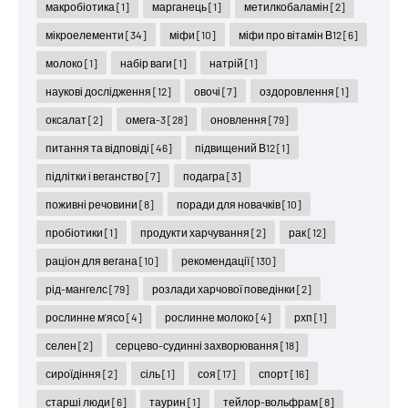
макробіотика
[1]
марганець
[1]
метилкобаламін
[2]
мікроелементи
[34]
міфи
[10]
міфи про вітамін В12
[6]
молоко
[1]
набір ваги
[1]
натрій
[1]
наукові дослідження
[12]
овочі
[7]
оздоровлення
[1]
оксалат
[2]
омега-3
[28]
оновлення
[79]
питання та відповіді
[46]
підвищений В12
[1]
підлітки і веганство
[7]
подагра
[3]
поживні речовини
[8]
поради для новачків
[10]
пробіотики
[1]
продукти харчування
[2]
рак
[12]
раціон для вегана
[10]
рекомендації
[130]
рід-мангелс
[79]
розлади харчової поведінки
[2]
рослинне м'ясо
[4]
рослинне молоко
[4]
рхп
[1]
селен
[2]
серцево-судинні захворювання
[18]
сироїдіння
[2]
сіль
[1]
соя
[17]
спорт
[16]
старші люди
[6]
таурин
[1]
тейлор-вольфрам
[8]