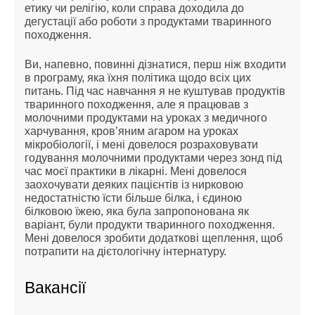
етику чи релігію, коли справа доходила до
дегустації або роботи з продуктами тваринного
походження.
Ви, напевно, повинні дізнатися, перш ніж входити
в програму, яка їхня політика щодо всіх цих
питань. Під час навчання я не куштував продуктів
тваринного походження, але я працював з
молочними продуктами на уроках з медичного
харчування, кров’яним агаром на уроках
мікробіології, і мені довелося розраховувати
годування молочними продуктами через зонд під
час моєї практики в лікарні. Мені довелося
заохочувати деяких пацієнтів із нирковою
недостатністю їсти більше білка, і єдиною
білковою їжею, яка була запропонована як
варіант, були продукти тваринного походження.
Мені довелося зробити додаткові щеплення, щоб
потрапити на дієтологічну інтернатуру.
Вакансії