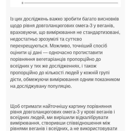
Із цих досліджень важко зробити багато висновків
щодо рівня довголанцюгових омега-3 у веганів,
враховуючи, що вимірювання не стандартизовані,
недостатньо зрозумілі та суттєво
перехрещуються. Можливо, точніший спосіб
оцінити ці дані — одночасно протиставити
порівняння вегетаріанців пропорційно до
всеїдних у тих же дослідженнях, і також
пропорційно до кількості людей у ​​кожній групі
дієти, обмежуючи вимірювання одним показником
на досліджувану популяцію.
Щоб отримати найточнішу картину порівняння
рівня довголанцюгових омега-3 у крові веганів і
всеїдних людей, ми вирішили відкалібрувати
вимірювання, створивши співвідношення між
рівнями веганів і всеїдних, а не використовувати