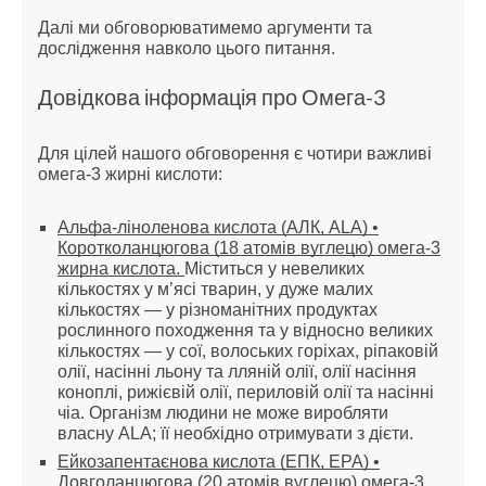
Далі ми обговорюватимемо аргументи та
дослідження навколо цього питання.
Довідкова інформація про Омега-3
Для цілей нашого обговорення є чотири важливі
омега-3 жирні кислоти:
Альфа-ліноленова кислота (АЛК, ALA) •
Коротколанцюгова (18 атомів вуглецю) омега-3
жирна кислота.
Міститься у невеликих
кількостях у м’ясі тварин, у дуже малих
кількостях — у різноманітних продуктах
рослинного походження та у відносно великих
кількостях — у сої, волоських горіхах, ріпаковій
олії, насінні льону та лляній олії, олії насіння
коноплі, рижієвій олії, периловій олії та насінні
чіа. Організм людини не може виробляти
власну ALA; її необхідно отримувати з дієти.
Ейкозапентаєнова кислота (ЕПК, EPA) •
Довголанцюгова (20 атомів вуглецю) омега-3