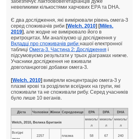
забезпечує лактоововегетаріанців дуже
невеликими кількостями харчових EPA та DHA.
Є два дослідження, які вимірювали рівень омега-3
серед споживачів риби
[
Welch, 2010
] [
Miles,
2019
]
, але жодне не вимірювало його в
еритроцитах. Ми аналізуємо ці дослідження у
Вкладці про споживачів риби
нашої електронної
таблиці
Омега-3. Частина 2: Дослідження
і
підсумовуємо результати у трьох діаграмах нижче.
Учасники дослідження не вживали
довголанцюгові добавки омега-3.
[
Welch, 2010
]
виміряли концентрацію омега-3 у
плазмі крові та розділили всеїдних на групи, які
споживали та не споживали рибу. Серед учасників
було лише 10 веганів.
Дієта
Чоловіки
Жінки
Середовище
EPA
DPA
DHA
мкмоль/
мкмоль/
мкмоль/
Welch, 2010, Велика Британія
л
л
л
Всеїдні
2257
плазма
58
67
240
люди