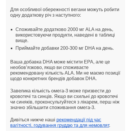
Для особливої обережності вегани можуть робити
одну додаткову річ з наступного:
Споживайте додатково 2000 мг ALA на день,
використовуючи продукти, наведені в таблиці
вище.
Приймайте добавки 200-300 мг DHA на день.
Ваша добавка DHA може містити EPA, але це
необов’язково, якщо ви споживаєте
рекомендовану кількість ALA. Ми не маємо позиції
щодо конкретних брендів добавок DHA.
Завелика кількість омега-3 може призвести до
кровотечі та синців. Якщо ви схильні до кровотечі
чи синяків, проконсультуйтеся з лікарем, перш ніж
значно збільшити споживання омега-3.
Дивіться нижче наші
рекомендації під час
вагітності, годування груддю та для немовлят
.