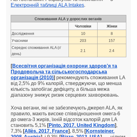
Електронній таблиці ALA Intakes
.
Споживання ALA у дорослих веганів
Чоловіки
Жінки
Дослідження
10
8
Учасники
203
157
Середнє споживання ALA (г/
2.1
2.4
день)
[
Всесвітня організація охорони здоров’я та
Продовольча та сільськогосподарська
організація (2010)
]
рекомендують споживання LA
від 2,5% до 9% калорій, стверджуючи, що менша
кількість запобігає дефіциту, а більша межа
діапазону знижує ризик серцевих захворювань.
Хоча вегани, які не забезпечують джерел ALA, як
правило, мають високе співвідношення омега-6
до омега-3 жирів, їхній відсоток калорій для LA
становить 5,1%
[
Pinto, 2017, United Kingdom
]
,
7,3%
[
Allès, 2017, France
]
, 8,5%
[
Kornsteiner,
2008, Austria
]
, і 9,3%
[
Rizzo, 2013, USA
]
, — цілком