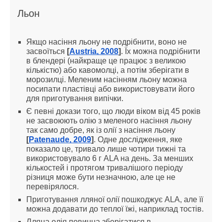
Льон
Якщо насіння льону не подрібнити, воно не
засвоїться
[
Austria, 2008
]
. Їх можна подрібнити
в блендері (найкраще це працює з великою
кількістю) або кавомолці, а потім зберігати в
морозилці. Меленим насінням льону можна
посипати пластівці або використовувати його
для приготування випічки.
Є певні докази того, що люди віком від 45 років
не засвоюють олію з меленого насіння льону
так само добре, як із олії з насіння льону
[
Patenaude, 2009
]
. Одне дослідження, яке
показало це, тривало лише чотири тижні та
використовувало 6 г ALA на день. За менших
кількостей і протягом тривалішого періоду
різниця може бути незначною, але це не
перевірялося.
Приготування лляної олії пошкоджує ALA, але її
можна додавати до теплої їжі, наприклад тостів.
Лляна олія повинна зберігатися в