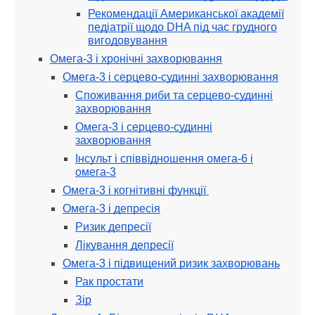
Рекомендації Американської академії
педіатрії щодо DHA під час грудного
вигодовування
Омега-3 і хронічні захворювання
Омега-3 і серцево-судинні захворювання
Споживання риби та серцево-судинні
захворювання
Омега-3 і серцево-судинні
захворювання
Інсульт і співвідношення омега-6 і
омега-3
Омега-3 і когнітивні функції
Омега-3 і депресія
Ризик депресії
Лікування депресії
Омега-3 і підвищений ризик захворювань
Рак простати
Зір