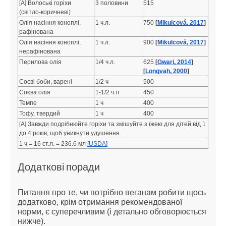
[A] Волоські горіхи
3 половини
515
(світло-коричневі)
Олія насіння коноплі,
1 ч.л.
750
[
Mikulcová, 2017
]
рафінована
Олія насіння коноплі,
1 ч.л.
900
[
Mikulcová, 2017
]
нерафінована
Перилова олія
1/4 ч.л.
625
[
Gwari, 2014
]
[
Longvah, 2000
]
Соєві боби, варені
1/2 ч
500
Соєва олія
1-1/2 ч.л.
450
Темпе
1 ч
400
Тофу, твердий
1 ч
400
[A] Завжди подрібнюйте горіхи та змішуйте з їжею для дітей від 1
до 4 років, щоб уникнути удушення.
1 ч = 16 ст.л. = 236.6 мл
[USDA]
Додаткові поради
Питання про те, чи потрібно веганам робити щось
додатково, крім отримання рекомендованої
норми, є суперечливим (і детально обговорюється
нижче).