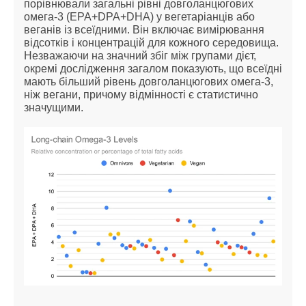
порівнювали загальні рівні довголанцюгових
омега-3 (EPA+DPA+DHA) у вегетаріанців або
веганів із всеїдними. Він включає вимірювання
відсотків і концентрацій для кожного середовища.
Незважаючи на значний збіг між групами дієт,
окремі дослідження загалом показують, що всеїдні
мають більший рівень довголанцюгових омега-3,
ніж вегани, причому відмінності є статистично
значущими.