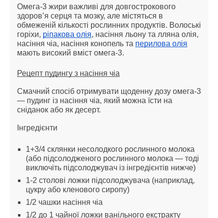
Омега-3 жири важливі для довгострокового
здоров’я серця та мозку, але містяться в
обмеженій кількості рослинних продуктів. Волоські
горіхи,
ріпакова олія
, насіння льону та лляна олія,
насіння чіа, насіння конопель та
перилова олія
мають високий вміст омега-3.
Рецепт пудингу з насіння чіа
Смачний спосіб отримувати щоденну дозу омега-3
— пудинг із насіння чіа, який можна їсти на
сніданок або як десерт.
Інгредієнти
1+3/4 склянки несолодкого рослинного молока
(або підсолодженого рослинного молока — тоді
виключіть підсолоджувач із інгредієнтів нижче)
1-2 столові ложки підсолоджувача (наприклад,
цукру або кленового сиропу)
1/2 чашки насіння чіа
1/2 до 1 чайної ложки ванільного екстракту