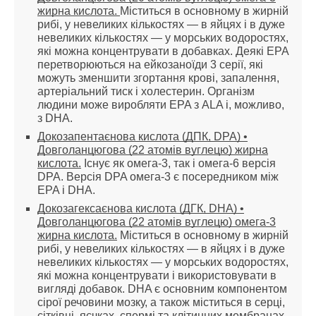
жирна кислота.
Міститься в основному в жирній
рибі, у невеликих кількостях — в яйцях і в дуже
невеликих кількостях — у морських водоростях,
які можна концентрувати в добавках. Деякі EPA
перетворюються на ейкозаноїди 3 серії, які
можуть зменшити згортання крові, запалення,
артеріальний тиск і холестерин. Організм
людини може виробляти EPA з ALA і, можливо,
з DHA.
Докозапентаєнова кислота (ДПК, DPA) •
Довголанцюгова (22 атомів вуглецю) жирна
кислота.
Існує як омега-3, так і омега-6 версія
DPA. Версія DPA омега-3 є посередником між
EPA і DHA.
Докозагексаєнова кислота (ДГК, DHA) •
Довголанцюгова (22 атомів вуглецю) омега-3
жирна кислота.
Міститься в основному в жирній
рибі, у невеликих кількостях — в яйцях і в дуже
невеликих кількостях — у морських водоростях,
які можна концентрувати і використовувати в
вигляді добавок. DHA є основним компонентом
сірої речовини мозку, а також міститься в серці,
сітківці, яєчках, спермі та клітинних мембранах.