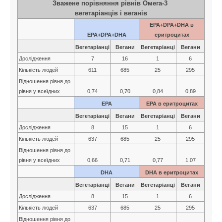
Зважене порівняння рівнів Омега-3
вегетаріанців і веганів
EPA+DPA+DHA в
EPA+DPA+DHA
еритроцитах
Вегетаріанці
Вегани
Вегетаріанці
Вегани
Дослідження
7
16
1
6
Кількість людей
611
685
25
295
Відношення рівня до
рівня у всеїдних
0,74
0,70
0,84
0,89
EPA
EPA в еритроцитах
Вегетаріанці
Вегани
Вегетаріанці
Вегани
Дослідження
8
15
1
6
Кількість людей
637
685
25
295
Відношення рівня до
рівня у всеїдних
0,66
0,71
0,77
1.07
DHA
DHA в еритроцитах
Вегетаріанці
Вегани
Вегетаріанці
Вегани
Дослідження
8
15
1
6
Кількість людей
637
685
25
295
Відношення рівня до