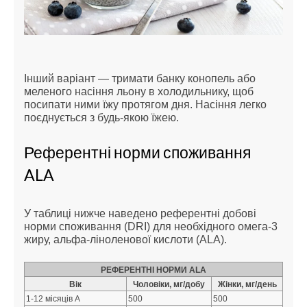
Інший варіант — тримати банку конопель або
меленого насіння льону в холодильнику, щоб
посипати ними їжу протягом дня. Насіння легко
поєднується з будь-якою їжею.
Референтні норми споживання
ALA
У таблиці нижче наведено референтні добові
норми споживання (DRI) для необхідного омега-3
жиру, альфа-ліноленової кислоти (ALA).
РЕФЕРЕНТНІ НОРМИ ALA
Вік
Чоловіки, мг/добу
Жінки, мг/день
1-12 місяців A
500
500