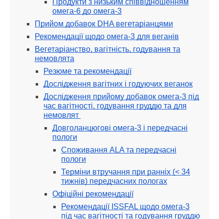
Продукти з низьким співвідношенням
омега-6 до омега-3
Прийом добавок DHA вегетаріанцями
Рекомендації щодо омега-3 для веганів
Вегетаріанство, вагітність, годування та
немовлята
Резюме та рекомендації
Дослідження вагітних і годуючих веганок
Дослідження прийому добавок омега-3 під
час вагітності, годування груддю та для
немовлят
Довголанцюгові омега-3 і передчасні
пологи
Споживання ALA та передчасні
пологи
Терміни втручання при ранніх (< 34
тижнів) передчасних пологах
Офіційні рекомендації
Рекомендації ISSFAL щодо омега-3
під час вагітності та годування груддю