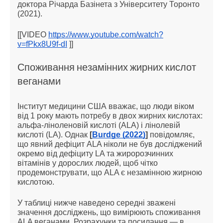
доктора Річарда Базінета з Університету Торонто
(2021).
[[VIDEO
https://www.youtube.com/watch?
v=fPkx8U9f-dI
]]
Споживання незамінних жирних кислот
веганами
Інститут медицини США вважає, що люди віком
від 1 року мають потребу в двох жирних кислотах:
альфа-ліноленовій кислоті (ALA) і лінолевій
кислоті (LA). Однак
[
Burdge (2022)
]
повідомляє,
що явний дефіцит ALA ніколи не був досліджений
окремо від дефіциту LA та жиророзчинних
вітамінів у дорослих людей, щоб чітко
продемонструвати, що ALA є незамінною жирною
кислотою.
У таблиці нижче наведено середні зважені
значення досліджень, що вимірюють споживання
ALA веганами. Розрахунки та посилання — в