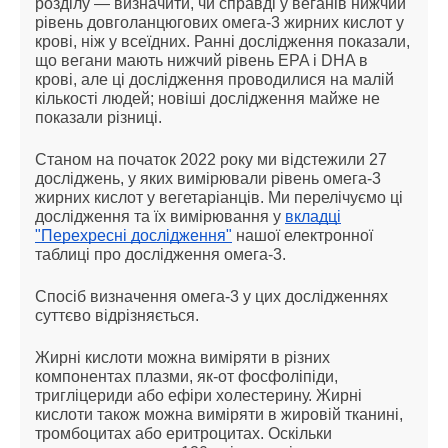
розділу — визначити, чи справді у веганів нижчий
рівень довголанцюгових омега-3 жирних кислот у
крові, ніж у всеїдних. Ранні дослідження показали,
що вегани мають нижчий рівень EPA і DHA в
крові, але ці дослідження проводилися на малій
кількості людей; новіші дослідження майже не
показали різниці.
Станом на початок 2022 року ми відстежили 27
досліджень, у яких вимірювали рівень омега-3
жирних кислот у вегетаріанців. Ми перелічуємо ці
дослідження та їх вимірювання у
вкладці
"Перехресні дослідження"
нашої електронної
таблиці про дослідження омега-3.
Спосіб визначення омега-3 у цих дослідженнях
суттєво відрізняється.
Жирні кислоти можна виміряти в різних
компонентах плазми, як-от фосфоліпіди,
тригліцериди або ефіри холестерину. Жирні
кислоти також можна виміряти в жировій тканині,
тромбоцитах або еритроцитах. Оскільки