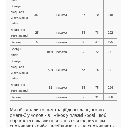
Всеїдні
люди без
359
плазма
47
70
216
споживання
риби
Лакто ово
25
плазма
56
78
222
вегетаріанці
Вегани
5
плазма
65
67
195
Всеїдні
1891
плазма
65
72
271
люди
Всеїдні
люди без
309
плазма
57
75
241
споживання
риби
Лакто ово
51
плазма
55
75
224
вегетаріанці
Вегани
5
плазма
50
91
286
Ми об’єднали концентрації довголанцюгових
Автори
Партнерство
Про сайт
омега-3 у чоловіків і жінок у плазмі крові, щоб
Copyright ©
2017-2026
Веганство та здоров'я
порівняти показники веганів із всеїдними, які
споживають рибу, і всеїдними, які не споживають