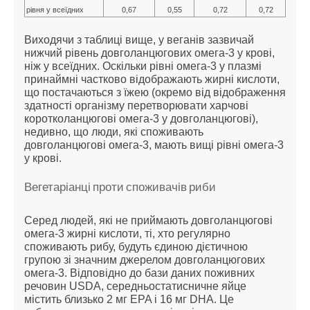
рівня у всеїдних
0,67
0,55
0,72
0,72
Виходячи з таблиці вище, у веганів зазвичай
нижчий рівень довголанцюгових омега-3 у крові,
ніж у всеїдних. Оскільки рівні омега-3 у плазмі
принаймні частково відображають жирні кислоти,
що постачаються з їжею (окремо від відображення
здатності організму перетворювати харчові
коротколанцюгові омега-3 у довголанцюгові),
недивно, що люди, які споживають
довголанцюгові омега-3, мають вищі рівні омега-3
у крові.
Вегетаріанці проти споживачів риби
Серед людей, які не приймають довголанцюгові
омега-3 жирні кислоти, ті, хто регулярно
споживають рибу, будуть єдиною дієтичною
групою зі значним джерелом довголанцюгових
омега-3. Відповідно до бази даних поживних
речовин USDA, середньостатисничне яйце
містить близько 2 мг EPA і 16 мг DHA. Це