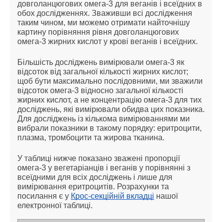
довголанцюгових омега-3 для веганів і всеїдних в
обох дослідженнях. Зваживши всі дослідження
таким чином, ми можемо отримати найточнішу
картину порівняння рівня довголанцюгових
омега-3 жирних кислот у крові веганів і всеїдних.
Більшість досліджень вимірювали омега-3 як
відсоток від загальної кількості жирних кислот;
щоб бути максимально послідовними, ми зважили
відсоток омега-3 відносно загальної кількості
жирних кислот, а не концентрацію омега-3 для тих
досліджень, які вимірювали обидва цих показника.
Для досліджень із кількома вимірюваннями ми
вибрали показники в такому порядку: еритроцити,
плазма, тромбоцити та жирова тканина.
У таблиці нижче показано зважені пропорції
омега-3 у вегетаріанців і веганів у порівнянні з
всеїдними для всіх досліджень і лише для
вимірювання еритроцитів. Розрахунки та
посилання є у
Крос-секційній вкладці
нашої
електронної таблиці.