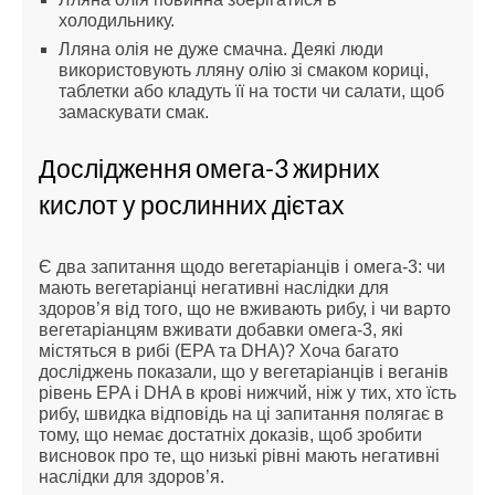
холодильнику.
Лляна олія не дуже смачна. Деякі люди
використовують лляну олію зі смаком кориці,
таблетки або кладуть її на тости чи салати, щоб
замаскувати смак.
Дослідження омега-3 жирних
кислот у рослинних дієтах
Є два запитання щодо вегетаріанців і омега-3: чи
мають вегетаріанці негативні наслідки для
здоров’я від того, що не вживають рибу, і чи варто
вегетаріанцям вживати добавки омега-3, які
містяться в рибі (EPA та DHA)? Хоча багато
досліджень показали, що у вегетаріанців і веганів
рівень EPA і DHA в крові нижчий, ніж у тих, хто їсть
рибу, швидка відповідь на ці запитання полягає в
тому, що немає достатніх доказів, щоб зробити
висновок про те, що низькі рівні мають негативні
наслідки для здоров’я.