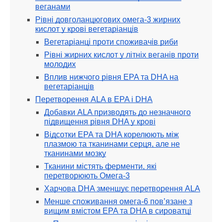
веганами
Рівні довголанцюгових омега-3 жирних
кислот у крові вегетаріанців
Вегетаріанці проти споживачів риби
Рівні жирних кислот у літніх веганів проти
молодих
Вплив нижчого рівня EPA та DHA на
вегетаріанців
Перетворення ALA в EPA і DHA
Добавки ALA призводять до незначного
підвищення рівня DHA у крові
Відсотки EPA та DHA корелюють між
плазмою та тканинами серця, але не
тканинами мозку
Тканини містять ферменти, які
перетворюють Омега-3
Харчова DHA зменшує перетворення ALA
Менше споживання омега-6 пов’язане з
вищим вмістом EPA та DHA в сироватці