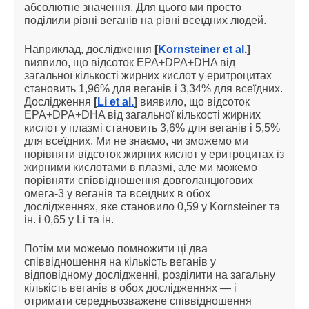
абсолютне значення. Для цього ми просто
поділили рівні веганів на рівні всеїдних людей.
Наприклад, дослідження
[
Kornsteiner et al.
]
виявило, що відсоток EPA+DPA+DHA від
загальної кількості жирних кислот у еритроцитах
становить 1,96% для веганів і 3,34% для всеїдних.
Дослідження
[
Li et al.
]
виявило, що відсоток
EPA+DPA+DHA від загальної кількості жирних
кислот у плазмі становить 3,6% для веганів і 5,5%
для всеїдних. Ми не знаємо, чи зможемо ми
порівняти відсоток жирних кислот у еритроцитах із
жирними кислотами в плазмі, але ми можемо
порівняти співвідношення довголанцюгових
омега-3 у веганів та всеїдних в обох
дослідженнях, яке становило 0,59 у Kornsteiner та
ін. і 0,65 у Li та ін.
Потім ми можемо помножити ці два
співвідношення на кількість веганів у
відповідному дослідженні, розділити на загальну
кількість веганів в обох дослідженнях — і
отримати середньозважене співвідношення