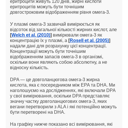
еритроцити живуть 120 днів, жирні кислоти
еритроцитів можуть бути точнішим
довгостроковим відображенням рівня омега-3.
У плазмі омега-3 зазвичай вимірюється як
відсоток від загальної кількості жирних кислот, але
[
Welch et al. (2010)
]
вимірювали омега-3 як
концентрацію їх у плазмі, а
[
Rosell et al. (2005)
]
надали дані для розрахунку цієї концентрації.
Концентрації можуть бути точнішим
відображенням запасів омега-3 в організмі,
оскільки вони являють собою абсолютну, а не
відносну кількість.
DPA — це довголанцюгова омега-3 жирна
кислота, яка є посередником між EPA та DHA. Ми
наголошуємо на дослідженнях, які включали DPA
у свої вимірювання, оскільки DPA представляє
значну частку довголанцюгових омега-3, яких
вегани перетворили з ALA і які потенційно можуть
бути перетворені на DHA.
На графіку нижче показано всі вимірювання, які