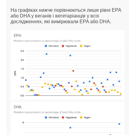
На графіках нижче порівнюються лише рівні EPA
або DHA у веганів і вегетаріанців у всіх
дослідженнях, які вимірювали EPA або DHA.