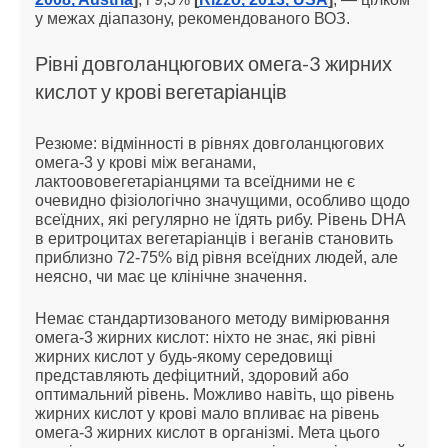
у межах діапазону, рекомендованого ВОЗ.
Рівні довголанцюгових омега-3 жирних
кислот у крові вегетаріанців
Резюме: відмінності в рівнях довголанцюгових
омега-3 у крові між веганами,
лактоововегетаріанцями та всеїдними не є
очевидно фізіологічно значущими, особливо щодо
всеїдних, які регулярно не їдять рибу. Рівень DHA
в еритроцитах вегетаріанців і веганів становить
приблизно 72-75% від рівня всеїдних людей, але
неясно, чи має це клінічне значення.
Немає стандартизованого методу вимірювання
омега-3 жирних кислот: ніхто не знає, які рівні
жирних кислот у будь-якому середовищі
представляють дефіцитний, здоровий або
оптимальний рівень. Можливо навіть, що рівень
жирних кислот у крові мало впливає на рівень
омега-3 жирних кислот в організмі. Мета цього