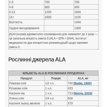
1-3
700
700
4-8
900
900
9-13
1200
1000
14+
1600
1100
Вагітність
1400
Грудне вигодовування
1300
[A] AI (норма адекватного споживання) для немовлят до 1 року —
це загальна кількість омега-3 (ALA + EPA + DHA). Інститут
медицини не дає конкретних рекомендацій щодо окремих
омега-3.
Рослинні джерела ALA
КІЛЬКІСТЬ ALA В РОСЛИННИХ ПРОДУКТАХ
Продукт
Порція
ALA, мг
Рижієва олія
1/2 ч.л.
700
[
Budin, 1995
]
Ріпакова олія
1 ч.л.
433
Насіння чіа
1 ч.л.
713
[
Norris, 2024
]
Лляна олія
1/4 ч.л.
608
Насіння льону, мелене
1 ч.л.
570