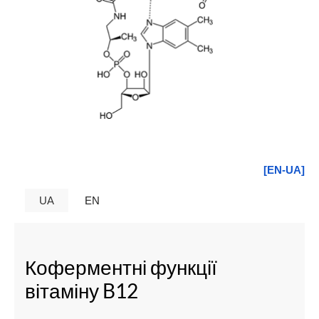
[EN-UA]
UA
EN
Коферментні функції
вітаміну B12