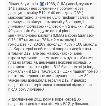
Лінденбаум та ін.
[
8
]
(1988, США) досліджували
141 випадок неврологічних проблем через
дефіцит вітаміну В12. У 40 випадках (28%)
макроцитарної анемії не було (дефіцит заліза міг
вплинути на відсутність анемії у 6 хворих, і
лікування фолієвою кислотою – у 2 інших). У цих
40 учасників були дуже високі рівні
метилмалонової кислоти (ММА) в крові (діапазон:
0,76-187 мкмоль/л, 78% > 2 мкмоль/л) і
гомоцистеїну (23-289 мкмоль/л, 45% > 100 мкмоль/
л). Характерні особливості хворих з дефіцитом
вітаміну В12, але без макроцитарної анемії:
втрата чутливості, неможливість рухати м'язами
плавно (атаксія), деменція і психічні розлади. У
них також показник рівня B12 був на межі (а іноді
нормальний) (див. таблицю 1). Один пацієнт помер
протягом першого тижня лікування, іншим 39
учасникам допомогла терапія B12. У деяких
пацієнтів спостерігалися залишкові відхилення
після року лікування.
У дослідженні 2011 року в Кореї серед 35
пацієнтів з дефіцитом вітаміну B12, у більшості з