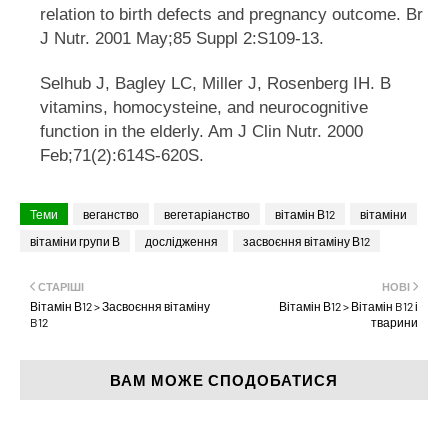
relation to birth defects and pregnancy outcome. Br
J Nutr. 2001 May;85 Suppl 2:S109-13.
Selhub J, Bagley LC, Miller J, Rosenberg IH. B
vitamins, homocysteine, and neurocognitive
function in the elderly. Am J Clin Nutr. 2000
Feb;71(2):614S-620S.
Теми
веганство
вегетаріанство
вітамін В12
вітаміни
вітаміни групи В
дослідження
засвоєння вітаміну В12
СТАРІШІ
НОВІ
Вітамін В12 > Засвоєння вітаміну
Вітамін В12 > Вітамін B12 і
B12
тварини
ВАМ МОЖЕ СПОДОБАТИСЯ