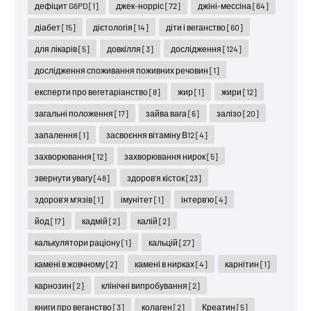
дефіцит G6PD
[1]
джек-норріс
[72]
джіні-мессіна
[64]
діабет
[15]
дієтологія
[14]
діти і веганство
[60]
для лікарів
[5]
довкілля
[3]
дослідження
[124]
дослідження споживання поживних речовин
[1]
експерти про вегетаріанство
[8]
жир
[1]
жири
[12]
загальні положення
[17]
зайва вага
[6]
залізо
[20]
запалення
[1]
засвоєння вітаміну В12
[4]
захворювання
[12]
захворювання нирок
[5]
звернути увагу
[48]
здоров'я кісток
[23]
здоров'я м'язів
[1]
імунітет
[1]
інтерв'ю
[4]
йод
[17]
кадмій
[2]
калій
[2]
калькулятори раціону
[1]
кальцій
[27]
камені в жовчному
[2]
камені в нирках
[4]
карнітин
[1]
карнозин
[2]
клінічні випробування
[2]
книги про веганство
[3]
колаген
[2]
Креатин
[5]