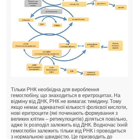
Тільки РНК необхідна для вироблення
гемоглобіну, що знаходиться в еритроцитах. На
відміну від ДНК, РНК не вимагає тимідину. Тому
якщо немає адекватної кількості фолієвої кислоти,
нові еритроцити (які починають формування з
великих клітин – ретикулоцитів) діляться повільно,
адже їх розподіл залежить від ДНК. Водночас їхній
гемоглобін залежить тільки від РНК і проводиться
з нормальною швидкістю. Це призводить до