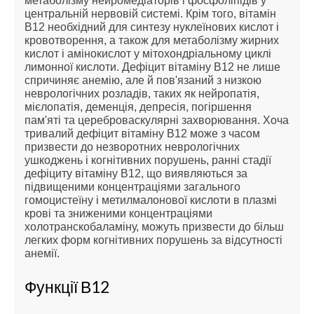
метаболізму нейромедіаторів і фосфоліпідів у
центральній нервовій системі. Крім того, вітамін
В12 необхідний для синтезу нуклеїнових кислот і
кровотворення, а також для метаболізму жирних
кислот і амінокислот у мітохондріальному циклі
лимонної кислоти. Дефіцит вітаміну В12 не лише
спричиняє анемію, але й пов'язаний з низкою
неврологічних розладів, таких як нейропатія,
мієлопатія, деменція, депресія, погіршення
пам'яті та цереброваскулярні захворювання. Хоча
тривалий дефіцит вітаміну В12 може з часом
призвести до незворотних неврологічних
ушкоджень і когнітивних порушень, ранні стадії
дефіциту вітаміну В12, що виявляються за
підвищеними концентраціями загального
гомоцистеїну і метилмалонової кислоти в плазмі
крові та зниженими концентраціями
холотранскобаламіну, можуть призвести до більш
легких форм когнітивних порушень за відсутності
анемії.
Функції В12