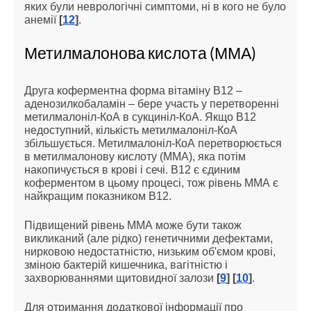
яких були неврологічні симптоми, ні в кого не було
анемії
[
12
]
.
Метилмалонова кислота (ММА)
Друга коферментна форма вітаміну В12 –
аденозилкобаламін – бере участь у перетворенні
метилмалоніл-КоА в сукциніл-КоА. Якщо В12
недоступний, кількість метилмалоніл-КоА
збільшується. Метилмалоніл-КоА перетворюється
в метилмалонову кислоту (ММА), яка потім
накопичується в крові і сечі. В12 є єдиним
коферментом в цьому процесі, тож рівень ММА є
найкращим показником В12.
Підвищений рівень ММА може бути також
викликаний (але рідко) генетичними дефектами,
нирковою недостатністю, низьким об'ємом крові,
зміною бактерій кишечника, вагітністю і
захворюваннями щитовидної залози
[
9
] [
10
]
.
Для отримання додаткової інформації про