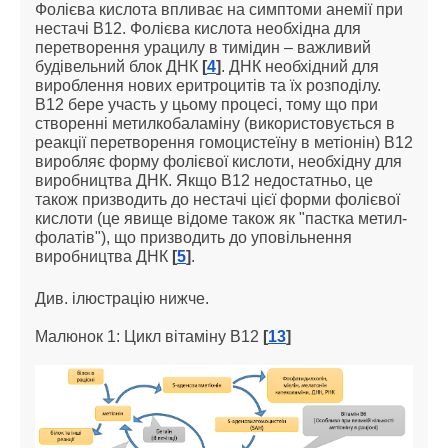
Фолієва кислота впливає на симптоми анемії при
нестачі В12. Фолієва кислота необхідна для
перетворення урацилу в тимідин – важливий
будівельний блок ДНК
[
4
]
. ДНК необхідний для
вироблення нових еритроцитів та їх розподілу.
В12 бере участь у цьому процесі, тому що при
створенні метилкобаламіну (використовується в
реакції перетворення гомоцистеїну в метіонін) В12
виробляє форму фолієвої кислоти, необхідну для
виробництва ДНК. Якщо В12 недостатньо, це
також призводить до нестачі цієї форми фолієвої
кислоти (це явище відоме також як "пастка метил-
фолатів"), що призводить до уповільнення
виробництва ДНК
[
5
]
.
Див. ілюстрацію нижче.
Малюнок 1: Цикл вітаміну В12
[
13
]