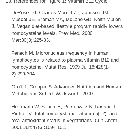
13. References for Figure 1: Vitamin B12 Cycle
DeRose DJ, Charles-Marcel ZL, Jamison JM,
Muscat JE, Braman MA, McLane GD, Keith Mullen
J. Vegan diet-based lifestyle program rapidly lowers
homocysteine levels. Prev Med. 2000
Mar;30(3):225-33.
Fenech M. Micronucleus frequency in human
lymphocytes is related to plasma vitamin B12 and
homocysteine. Mutat Res. 1999 Jul 16;428(1-
2):299-304.
Groff J, Gropper S. Advanced Nutrition and Human
Metabolism, 3rd ed. Wadsworth: 2000.
Herrmann W, Schorr H, Purschwitz K, Rassoul F,
Richter V. Total homocysteine, vitamin b(12), and
total antioxidant status in vegetarians. Clin Chem.
2001 Jun;47(6):1094-101.