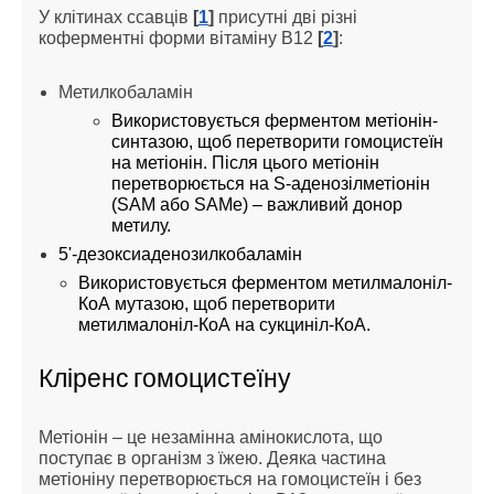
У клітинах ссавців
[
1
]
присутні дві різні
коферментні форми вітаміну В12
[
2
]
:
Метилкобаламін
Використовується ферментом метіонін-
синтазою, щоб перетворити гомоцистеїн
на метіонін. Після цього метіонін
перетворюється на S-аденозілметіонін
(SAM або SAMe) – важливий донор
метилу.
5'-дезоксиаденозилкобаламін
Використовується ферментом метилмалоніл-
КоА мутазою, щоб перетворити
метилмалоніл-КоА на сукциніл-КоА.
Кліренс гомоцистеїну
Метіонін – це незамінна амінокислота, що
поступає в організм з їжею. Деяка частина
метіоніну перетворюється на гомоцистеїн і без