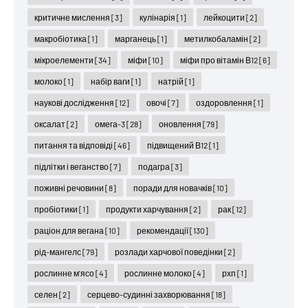
критичне мислення
[3]
кулінарія
[1]
лейкоцити
[2]
макробіотика
[1]
марганець
[1]
метилкобаламін
[2]
мікроелементи
[34]
міфи
[10]
міфи про вітамін В12
[6]
молоко
[1]
набір ваги
[1]
натрій
[1]
наукові дослідження
[12]
овочі
[7]
оздоровлення
[1]
оксалат
[2]
омега-3
[28]
оновлення
[79]
питання та відповіді
[46]
підвищений В12
[1]
підлітки і веганство
[7]
подагра
[3]
поживні речовини
[8]
поради для новачків
[10]
пробіотики
[1]
продукти харчування
[2]
рак
[12]
раціон для вегана
[10]
рекомендації
[130]
рід-мангелс
[79]
розлади харчової поведінки
[2]
рослинне м'ясо
[4]
рослинне молоко
[4]
рхп
[1]
селен
[2]
серцево-судинні захворювання
[18]