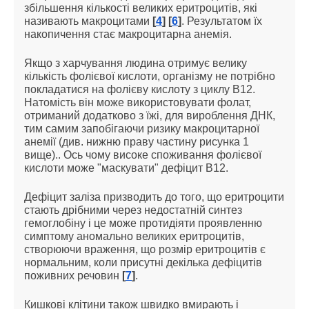
збільшення кількості великих еритроцитів, які
називають макроцитами
[
4
] [
6
]
. Результатом їх
накопичення стає макроцитарна анемія.
Якщо з харчування людина отримує велику
кількість фолієвої кислоти, організму не потрібно
покладатися на фолієву кислоту з циклу B12.
Натомість він може використовувати фолат,
отриманий додатково з їжі, для вироблення ДНК,
тим самим запобігаючи ризику макроцитарної
анемії (див. нижню праву частину рисунка 1
вище).. Ось чому високе споживання фолієвої
кислоти може "маскувати" дефіцит В12.
Дефіцит заліза призводить до того, що еритроцити
стають дрібними через недостатній синтез
гемоглобіну і це може протидіяти проявленню
симптому аномально великих еритроцитів,
створюючи враження, що розмір еритроцитів є
нормальним, коли присутні декілька дефіцитів
поживних речовин
[
7
]
.
Кишкові клітини також швидко вмирають і