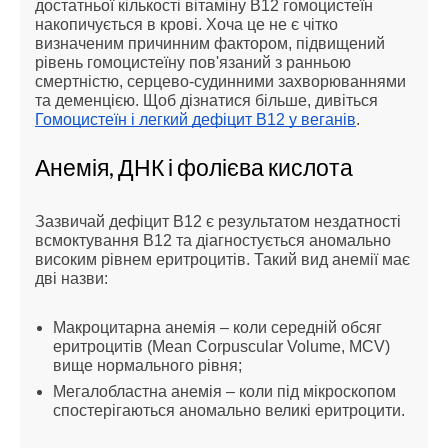
достатньої кількості вітаміну В12 гомоцистеїн
накопичується в крові. Хоча це не є чітко
визначеним причинним фактором, підвищений
рівень гомоцистеїну пов'язаний з ранньою
смертністю, серцево-судинними захворюваннями
та деменцією. Щоб дізнатися більше, дивіться
Гомоцистеїн і легкий дефіцит В12 у веганів
.
Анемія, ДНК і фолієва кислота
Зазвичай дефіцит B12 є результатом нездатності
всмоктування B12 та діагностується аномально
високим рівнем еритроцитів. Такий вид анемії має
дві назви:
Макроцитарна анемія – коли середній обсяг
еритроцитів (Mean Corpuscular Volume, MCV)
вище нормального рівня;
Мегалобластна анемія – коли під мікроскопом
спостерігаються аномально великі еритроцити.