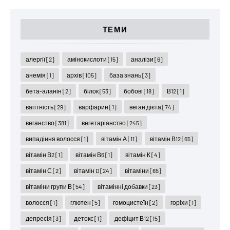
ТЕМИ
алергії
[2]
амінокислоти
[15]
аналізи
[6]
анемія
[1]
архів
[105]
база знань
[3]
бета-аланін
[2]
білок
[53]
бобові
[18]
В12
[1]
вагітність
[29]
варфарин
[1]
веган дієта
[74]
веганство
[381]
вегетаріанство
[245]
випадіння волосся
[1]
вітамін А
[11]
вітамін В12
[65]
вітамін В2
[1]
вітамін В6
[1]
вітамін К
[4]
вітамін С
[2]
вітамін D
[24]
вітаміни
[65]
вітаміни групи В
[54]
вітамінні добавки
[23]
волосся
[1]
глютен
[5]
гомоцистеїн
[2]
горіхи
[1]
депресія
[3]
детокс
[1]
дефіцит В12
[15]