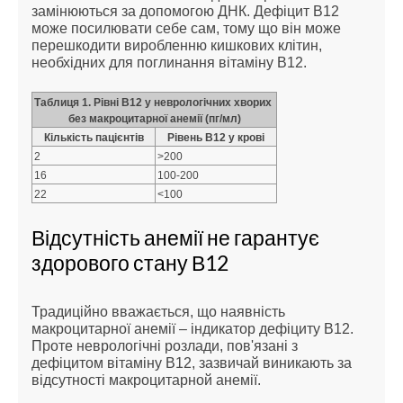
замінюються за допомогою ДНК. Дефіцит В12
може посилювати себе сам, тому що він може
перешкодити виробленню кишкових клітин,
необхідних для поглинання вітаміну В12.
Таблиця 1. Рівні В12 у неврологічних хворих
без макроцитарної анемії (пг/мл)
Кількість пацієнтів
Рівень В12 у крові
2
>200
16
100-200
22
<100
Відсутність анемії не гарантує
здорового стану В12
Традиційно вважається, що наявність
макроцитарної анемії – індикатор дефіциту В12.
Проте неврологічні розлади, пов'язані з
дефіцитом вітаміну В12, зазвичай виникають за
відсутності макроцитарной анемії.