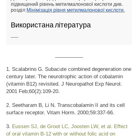
підвищений рівень метилмалонової кислоти див.
розділ
Мінімізація рівня метилмалонової кислоти.
Використана література
___
__________
1. Scalabrino G. Subacute combined degeneration one
century later. The neurotrophic action of cobalamin
(vitamin B12) revisited. J Neuropathol Exp Neurol.
2001 Feb;60(2):109-20.
2. Seetharam B, Li N. Transcobalamin II and its cell
surface receptor. Vitam Horm. 2000;59:337-66.
3.
Eussen SJ, de Groot LC, Joosten LW, et al. Effect
of oral vitamin B-12 with or without folic acid on