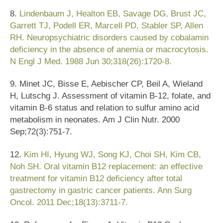
8.
Lindenbaum J, Healton EB, Savage DG, Brust JC,
Garrett TJ, Podell ER, Marcell PD, Stabler SP, Allen
RH. Neuropsychiatric disorders caused by cobalamin
deficiency in the absence of anemia or macrocytosis.
N Engl J Med. 1988 Jun 30;318(26):1720-8.
9. Minet JC, Bisse E, Aebischer CP, Beil A, Wieland
H, Lutschg J. Assessment of vitamin B-12, folate, and
vitamin B-6 status and relation to sulfur amino acid
metabolism in neonates. Am J Clin Nutr. 2000
Sep;72(3):751-7.
12.
Kim HI, Hyung WJ, Song KJ, Choi SH, Kim CB,
Noh SH. Oral vitamin B12 replacement: an effective
treatment for vitamin B12 deficiency after total
gastrectomy in gastric cancer patients. Ann Surg
Oncol. 2011 Dec;18(13):3711-7.