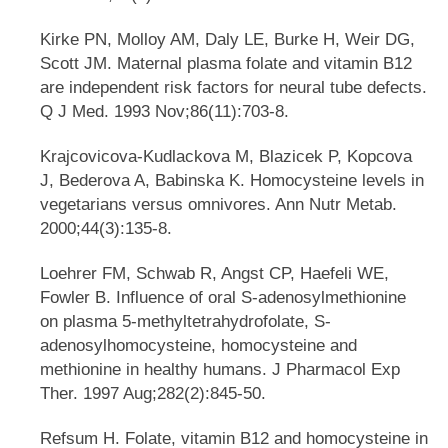
Kirke PN, Molloy AM, Daly LE, Burke H, Weir DG,
Scott JM. Maternal plasma folate and vitamin B12
are independent risk factors for neural tube defects.
Q J Med. 1993 Nov;86(11):703-8.
Krajcovicova-Kudlackova M, Blazicek P, Kopcova
J, Bederova A, Babinska K. Homocysteine levels in
vegetarians versus omnivores. Ann Nutr Metab.
2000;44(3):135-8.
Loehrer FM, Schwab R, Angst CP, Haefeli WE,
Fowler B. Influence of oral S-adenosylmethionine
on plasma 5-methyltetrahydrofolate, S-
adenosylhomocysteine, homocysteine and
methionine in healthy humans. J Pharmacol Exp
Ther. 1997 Aug;282(2):845-50.
Refsum H. Folate, vitamin B12 and homocysteine in