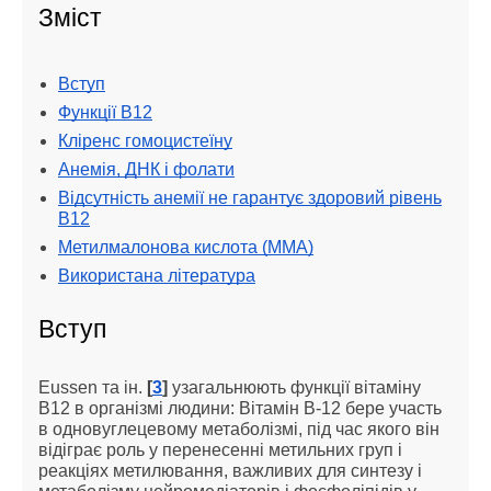
Зміст
Вступ
Функції B12
Кліренс гомоцистеїну
Анемія, ДНК і фолати
Відсутність анемії не гарантує здоровий рівень
В12
Метилмалонова кислота (ММА)
Використана література
Вступ
Eussen та ін.
[
3
]
узагальнюють функції вітаміну
B12 в організмі людини: Вітамін В-12 бере участь
в одновуглецевому метаболізмі, під час якого він
відіграє роль у перенесенні метильних груп і
реакціях метилювання, важливих для синтезу і