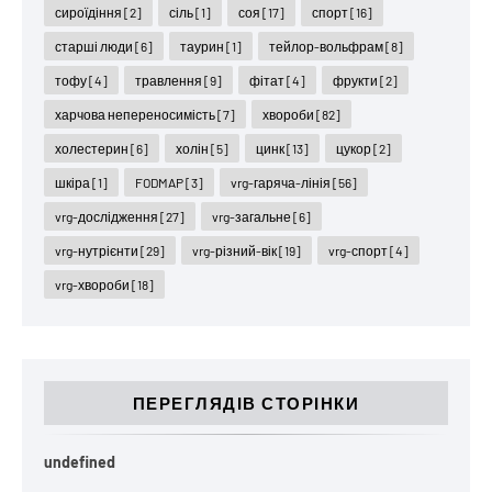
сироїдіння
[2]
сіль
[1]
соя
[17]
спорт
[16]
старші люди
[6]
таурин
[1]
тейлор-вольфрам
[8]
тофу
[4]
травлення
[9]
фітат
[4]
фрукти
[2]
харчова непереносимість
[7]
хвороби
[82]
холестерин
[6]
холін
[5]
цинк
[13]
цукор
[2]
шкіра
[1]
FODMAP
[3]
vrg-гаряча-лінія
[56]
vrg-дослідження
[27]
vrg-загальне
[6]
vrg-нутрієнти
[29]
vrg-різний-вік
[19]
vrg-спорт
[4]
vrg-хвороби
[18]
ПЕРЕГЛЯДІВ СТОРІНКИ
u
n
d
e
f
n
e
d