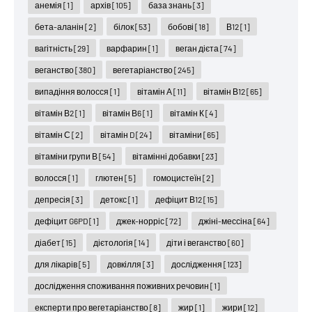
анемія
[1]
архів
[105]
база знань
[3]
бета-аланін
[2]
білок
[53]
бобові
[18]
В12
[1]
вагітність
[29]
варфарин
[1]
веган дієта
[74]
веганство
[380]
вегетаріанство
[245]
випадіння волосся
[1]
вітамін А
[11]
вітамін В12
[65]
вітамін В2
[1]
вітамін В6
[1]
вітамін К
[4]
вітамін С
[2]
вітамін D
[24]
вітаміни
[65]
вітаміни групи В
[54]
вітамінні добавки
[23]
волосся
[1]
глютен
[5]
гомоцистеїн
[2]
депресія
[3]
детокс
[1]
дефіцит В12
[15]
дефіцит G6PD
[1]
джек-норріс
[72]
джіні-мессіна
[64]
діабет
[15]
дієтологія
[14]
діти і веганство
[60]
для лікарів
[5]
довкілля
[3]
дослідження
[123]
дослідження споживання поживних речовин
[1]
експерти про вегетаріанство
[8]
жир
[1]
жири
[12]