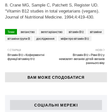
8. Crane MG, Sample C, Patchett S, Register UD.
“Vitamin B12 studies in total vegetarians (vegans).
Journal of Nutritional Medicine. 1994;4:419-430.
Теми
веганство
вегетаріанство
вітамін В12
вітаміни
вітаміни групи В
дослідження
міфи про вітамін В12
СТАРІШІ
НОВІ
Вітамін В12 > Коферментні
Вітамін В12 > Рівні В12 у
функції вітаміну B12
немовлят-веганів і дітей-веганів
раннього віку
ВАМ МОЖЕ СПОДОБАТИСЯ
СОЦІАЛЬНІ МЕРЕЖІ