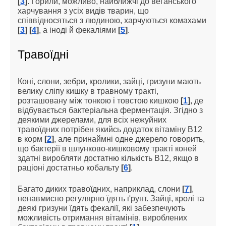
[
3
]
. Горили, можливо, найближчі до веганського
харчування з усіх видів тварин, що
співвідносяться з людиною, харчуються комахами
[
3
]
[
4
]
, а іноді й фекаліями
[
5
]
.
Травоїдні
Коні, слони, зебри, кролики, зайці, гризуни мають
велику сліпу кишку в травному тракті,
розташовану між тонкою і товстою кишкою
[
1
]
, де
відбувається бактеріальна ферментація. Згідно з
деякими джерелами, для всіх нежуйних
травоїдних потрібен якийсь додаток вітаміну B12
в корм
[
2
]
, але принаймні одне джерело говорить,
що бактерії в шлунково-кишковому тракті коней
здатні виробляти достатню кількість B12, якщо в
раціоні достатньо кобальту
[
6
]
.
Багато диких травоїдних, наприклад, слони
[
7
]
,
ненавмисно регулярно їдять ґрунт. Зайці, кролі та
деякі гризуни їдять фекалії, які забезпечують
можливість отримання вітамінів, вироблених