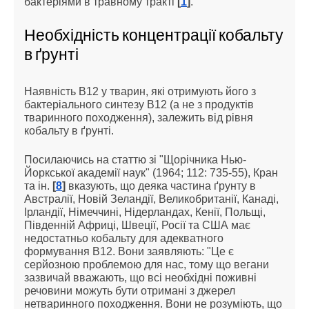
бактеріями в травному тракті
[
1
]
.
Необхідність концентрації кобальту
в ґрунті
Наявність B12 у тварин, які отримують його з
бактеріального синтезу В12 (а не з продуктів
тваринного походження), залежить від рівня
кобальту в ґрунті.
Посилаючись на статтю зі "Щорічника Нью-
Йоркської академії наук" (1964; 112: 735-55), Кран
та ін.
[
8
]
вказують, що деяка частина ґрунту в
Австралії, Новій Зеландії, Великобританії, Канаді,
Ірландії, Німеччині, Нідерландах, Кенії, Польщі,
Південній Африці, Швеції, Росії та США має
недостатньо кобальту для адекватного
формування B12. Вони заявляють: "Це є
серйозною проблемою для нас, тому що вегани
зазвичай вважають, що всі необхідні поживні
речовини можуть бути отримані з джерел
нетваринного походження. Вони не розуміють, що