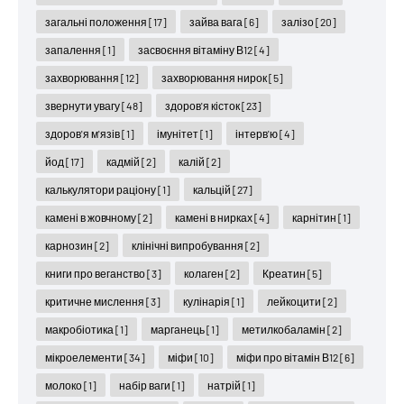
загальні положення
[17]
зайва вага
[6]
залізо
[20]
запалення
[1]
засвоєння вітаміну В12
[4]
захворювання
[12]
захворювання нирок
[5]
звернути увагу
[48]
здоров'я кісток
[23]
здоров'я м'язів
[1]
імунітет
[1]
інтерв'ю
[4]
йод
[17]
кадмій
[2]
калій
[2]
калькулятори раціону
[1]
кальцій
[27]
камені в жовчному
[2]
камені в нирках
[4]
карнітин
[1]
карнозин
[2]
клінічні випробування
[2]
книги про веганство
[3]
колаген
[2]
Креатин
[5]
критичне мислення
[3]
кулінарія
[1]
лейкоцити
[2]
макробіотика
[1]
марганець
[1]
метилкобаламін
[2]
мікроелементи
[34]
міфи
[10]
міфи про вітамін В12
[6]
молоко
[1]
набір ваги
[1]
натрій
[1]