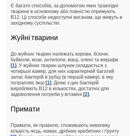
Є багато способів, за допомогою яких травоїдні
тварини в основному або повністю отримують
B12. Ці способи недоступні веганам, що живуть в
західному суспільстві.
Жуйні тварини
До жуйних тварин належать корови, бізони,
буйволи, кози, антилопи, вівці, олені та жирафи
[
1
]
. У жуйних тварин шлунок складається з
чотирьох камер, для них характерний багатий
запас бактерій в рубці (в першій камері, в яку
потрапляє їжа)
[
1
]
. Деякі з цих бактерій
виробляють B12 в кількостях, достатніх для
задоволення потреби у вітаміні
[
2
].
Примати
Примати, як правило, споживають невелику
кількість яєць, комах, дрібних хребетних і ґрунту