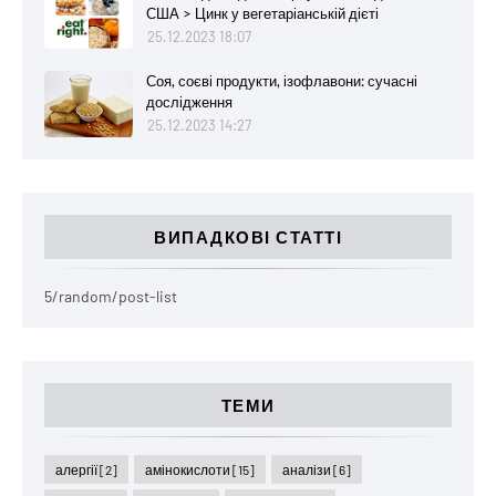
США > Цинк у вегетаріанській дієті
25.12.2023 18:07
Соя, соєві продукти, ізофлавони: сучасні
дослідження
25.12.2023 14:27
ВИПАДКОВІ СТАТТІ
5/random/post-list
ТЕМИ
алергії
[2]
амінокислоти
[15]
аналізи
[6]