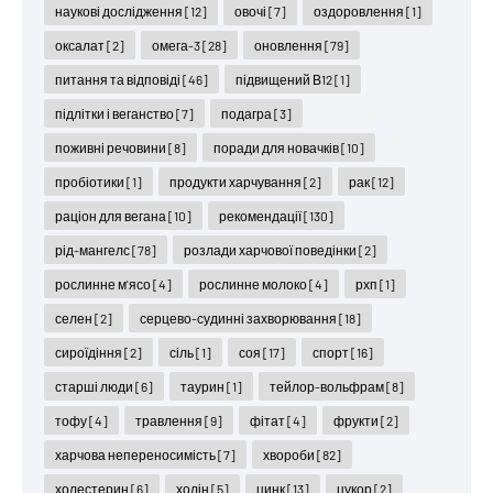
наукові дослідження
[12]
овочі
[7]
оздоровлення
[1]
оксалат
[2]
омега-3
[28]
оновлення
[79]
питання та відповіді
[46]
підвищений В12
[1]
підлітки і веганство
[7]
подагра
[3]
поживні речовини
[8]
поради для новачків
[10]
пробіотики
[1]
продукти харчування
[2]
рак
[12]
раціон для вегана
[10]
рекомендації
[130]
рід-мангелс
[78]
розлади харчової поведінки
[2]
рослинне м'ясо
[4]
рослинне молоко
[4]
рхп
[1]
селен
[2]
серцево-судинні захворювання
[18]
сироїдіння
[2]
сіль
[1]
соя
[17]
спорт
[16]
старші люди
[6]
таурин
[1]
тейлор-вольфрам
[8]
тофу
[4]
травлення
[9]
фітат
[4]
фрукти
[2]
харчова непереносимість
[7]
хвороби
[82]
холестерин
[6]
холін
[5]
цинк
[13]
цукор
[2]