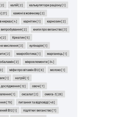
[2]
калій
[2]
калькулятори раціону
[1]
й
[27]
камені в жовчному
[2]
 в нирках
[4]
карнітин
[1]
карнозин
[2]
ні випробування
[2]
книги про веганство
[3]
н
[2]
Креатин
[5]
не мислення
[3]
кулінарія
[1]
цити
[2]
макробіотика
[1]
марганець
[1]
кобаламін
[2]
мікроелементи
[34]
10]
міфи про вітамін В12
[6]
молоко
[1]
ваги
[1]
натрій
[1]
і дослідження
[12]
овочі
[7]
овлення
[1]
оксалат
[2]
омега-3
[28]
ення
[79]
питання та відповіді
[46]
ений В12
[1]
підлітки і веганство
[7]