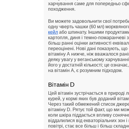
харчування саме для попередньо сфо
походження.
Ви можете задовольнити свої потреби
одну чверть чашки (60 мл) морквяного
кейл
або шпинату. Іншими продуктами,
картопля, диня і темно-помаранчеві з
більш ранні оцінки активності еквівал
переоцінені. Нові дані показують, що
вітаміну А нижче, ніж вважалося рані
деяку увагу у веганському харчуванн
його у достатній кількості; це означ
на вітамін А, є розумним підходом.
Вітамін D
Цей вітамін зустрічається в природі л
курей, у кормі яких був доданий віта
Через такий обмежений список джере
вітаміну D. Рятує той факт, що ми м
коли шкіра піддається впливу сонячно
віддалилися від екваторіальних зон 
повітрі, стає все більш і більш склад