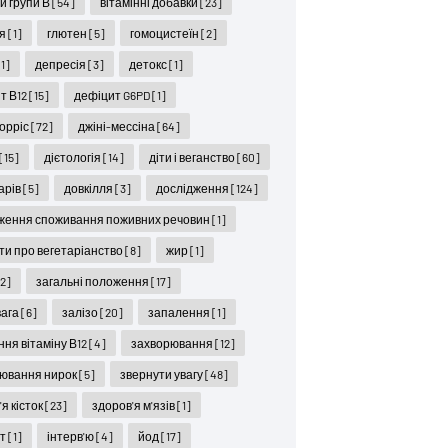
ни групи В
[54]
вітамінні добавки
[23]
ся
[1]
глютен
[5]
гомоцистеїн
[2]
[1]
депресія
[3]
детокс
[1]
т В12
[15]
дефіцит G6PD
[1]
орріс
[72]
джіні-мессіна
[64]
[15]
дієтологія
[14]
діти і веганство
[60]
карів
[5]
довкілля
[3]
дослідження
[124]
ження споживання поживних речовин
[1]
ти про вегетаріанство
[8]
жир
[1]
12]
загальні положення
[17]
вага
[6]
залізо
[20]
запалення
[1]
ння вітаміну В12
[4]
захворювання
[12]
ювання нирок
[5]
звернути увагу
[48]
я кісток
[23]
здоров'я м'язів
[1]
ет
[1]
інтерв'ю
[4]
йод
[17]