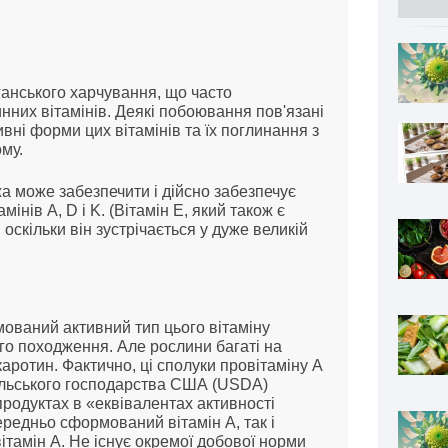
анського харчування, що часто
нних вітамінів. Деякі побоювання пов'язані
ні форми цих вітамінів та їх поглинання з
ому.
а може забезпечити і дійсно забезпечує
інів A, D і K. (Вітамін Е, який також є
оскільки він зустрічається у дуже великій
ований активний тип цього вітаміну
го походження. Але рослини багаті на
-каротин. Фактично, ці сполуки провітаміну А
сільського господарства США (USDA)
продуктах в «еквівалентах активності
ередньо сформований вітамін А, так і
вітамін А. Не існує окремої добової норми