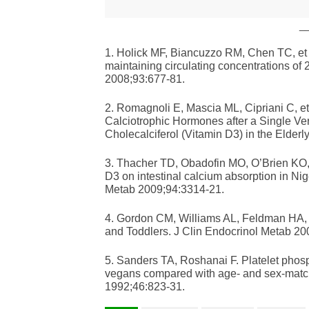
_
1. Holick MF, Biancuzzo RM, Chen TC, et a
maintaining circulating concentrations of
2008;93:677-81.
2. Romagnoli E, Mascia ML, Cipriani C, et
Calciotrophic Hormones after a Single Ver
Cholecalciferol (Vitamin D3) in the Elderl
3. Thacher TD, Obadofin MO, O’Brien KO, 
D3 on intestinal calcium absorption in Nige
Metab 2009;94:3314-21.
4. Gordon CM, Williams AL, Feldman HA, e
and Toddlers. J Clin Endocrinol Metab 20
5. Sanders TA, Roshanai F. Platelet phosph
vegans compared with age- and sex-match
1992;46:823-31.