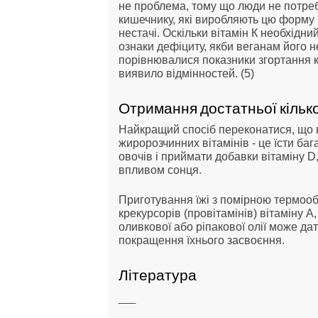
не проблема, тому що люди не потребу
кишечнику, які виробляють цю форму в
нестачі. Оскільки вітамін К необхідни
ознаки дефіциту, якби веганам його н
порівнювалися показники згортання кр
виявило відмінностей. (5)
Отримання достатньої кілько
Найкращий спосіб переконатися, що в
жиророзчинних вітамінів - це їсти ба
овочів і приймати добавки вітаміну D
впливом сонця.
Приготування їжі з помірною термоо
крекурсорів (провітамінів) вітаміну А,
оливкової або ріпакової олії може дат
покращення їхнього засвоєння.
Література
___