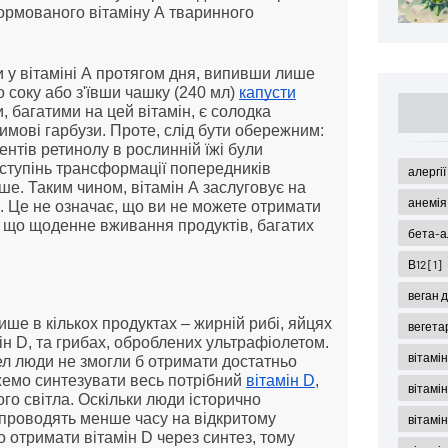
рмованого вітаміну А тваринного
 у вітаміні А протягом дня, випивши лише
 соку або з'ївши чашку (240 мл)
капусти
 багатими на цей вітамін, є солодка
имові гарбузи. Проте, слід бути обережним:
ентів ретинолу в рослинній їжі були
 ступінь трансформації попередників
алергі
ше. Таким чином, вітамін А заслуговує на
анемі
і. Це не означає, що ви не можете отримати
ає, що щоденне вживання продуктів, багатих
бета-а
В12
[1]
веган 
ише в кількох продуктах – жирній рибі, яйцях
вегета
мін D, та грибах, оброблених ультрафіолетом.
вітамі
л люди не змогли б отримати достатньо
ожемо синтезувати весь потрібний
вітамін D
,
вітамі
го світла. Оскільки люди історично
і проводять менше часу на відкритому
вітамін
но отримати вітамін D через синтез, тому