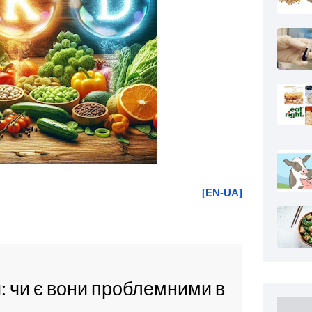
[EN-UA]
: чи є вони проблемними в