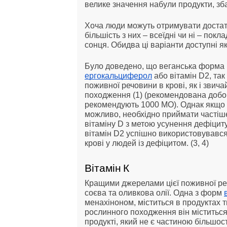
велике значення набули продукти, зба
Хоча люди можуть отримувати достатню
більшість з них – всеїдні чи ні – пок
сонця. Обидва ці варіанти доступні я
Було доведено, що веганська форма в
ергокальциферол
або вітамін D2, так
поживної речовини в крові, як і звич
походження (1) (рекомендована добов
рекомендують 1000 МО). Однак якщо п
можливо, необхідно приймати частіше
вітаміну D з метою усунення дефіциту
вітамін D2 успішно використовувавс
крові у людей із дефіцитом. (3, 4)
Вітамін К
Кращими джерелами цієї поживної речо
соєва та оливкова олії. Одна з форм
менахіноном, міститься в продуктах 
рослинного походження він міститьс
продукті, який не є частиною більшос