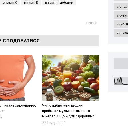
вітамін К
вітамін D
вітамінні добавки
vrg-га
vrg-за
НОВІ
vrg-різ
vrg-хв
Е СПОДОБАТИСЯ
 з питань харчування:
Чи потрібно мені щодня
ьоз
приймати мультивітаміни та
мінерали, щоб бути здоровим?
24
27 Груд , 2024