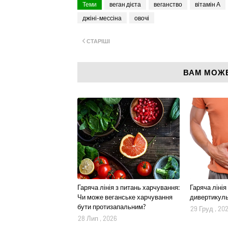
Теми
веган дієта
веганство
вітамін А
джіні-мессіна
овочі
СТАРІШІ
ВАМ МОЖ
Гаряча лінія з питань харчування:
Гаряча лінія
Чи може веганське харчування
дивертикул
бути протизапальним?
29 Груд , 20
28 Лип , 2026