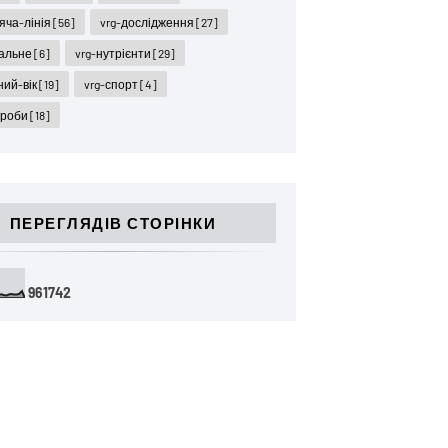
ряча-лінія
[56]
vrg-дослідження
[27]
гальне
[6]
vrg-нутрієнти
[29]
ний-вік
[19]
vrg-спорт
[4]
ороби
[18]
ПЕРЕГЛЯДІВ СТОРІНКИ
9
6
1
7
4
2