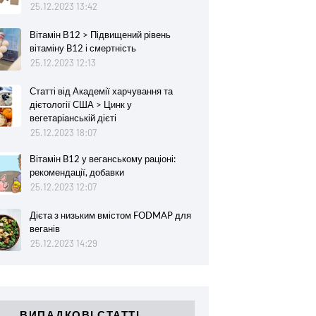
25.12.2023 13:42
Вітамін В12 > Підвищений рівень
вітаміну B12 і смертність
25.12.2023 12:13
Статті від Академії харчування та
дієтології США > Цинк у
вегетаріанській дієті
25.12.2023 18:07
Вітамін B12 у веганському раціоні:
рекомендації, добавки
25.12.2023 12:07
Дієта з низьким вмістом FODMAP для
веганів
25.12.2023 14:29
ВИПАДКОВІ СТАТТІ