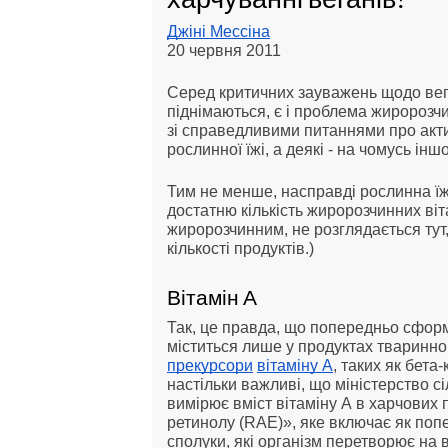
Джіні Мессіна
20 червня 2011
Серед критичних зауважень щодо вег
піднімаються, є і проблема жиророзчи
зі справедливими питаннями про актив
рослинної їжі, а деякі - на чомусь інш
Тим не менше, насправді рослинна їж
достатню кількість жиророзчинних вітам
жиророзчинним, не розглядається тут, 
кількості продуктів.)
Вітамін А
Так, це правда, що попередньо сформ
міститься лише у продуктах тваринно
прекурсори
вітаміну А
, таких як бета
настільки важливі, що міністерство 
вимірює вміст вітаміну А в харчових 
ретинолу (RAE)», яке включає як поп
сполуки, які організм перетворює на 