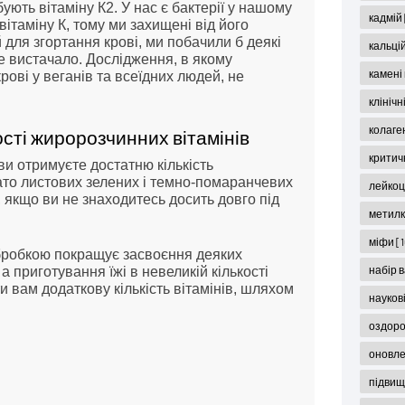
ють вітаміну К2. У нас є бактерії у нашому
кадмій
ітаміну К, тому ми захищені від його
й для згортання крові, ми побачили б деякі
кальці
е вистачало. Дослідження, в якому
камені
ові у веганів та всеїдних людей, не
клініч
колаге
сті жиророзчинних вітамінів
критич
и отримуєте достатню кількість
гато листових зелених і темно-помаранчевих
лейко
, якщо ви не знаходитесь досить довго під
метил
міфи
[
бробкою покращує засвоєння деяких
набір 
 а приготування їжі в невеликій кількості
и вам додаткову кількість вітамінів, шляхом
науков
оздор
оновл
підвищ