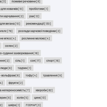
ра
[3]
поживні речовини
[8]
 для новачків
[10]
пробіотики
[1]
ти харчування
[2]
рак
[12]
 для вегана
[10]
рекомендації
[130]
нгелс
[79]
розлади харчової поведінки
[2]
не м'ясо
[4]
рослинне молоко
[4]
селен
[2]
о-судинні захворювання
[18]
іння
[2]
сіль
[1]
соя
[17]
спорт
[16]
 люди
[6]
таурин
[1]
р-вольфрам
[8]
тофу
[4]
травлення
[9]
4]
фрукти
[2]
а непереносимість
[7]
хвороби
[82]
терин
[6]
холін
[5]
цинк
[13]
2]
шкіра
[1]
FODMAP
[3]