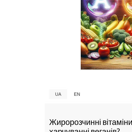
UA
EN
Жиророзчинні вітаміни
харчуванні веганів?