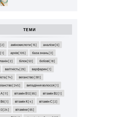
ТЕМИ
ї
[2]
амінокислоти
[15]
аналізи
[6]
я
[1]
архів
[105]
база знань
[3]
ланін
[2]
білок
[53]
бобові
[18]
вагітність
[29]
варфарин
[1]
дієта
[74]
веганство
[381]
ріанство
[245]
випадіння волосся
[1]
н А
[11]
вітамін В12
[65]
вітамін В2
[1]
н В6
[1]
вітамін К
[4]
вітамін С
[2]
 D
[24]
вітаміни
[65]