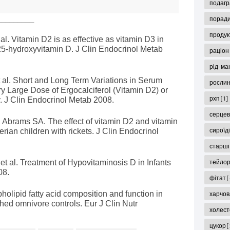
подаг
_________
поради
продук
l. Vitamin D2 is as effective as vitamin D3 in
 25-hydroxyvitamin D. J Clin Endocrinol Metab
раціон
рід-ма
 al. Short and Long Term Variations in Serum
рослин
y Large Dose of Ergocalciferol (Vitamin D2) or
рхп
[1]
y. J Clin Endocrinol Metab 2008.
серцев
Abrams SA. The effect of vitamin D2 and vitamin
сироїд
rian children with rickets. J Clin Endocrinol
старші
t al. Treatment of Hypovitaminosis D in Infants
тейло
08.
фітат
[
olipid fatty acid composition and function in
харчов
ed omnivore controls. Eur J Clin Nutr
холес
цукор
[