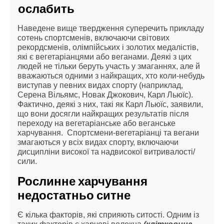
ослабить
Наведене вище твердження суперечить прикладу
сотень спортсменів, включаючи світових
рекордсменів, олімпійських і золотих медалістів,
які є вегетаріанцями або веганами. Деякі з цих
людей не тільки беруть участь у змаганнях, але й
вважаються одними з найкращих, хто коли-небудь
виступав у певних видах спорту (наприклад,
Серена Вільямс, Новак Джокович, Карл Льюїс).
Фактично, деякі з них, такі як Карл Льюїс, заявили,
що вони досягли найкращих результатів після
переходу на вегетаріанське або веганське
харчування. Спортсмени-вегетаріанці та вегани
змагаються у всіх видах спорту, включаючи
дисципліни високої та надвисокої витривалості/
сили.
Рослинне харчування
недостатньо ситне
Є кілька факторів, які сприяють ситості. Одним із