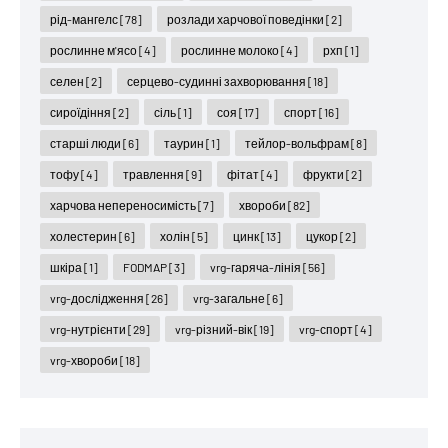
рід-мангелс
[78]
розлади харчової поведінки
[2]
рослинне м'ясо
[4]
рослинне молоко
[4]
рхп
[1]
селен
[2]
серцево-судинні захворювання
[18]
сироїдіння
[2]
сіль
[1]
соя
[17]
спорт
[16]
старші люди
[6]
таурин
[1]
тейлор-вольфрам
[8]
тофу
[4]
травлення
[9]
фітат
[4]
фрукти
[2]
харчова непереносимість
[7]
хвороби
[82]
холестерин
[6]
холін
[5]
цинк
[13]
цукор
[2]
шкіра
[1]
FODMAP
[3]
vrg-гаряча-лінія
[56]
vrg-дослідження
[26]
vrg-загальне
[6]
vrg-нутрієнти
[29]
vrg-різний-вік
[19]
vrg-спорт
[4]
vrg-хвороби
[18]