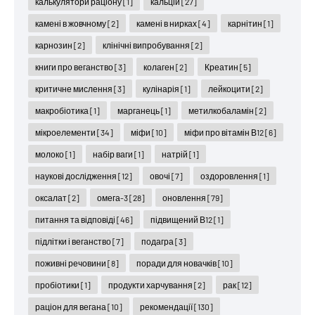
калькулятори раціону
[1]
кальцій
[27]
камені в жовчному
[2]
камені в нирках
[4]
карнітин
[1]
карнозин
[2]
клінічні випробування
[2]
книги про веганство
[3]
колаген
[2]
Креатин
[5]
критичне мислення
[3]
кулінарія
[1]
лейкоцити
[2]
макробіотика
[1]
марганець
[1]
метилкобаламін
[2]
мікроелементи
[34]
міфи
[10]
міфи про вітамін В12
[6]
молоко
[1]
набір ваги
[1]
натрій
[1]
наукові дослідження
[12]
овочі
[7]
оздоровлення
[1]
оксалат
[2]
омега-3
[28]
оновлення
[79]
питання та відповіді
[46]
підвищений В12
[1]
підлітки і веганство
[7]
подагра
[3]
поживні речовини
[8]
поради для новачків
[10]
пробіотики
[1]
продукти харчування
[2]
рак
[12]
раціон для вегана
[10]
рекомендації
[130]