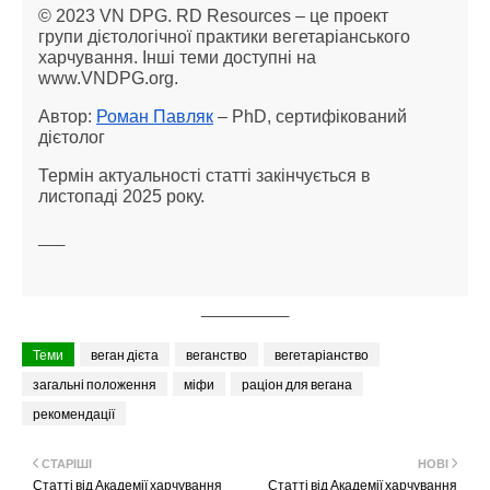
© 2023 VN DPG. RD Resources – це проект
групи дієтологічної практики вегетаріанського
харчування. Інші теми доступні на
www.VNDPG.org.
Автор:
Роман Павляк
– PhD, сертифікований
дієтолог
Термін актуальності статті закінчується в
листопаді 2025 року.
___
__________
Теми
веган дієта
веганство
вегетаріанство
загальні положення
міфи
раціон для вегана
рекомендації
СТАРІШІ
НОВІ
Статті від Академії харчування
Статті від Академії харчування