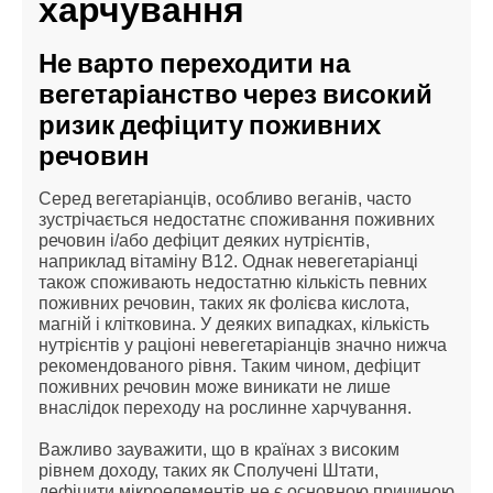
харчування
Не варто переходити на
вегетаріанство через високий
ризик дефіциту поживних
речовин
Серед вегетаріанців, особливо веганів, часто
зустрічається недостатнє споживання поживних
речовин і/або дефіцит деяких нутрієнтів,
наприклад вітаміну В12. Однак невегетаріанці
також споживають недостатню кількість певних
поживних речовин, таких як фолієва кислота,
магній і клітковина. У деяких випадках, кількість
нутрієнтів у раціоні невегетаріанців значно нижча
рекомендованого рівня. Таким чином, дефіцит
поживних речовин може виникати не лише
внаслідок переходу на рослинне харчування.
Важливо зауважити, що в країнах з високим
рівнем доходу, таких як Сполучені Штати,
дефіцити мікроелементів не є основною причиною