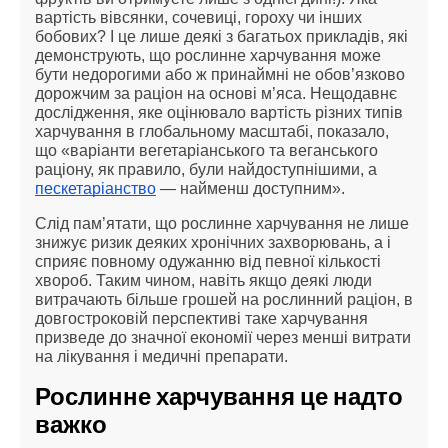
вартість вівсянки, сочевиці, гороху чи інших
бобових? І це лише деякі з багатьох прикладів, які
демонструють, що рослинне харчування може
бути недорогими або ж принаймні не обов’язково
дорожчим за раціон на основі м’яса. Нещодавнє
дослідження, яке оцінювало вартість різних типів
харчування в глобальному масштабі, показало,
що «варіанти вегетаріанського та веганського
раціону, як правило, були найдоступнішими, а
пескетаріанство
— найменш доступним».
Слід пам’ятати, що рослинне харчування не лише
знижує ризик деяких хронічних захворювань, а і
сприяє повному одужанню від певної кількості
хвороб. Таким чином, навіть якщо деякі люди
витрачають більше грошей на рослинний раціон, в
довгостроковій перспективі таке харчування
призведе до значної економії через менші витрати
на лікування і медичні препарати.
Рослинне харчування це надто
важко