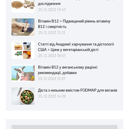
дослідження
25.12.2023 13:42
Вітамін В12 > Підвищений рівень вітаміну
B12 і смертність
25.12.2023 12:13
Статті від Академії харчування та дієтології
США > Цинк у вегетаріанській дієті
25.12.2023 18:07
Вітамін B12 у веганському раціоні:
рекомендації, добавки
25.12.2023 12:07
Дієта з низьким вмістом FODMAP для веганів
25.12.2023 14:29