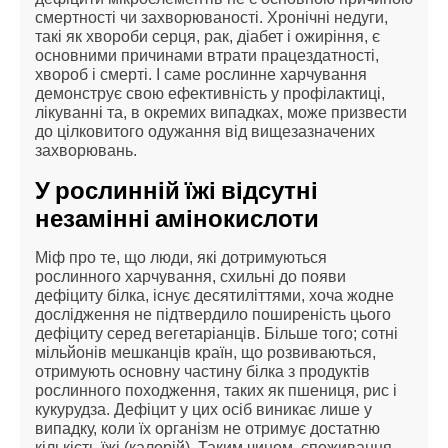
смертності чи захворюваності. Хронічні недуги,
такі як хвороби серця, рак, діабет і ожиріння, є
основними причинами втрати працездатності,
хвороб і смерті. І саме рослинне харчування
демонструє свою ефективність у профілактиці,
лікуванні та, в окремих випадках, може призвести
до цілковитого одужання від вищезазначених
захворювань.
У рослинній їжі відсутні
незамінні амінокислоти
Міф про те, що люди, які дотримуються
рослинного харчування, схильні до появи
дефіциту білка, існує десятиліттями, хоча жодне
дослідження не підтвердило поширеність цього
дефіциту серед вегетаріанців. Більше того; сотні
мільйонів мешканців країн, що розвиваються,
отримують основну частину білка з продуктів
рослинного походження, таких як пшениця, рис і
кукурудза. Дефіцит у цих осіб виникає лише у
випадку, коли їх організм не отримує достатню
кількість їжі (калорій). Таким чином, споживання