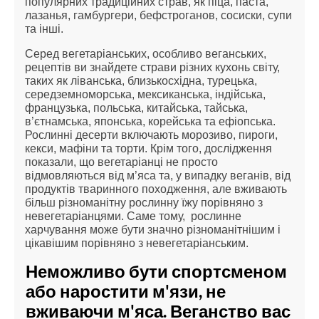
популярних традиційних страв, як піца, паста,
лазанья, гамбургери, бефстроганов, сосиски, супи
та інші.
Серед вегетаріанських, особливо веганських,
рецептів ви знайдете страви різних кухонь світу,
таких як ліванська, близькосхідна, турецька,
середземноморська, мексиканська, індійська,
французька, польська, китайська, тайська,
в’єтнамська, японська, корейська та ефіопська.
Рослинні десерти включають морозиво, пироги,
кекси, мафіни та торти. Крім того, дослідження
показали, що вегетаріанці не просто
відмовляються від м’яса та, у випадку веганів, від
продуктів тваринного походження, але вживають
більш різноманітну рослинну їжу порівняно з
невегетаріанцями. Саме тому, рослинне
харчування може бути значно різноманітнішим і
цікавішим порівняно з невегетаріанським.
Неможливо бути спортсменом
або наростити м'язи, не
вживаючи м'яса. Веганство вас