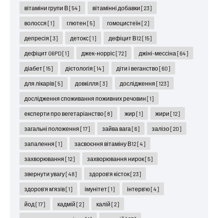
вітаміни групи В
[54]
вітамінні добавки
[23]
волосся
[1]
глютен
[5]
гомоцистеїн
[2]
депресія
[3]
детокс
[1]
дефіцит В12
[15]
дефіцит G6PD
[1]
джек-норріс
[72]
джіні-мессіна
[64]
діабет
[15]
дієтологія
[14]
діти і веганство
[60]
для лікарів
[5]
довкілля
[3]
дослідження
[123]
дослідження споживання поживних речовин
[1]
експерти про вегетаріанство
[8]
жир
[1]
жири
[12]
загальні положення
[17]
зайва вага
[6]
залізо
[20]
запалення
[1]
засвоєння вітаміну В12
[4]
захворювання
[12]
захворювання нирок
[5]
звернути увагу
[48]
здоров'я кісток
[23]
здоров'я м'язів
[1]
імунітет
[1]
інтерв'ю
[4]
йод
[17]
кадмій
[2]
калій
[2]