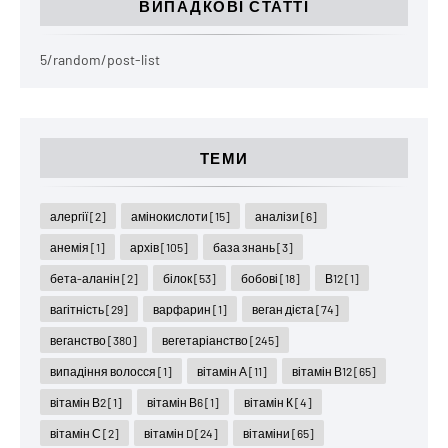
ВИПАДКОВІ СТАТТІ
5/random/post-list
ТЕМИ
алергії
[2]
амінокислоти
[15]
аналізи
[6]
анемія
[1]
архів
[105]
база знань
[3]
бета-аланін
[2]
білок
[53]
бобові
[18]
В12
[1]
вагітність
[29]
варфарин
[1]
веган дієта
[74]
веганство
[380]
вегетаріанство
[245]
випадіння волосся
[1]
вітамін А
[11]
вітамін В12
[65]
вітамін В2
[1]
вітамін В6
[1]
вітамін К
[4]
вітамін С
[2]
вітамін D
[24]
вітаміни
[65]