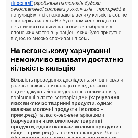
гіпоспадії
(
вроджена патологія будови
сечостатевої системи у хлопчиків
прим.ред
.) в
–
популяціях, які споживають велику кількість сої, не
спостерігалася» і «Не було помічено жодного
негативного впливу на розвиток ембріонів у
японських матерів, у раціоні яких було присутнє
відносно високе споживання сої».
На веганському харчуванні
неможливо вживати достатню
кількість кальцію
Більшість проведених досліджень, які оцінювали
рівень споживання кальцію серед веганів,
підтверджують його недостатнє споживання у
порівнянні з лакто-вегетаріацями
(харчування
яких виключає тваринні продукти, однак
включає молочні продукти і молоко –
прим.ред.)
та лакто-ово-вегетаріанцями
(харчування яких виключає тваринні
продукти, однак включає молочні продукти і
яйця – прим.ред.)
та невегетаріанцями. Часто