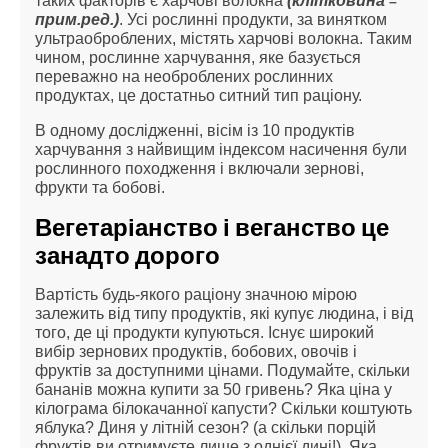
таких факторів є харчові волокна
(клітковина
–
прим.ред.)
. Усі рослинні продукти, за винятком
ультраоброблених, містять харчові волокна. Таким
чином, рослинне харчування, яке базується
переважно на необроблених рослинних
продуктах, це достатньо ситний тип раціону.
В одному дослідженні, вісім із 10 продуктів
харчування з найвищим індексом насичення були
рослинного походження і включали зернові,
фрукти та бобові.
Вегетаріанство і веганство це
занадто дорого
Вартість будь-якого раціону значною мірою
залежить від типу продуктів, які купує людина, і від
того, де ці продукти купуються. Існує широкий
вибір зернових продуктів, бобових, овочів і
фруктів за доступними цінами. Подумайте, скільки
бананів можна купити за 50 гривень? Яка ціна у
кілограма білокачанної капусти? Скільки коштують
яблука? Диня у літній сезон? (а скільки порцій
фруктів ви отримуєте лише з однієї дині!). Яка