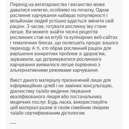
Перехід на вегетаріанство і веганство може
даватися нелегко, особливо на початку. Однак
рослинне харчування набирає популярності і
мільйонам людей успішно вдається змінити свій
раціон. З часом, готувати рослинну їжу стане
легше. Ви можете знайти тисячі рецептів
рослинних став на ютубі та кулінарних веб-сайтах
і тематичних блогах, що полегшить процес вашого
переходу. А ті, хто обрав рослинний раціон для
вирішення конкретних проблем зі здоров'ям,
зауважили, що дотримуватися рослинного
харчування виявилося легше порівняно з
альтернативними режимами харчування.
Вміст даного матеріалу призначений лише для
інформаційних цілей і не замінює консультацію,
діагностику та/або медичне лікування
кваліфікованого лікаря або постачальника
медичних послуг. Будь ласка, використовуйте
цей матеріал разом зі своїм сімейним лікарем
та/або сертифікованим дієтологом.
—-