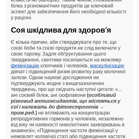
білка з різноманітних продуктів це ключовий
аспект для забезпечення його необхідної кількості
у раціоні.
Соя шкідлива для здоров’я
Є кілька причин, аби стверджувати про те, що
соєві боби та соєві продукти не слід включати у
свою тарілку. Задля обґрунтування цього
твердження, скептики посилаються на можливу
фемінізацію
хлопчиків і чоловіків,
маскулінізацію
дівчат і підвищений ризик розвитку раку молочної
залози. Однак наукові дослідження не
підтверджують жодне з вищезазначених
тверджень, про що свідчать наступні цитати: «...
ані соєвий білок, ані ізофлавони
(
особливий
різновид антиоксидантів, що містяться у
сої і належать до фітоестрогенів
–
прим.ред.
)
не впливають на концентрацію
репродуктивних гормонів у чоловіків, незалежно
від віку чи наявності онкологічних захворювань в
анамнезі»; «Підвищення частоти фемінізації у
немовлят чоловічої статі або підвищення частоти