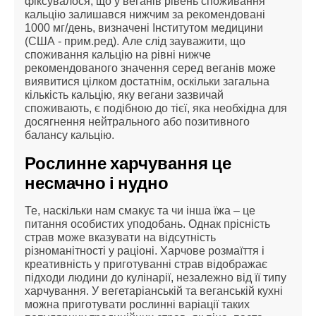
фіксувалося, що у веганів рівень споживання
кальцію залишався нижчим за рекомендовані
1000 мг/день, визначені Інститутом медицини
(США - прим.ред). Але слід зауважити, що
споживання кальцію на рівні нижче
рекомендованого значення серед веганів може
виявитися цілком достатнім, оскільки загальна
кількість кальцію, яку вегани зазвичай
споживають, є подібною до тієї, яка необхідна для
досягнення нейтрального або позитивного
балансу кальцію.
Рослинне харчування це
несмачно і нудно
Те, наскільки нам смакує та чи інша їжа – це
питання особистих уподобань. Однак прісність
страв може вказувати на відсутність
різноманітності у раціоні. Харчове розмаїття і
креативність у приготуванні страв відображає
підходи людини до кулінарії, незалежно від її типу
харчування. У вегетаріанській та веганській кухні
можна приготувати рослинні варіації таких