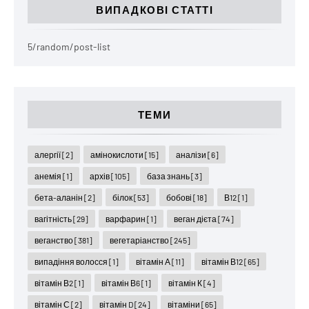
ВИПАДКОВІ СТАТТІ
5/random/post-list
ТЕМИ
алергії
[2]
амінокислоти
[15]
аналізи
[6]
анемія
[1]
архів
[105]
база знань
[3]
бета-аланін
[2]
білок
[53]
бобові
[18]
В12
[1]
вагітність
[29]
варфарин
[1]
веган дієта
[74]
веганство
[381]
вегетаріанство
[245]
випадіння волосся
[1]
вітамін А
[11]
вітамін В12
[65]
вітамін В2
[1]
вітамін В6
[1]
вітамін К
[4]
вітамін С
[2]
вітамін D
[24]
вітаміни
[65]