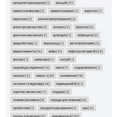
калькулятори раціону
[1]
кальцій
[27]
камені в жовчному
[2]
камені в нирках
[4]
карнітин
[1]
карнозин
[2]
клінічні випробування
[2]
книги про веганство
[3]
колаген
[2]
Креатин
[5]
критичне мислення
[3]
кулінарія
[1]
лейкоцити
[2]
макробіотика
[1]
марганець
[1]
метилкобаламін
[2]
мікроелементи
[34]
міфи
[10]
міфи про вітамін В12
[6]
молоко
[1]
набір ваги
[1]
натрій
[1]
наукові дослідження
[12]
овочі
[7]
оздоровлення
[1]
оксалат
[2]
омега-3
[28]
оновлення
[79]
питання та відповіді
[46]
підвищений В12
[1]
підлітки і веганство
[7]
подагра
[3]
поживні речовини
[8]
поради для новачків
[10]
пробіотики
[1]
продукти харчування
[2]
рак
[12]
раціон для вегана
[10]
рекомендації
[130]