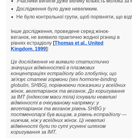
Учасники випили дуже велику кількість молока за ко
Дослідження було дуже невеликим.
Не було контрольної групи, щоб порівняти, що відбув
Інше дослідження, проведене серед жінок-
веганок, не виявило практично жодної різниці в
рівнях естрадіолу
[
Thomas et al., United
Kingdom, 1999
]
:
Це дослідження не виявило статистично
значущих відмінностей в плазмових
концентраціях естрадіолу або глобуліну, що
зв'язує статеві гормони (sex hormone-binding
globulin, SHBG), порівнюючи показники у всеїдних
жінок, вегетаріанок та веганок. До коригування
за ІМТ (індексом маси тіла) існували невеликі
відмінності в очікуваному напрямку: у
вегетаріанок та веганок рівень SHBG у
постменопаузі був вищим, а рівень естрадіолу —
нижчим, ніж у всеїдних жінок. Ці невеликі
відмінності були по суті усунені шляхом
коригування за ІМТ.