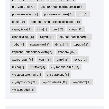
рід-мангелс
[79]
розлади харчової поведінки
[2]
рослинне м'ясо
[4]
рослинне молоко
[4]
рхп
[1]
селен
[2]
серцево-судинні захворювання
[18]
сироїдіння
[2]
сіль
[1]
соя
[17]
спорт
[16]
старші люди
[6]
таурин
[1]
тейлор-вольфрам
[8]
тофу
[4]
травлення
[9]
фітат
[4]
фрукти
[2]
харчова непереносимість
[7]
хвороби
[82]
холестерин
[6]
холін
[5]
цинк
[13]
цукор
[2]
шкіра
[1]
FODMAP
[3]
vrg-гаряча-лінія
[56]
vrg-дослідження
[27]
vrg-загальне
[6]
vrg-нутрієнти
[29]
vrg-різний-вік
[19]
vrg-спорт
[4]
vrg-хвороби
[18]