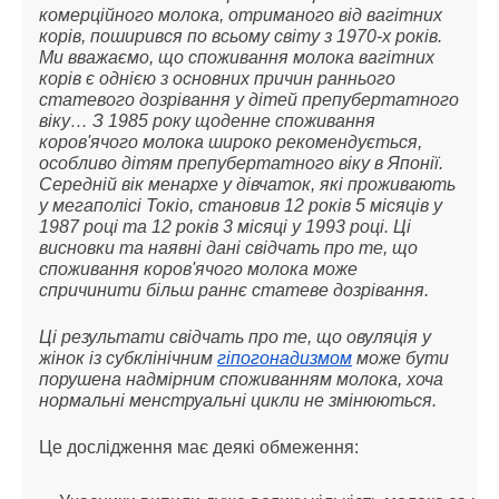
комерційного молока, отриманого від вагітних
корів, поширився по всьому світу з 1970-х років.
Ми вважаємо, що споживання молока вагітних
корів є однією з основних причин раннього
статевого дозрівання у дітей препубертатного
віку… З 1985 року щоденне споживання
коров'ячого молока широко рекомендується,
особливо дітям препубертатного віку в Японії.
Середній вік менархе у дівчаток, які проживають
у мегаполісі Токіо, становив 12 років 5 місяців у
1987 році та 12 років 3 місяці у 1993 році. Ці
висновки та наявні дані свідчать про те, що
споживання коров'ячого молока може
спричинити більш раннє статеве дозрівання.
Ці результати свідчать про те, що овуляція у
жінок із субклінічним
гіпогонадизмом
може бути
порушена надмірним споживанням молока, хоча
нормальні менструальні цикли не змінюються.
Це дослідження має деякі обмеження: