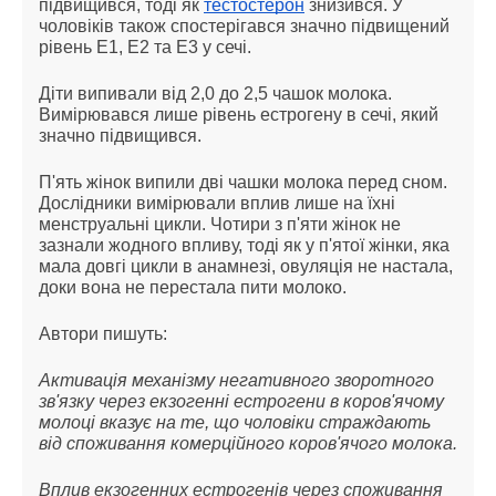
підвищився, тоді як
тестостерон
знизився. У
чоловіків також спостерігався значно підвищений
рівень Е1, Е2 та Е3 у сечі.
Діти випивали від 2,0 до 2,5 чашок молока.
Вимірювався лише рівень естрогену в сечі, який
значно підвищився.
П'ять жінок випили дві чашки молока перед сном.
Дослідники вимірювали вплив лише на їхні
менструальні цикли. Чотири з п'яти жінок не
зазнали жодного впливу, тоді як у п'ятої жінки, яка
мала довгі цикли в анамнезі, овуляція не настала,
доки вона не перестала пити молоко.
Автори пишуть:
Активація механізму негативного зворотного
зв'язку через екзогенні естрогени в коров'ячому
молоці вказує на те, що чоловіки страждають
від споживання комерційного коров'ячого молока.
Вплив екзогенних естрогенів через споживання