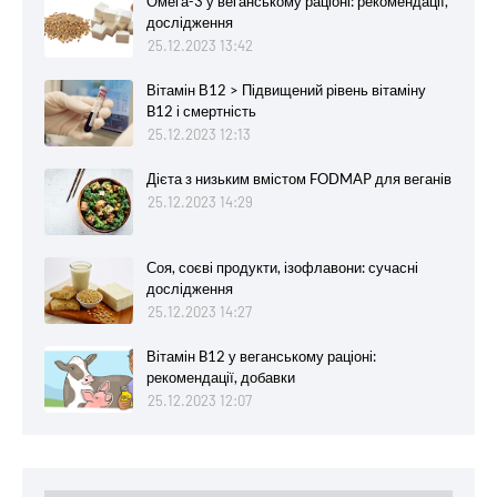
Омега-3 у веганському раціоні: рекомендації,
дослідження
25.12.2023 13:42
Вітамін В12 > Підвищений рівень вітаміну
B12 і смертність
25.12.2023 12:13
Дієта з низьким вмістом FODMAP для веганів
25.12.2023 14:29
Соя, соєві продукти, ізофлавони: сучасні
дослідження
25.12.2023 14:27
Вітамін B12 у веганському раціоні:
рекомендації, добавки
25.12.2023 12:07