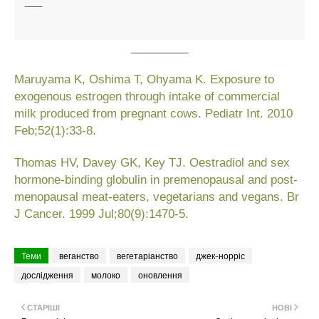
___
__________
Maruyama K, Oshima T, Ohyama K. Exposure to
exogenous estrogen through intake of commercial
milk produced from pregnant cows. Pediatr Int. 2010
Feb;52(1):33-8.
Thomas HV, Davey GK, Key TJ. Oestradiol and sex
hormone-binding globulin in premenopausal and post-
menopausal meat-eaters, vegetarians and vegans. Br
J Cancer. 1999 Jul;80(9):1470-5.
Теми
веганство
вегетаріанство
джек-норріс
дослідження
молоко
оновлення
СТАРІШІ
НОВІ