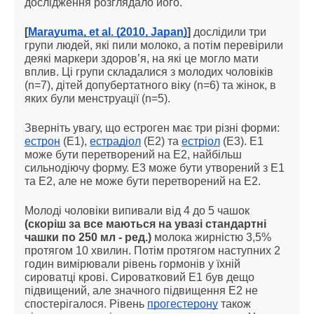
дослідження розглядало його.
[
Marayuma, et al. (2010, Japan)
]
дослідили три
групи людей, які пили молоко, а потім перевірили
деякі маркери здоров’я, на які це могло мати
вплив. Ці групи складалися з молодих чоловіків
(n=7), дітей допубертатного віку (n=6) та жінок, в
яких були менструації (n=5).
Зверніть увагу, що естроген має три різні форми:
естрон
(Е1),
естрадіол
(Е2) та
естріол
(Е3). Е1
може бути перетворений на Е2, найбільш
сильнодіючу форму. Е3 може бути утворений з Е1
та Е2, але не може бути перетворений на Е2.
Молоді чоловіки випивали від 4 до 5 чашок
(скоріш за все маються на увазі стандартні
чашки по 250 мл - ред.)
молока жирністю 3,5%
протягом 10 хвилин. Потім протягом наступних 2
годин вимірювали рівень гормонів у їхній
сироватці крові. Сироватковий Е1 був дещо
підвищений, але значного підвищення Е2 не
спостерігалося. Рівень
прогестерону
також