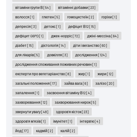
вітаміни групи В
[54]
вітамінні добавки
[23]
волосся
[1]
глютен
[5]
гомоцистеїн
[2]
горіхи
[1]
депресія
[3]
детокс
[1]
дефіцит В12
[15]
дефіцит G6PD
[1]
джек-норріс
[72]
джіні-мессіна
[64]
діабет
[15]
дієтологія
[14]
діти і веганство
[60]
для лікарів
[5]
довкілля
[3]
дослідження
[124]
дослідження споживання поживних речовин
[1]
експерти про вегетаріанство
[8]
жир
[1]
жири
[12]
загальні положення
[17]
зайва вага
[6]
залізо
[20]
запалення
[1]
засвоєння вітаміну В12
[4]
захворювання
[12]
захворювання нирок
[5]
звернути увагу
[48]
здоров'я кісток
[23]
здоров'я м'язів
[1]
імунітет
[1]
інтерв'ю
[4]
йод
[17]
кадмій
[2]
калій
[2]